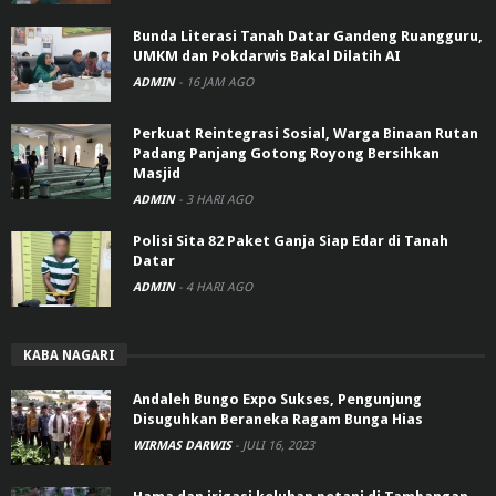
Bunda Literasi Tanah Datar Gandeng Ruangguru,
UMKM dan Pokdarwis Bakal Dilatih AI
ADMIN
-
16 JAM AGO
Perkuat Reintegrasi Sosial, Warga Binaan Rutan
Padang Panjang Gotong Royong Bersihkan
Masjid
ADMIN
-
3 HARI AGO
Polisi Sita 82 Paket Ganja Siap Edar di Tanah
Datar
ADMIN
-
4 HARI AGO
KABA NAGARI
Andaleh Bungo Expo Sukses, Pengunjung
Disuguhkan Beraneka Ragam Bunga Hias
WIRMAS DARWIS
-
JULI 16, 2023