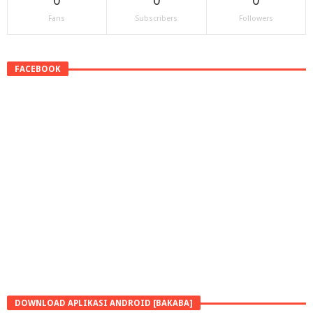
0
0
0
Fans
Subscribers
Followers
FACEBOOK
DOWNLOAD APLIKASI ANDROID [BAKABA]