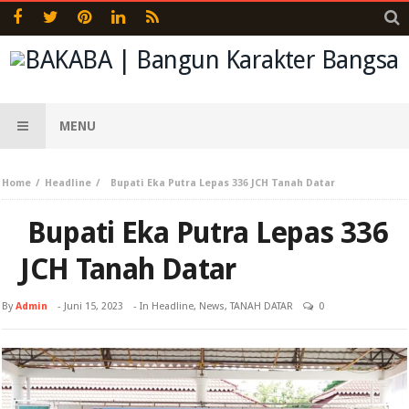
MENU
Home
Headline
Bupati Eka Putra Lepas 336 JCH Tanah Datar
Bupati Eka Putra Lepas 336
JCH Tanah Datar
By
Admin
-
Juni 15, 2023
- In
Headline
,
News
,
TANAH DATAR
0