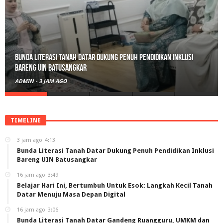
Belajar Hari Ini, Bertumbuh Untuk Esok: Langkah Kecil Tanah
Datar Menuju Masa Depan Digital
ADMIN
-
16 JAM AGO
TIMELINE
3 jam ago
4:13
Bunda Literasi Tanah Datar Dukung Penuh Pendidikan Inklusi
Bareng UIN Batusangkar
16 jam ago
3:49
Belajar Hari Ini, Bertumbuh Untuk Esok: Langkah Kecil Tanah
Datar Menuju Masa Depan Digital
16 jam ago
3:06
Bunda Literasi Tanah Datar Gandeng Ruangguru, UMKM dan