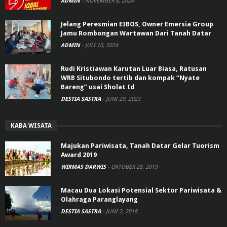
ADMIN
-
NOVEMBER 8, 2024
Jelang Peresmian EIBOS, Owner Emersia Group
Jamu Rombongan Wartawan Dari Tanah Datar
ADMIN
-
JULI 10, 2024
Rudi Kristiawan Karutan Luar Biasa, Ratusan
WRB Situbondo tertib dan kompak “Nyate
Bareng” usai Sholat Id
DESTIA SASTRA
-
JUNI 29, 2023
KABA WISATA
Majukan Pariwisata, Tanah Datar Gelar Tuorism
Award 2019
WIRMAS DARWIS
-
OKTOBER 28, 2019
Macau Dua Lokasi Potensial Sektor Pariwisata &
Olahraga Paranglayang
DESTIA SASTRA
-
JUNI 2, 2018