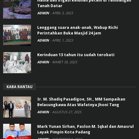
Hama dan irigasi keluhan petani di Tambangan
Tanah Datar
ADMIN
-
APRIL 3, 2023
Lenggang suara anak-anak, Wabup Richi
Perintahkan Buka Masjid 24 jam
ADMIN
-
APRIL 1, 2023
Kerinduan 13 tahun itu sudah terobati
ADMIN
-
MARET 30, 2023
KABA RANTAU
Ir. M. Shadiq Pasadigoe, SH., MM Sampaikan
Belasungkawa Atas Wafatnya Jhoni Tang
ADMIN
-
AGUSTUS 27, 2025
Mark Yunan Sirhan, Paslon M. Iqbal dan Amasrul
Layak Pimpin Kota Padang