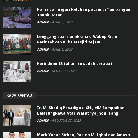
Hama dan irigasi keluhan petani di Tambangan
Tanah Datar
ADMIN
-
APRIL 3, 2023
Lenggang suara anak-anak, Wabup Richi
Perintahkan Buka Masjid 24 jam
ADMIN
-
APRIL 1, 2023
Kerinduan 13 tahun itu sudah terobati
ADMIN
-
MARET 30, 2023
KABA RANTAU
Ir. M. Shadiq Pasadigoe, SH., MM Sampaikan
Belasungkawa Atas Wafatnya Jhoni Tang
ADMIN
-
AGUSTUS 27, 2025
Mark Yunan Sirhan, Paslon M. Iqbal dan Amasrul