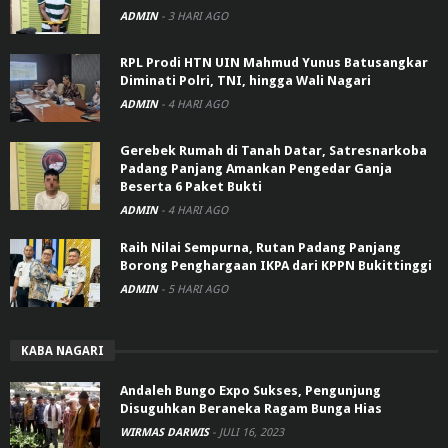
ADMIN
-
3 HARI AGO
RPL Prodi HTN UIN Mahmud Yunus Batusangkar
Diminati Polri, TNI, hingga Wali Nagari
ADMIN
-
4 HARI AGO
Gerebek Rumah di Tanah Datar, Satresnarkoba
Padang Panjang Amankan Pengedar Ganja
Beserta 6 Paket Bukti
ADMIN
-
4 HARI AGO
Raih Nilai Sempurna, Rutan Padang Panjang
Borong Penghargaan IKPA dari KPPN Bukittinggi
ADMIN
-
5 HARI AGO
KABA NAGARI
Andaleh Bungo Expo Sukses, Pengunjung
Disuguhkan Beraneka Ragam Bunga Hias
WIRMAS DARWIS
-
JULI 16, 2023