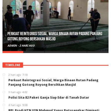
Perkuat Reintegrasi Sosial, Warga Binaan Rutan Padang Panjang
Gotong Royong Bersihkan Masjid
ADMIN
-
2 HARI AGO
TIMELINE
2 hari ago
7:18
Perkuat Reintegrasi Sosial, Warga Binaan Rutan Padang
Panjang Gotong Royong Bersihkan Masjid
3 hari ago
4:02
Polisi Sita 82 Paket Ganja Siap Edar di Tanah Datar
4 hari ago
9:08
RPL Prodi HTN UIN Mahmud Yunus Batusangkar Diminati