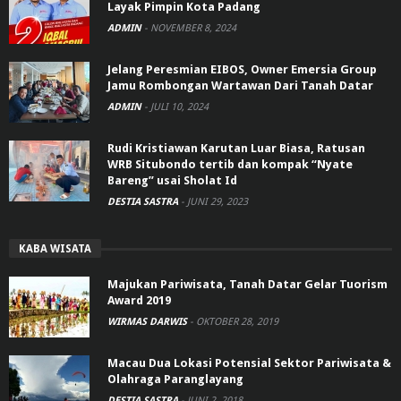
Layak Pimpin Kota Padang
ADMIN
-
NOVEMBER 8, 2024
Jelang Peresmian EIBOS, Owner Emersia Group
Jamu Rombongan Wartawan Dari Tanah Datar
ADMIN
-
JULI 10, 2024
Rudi Kristiawan Karutan Luar Biasa, Ratusan
WRB Situbondo tertib dan kompak “Nyate
Bareng” usai Sholat Id
DESTIA SASTRA
-
JUNI 29, 2023
KABA WISATA
Majukan Pariwisata, Tanah Datar Gelar Tuorism
Award 2019
WIRMAS DARWIS
-
OKTOBER 28, 2019
Macau Dua Lokasi Potensial Sektor Pariwisata &
Olahraga Paranglayang
DESTIA SASTRA
-
JUNI 2, 2018