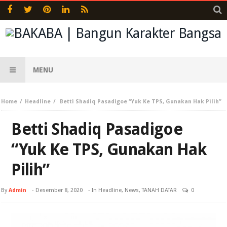
MENU
Home
Headline
Betti Shadiq Pasadigoe “Yuk Ke TPS, Gunakan Hak Pilih”
Betti Shadiq Pasadigoe
“Yuk Ke TPS, Gunakan Hak
Pilih”
By
Admin
-
Desember 8, 2020
- In
Headline
,
News
,
TANAH DATAR
0