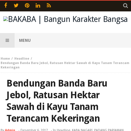
MENU
Home
Headline
Bendungan Banda Baru Jebol, Ratusan Hektar Sawah di Kayu Tanam Terancam
Kekeringan
Bendungan Banda Baru
Jebol, Ratusan Hektar
Sawah di Kayu Tanam
Terancam Kekeringan
By
Admin
-
Desember 6, 2017
- In
Headline
,
KABA NAGARI
,
PADANG PARIAMAN