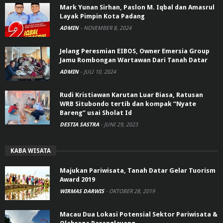
Mark Yunan Sirhan, Paslon M. Iqbal dan Amasrul
Layak Pimpin Kota Padang
ADMIN
-
NOVEMBER 8, 2024
Jelang Peresmian EIBOS, Owner Emersia Group
Jamu Rombongan Wartawan Dari Tanah Datar
ADMIN
-
JULI 10, 2024
Rudi Kristiawan Karutan Luar Biasa, Ratusan
WRB Situbondo tertib dan kompak “Nyate
Bareng” usai Sholat Id
DESTIA SASTRA
-
JUNI 29, 2023
KABA WISATA
Majukan Pariwisata, Tanah Datar Gelar Tuorism
Award 2019
WIRMAS DARWIS
-
OKTOBER 28, 2019
Macau Dua Lokasi Potensial Sektor Pariwisata &