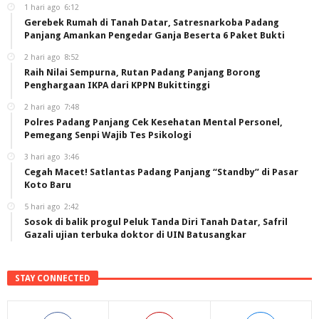
1 hari ago
6:12
Gerebek Rumah di Tanah Datar, Satresnarkoba Padang
Panjang Amankan Pengedar Ganja Beserta 6 Paket Bukti
2 hari ago
8:52
Raih Nilai Sempurna, Rutan Padang Panjang Borong
Penghargaan IKPA dari KPPN Bukittinggi
2 hari ago
7:48
Polres Padang Panjang Cek Kesehatan Mental Personel,
Pemegang Senpi Wajib Tes Psikologi
3 hari ago
3:46
Cegah Macet! Satlantas Padang Panjang “Standby” di Pasar
Koto Baru
5 hari ago
2:42
Sosok di balik progul Peluk Tanda Diri Tanah Datar, Safril
Gazali ujian terbuka doktor di UIN Batusangkar
STAY CONNECTED