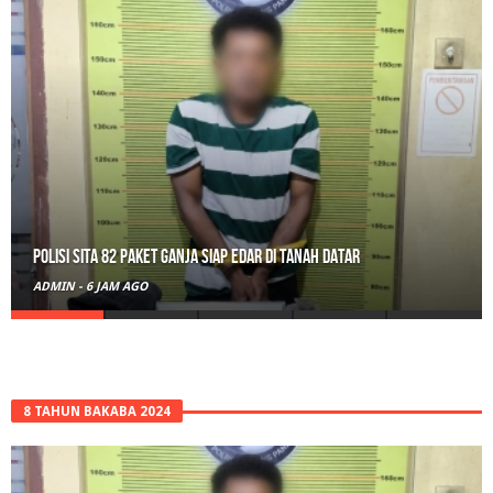
RPL Prodi HTN UIN Mahmud Yunus Batusangkar Diminati Polri, TNI,
hingga Wali Nagari
ADMIN
-
1 HARI AGO
8 TAHUN BAKABA 2024