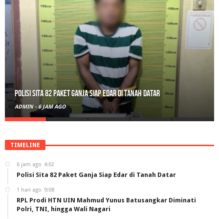
RPL Prodi HTN UIN Mahmud Yunus Batusangkar Diminati Polri, TNI,
hingga Wali Nagari
ADMIN
-
1 HARI AGO
TIMELINE
6 jam ago
4:02
Polisi Sita 82 Paket Ganja Siap Edar di Tanah Datar
1 hari ago
9:08
RPL Prodi HTN UIN Mahmud Yunus Batusangkar Diminati
Polri, TNI, hingga Wali Nagari