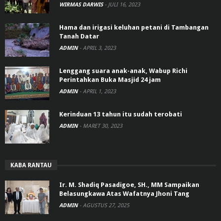
WIRMAS DARWIS
-
JULI 16, 2023
Hama dan irigasi keluhan petani di Tambangan
Tanah Datar
ADMIN
-
APRIL 3, 2023
Lenggang suara anak-anak, Wabup Richi
Perintahkan Buka Masjid 24 jam
ADMIN
-
APRIL 1, 2023
Kerinduan 13 tahun itu sudah terobati
ADMIN
-
MARET 30, 2023
KABA RANTAU
Ir. M. Shadiq Pasadigoe, SH., MM Sampaikan
Belasungkawa Atas Wafatnya Jhoni Tang
ADMIN
-
AGUSTUS 27, 2025