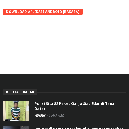
DOWNLOAD APLIKASI ANDROID [BAKABA]
BERITA SUMBAR
Polisi Sita 82 Paket Ganja Siap Edar di Tanah
Datar
ADMIN
-
6 JAM AGO
RPL Prodi HTN UIN Mahmud Yunus Batusangkar