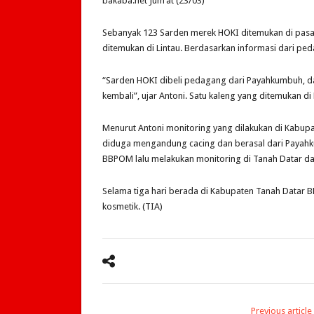
bakaba.net Jum’at (23/03)
Sebanyak 123 Sarden merek HOKI ditemukan di pasar
ditemukan di Lintau. Berdasarkan informasi dari pe
“Sarden HOKI dibeli pedagang dari Payahkumbuh, da
kembali”, ujar Antoni. Satu kaleng yang ditemukan d
Menurut Antoni monitoring yang dilakukan di Kabup
diduga mengandung cacing dan berasal dari Payahk
BBPOM lalu melakukan monitoring di Tanah Datar d
Selama tiga hari berada di Kabupaten Tanah Datar
kosmetik. (TIA)
Previous article