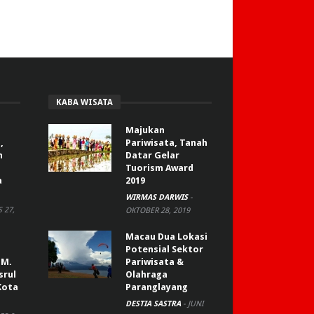
KABA WISATA
Majukan
,
Pariwisata, Tanah
n
Datar Gelar
Tuorism Award
a
2019
WIRMAS DARWIS
-
 27,
OKTOBER 28, 2019
Macau Dua Lokasi
Potensial Sektor
 M.
Pariwisata &
srul
Olahraga
Kota
Paranglayang
DESTIA SASTRA
-
JUNI