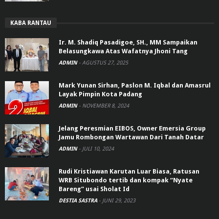
KABA RANTAU
Ir. M. Shadiq Pasadigoe, SH., MM Sampaikan
Belasungkawa Atas Wafatnya Jhoni Tang
ADMIN
-
AGUSTUS 27, 2025
Mark Yunan Sirhan, Paslon M. Iqbal dan Amasrul
Layak Pimpin Kota Padang
ADMIN
-
NOVEMBER 8, 2024
Jelang Peresmian EIBOS, Owner Emersia Group
Jamu Rombongan Wartawan Dari Tanah Datar
ADMIN
-
JULI 10, 2024
Rudi Kristiawan Karutan Luar Biasa, Ratusan
WRB Situbondo tertib dan kompak “Nyate
Bareng” usai Sholat Id
DESTIA SASTRA
-
JUNI 29, 2023