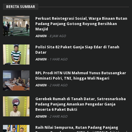
BERITA SUMBAR
Perkuat Reintegrasi Sosial, Warga Binaan Rutan
Padang Panjang Gotong Royong Bersihkan
Masjid
ADMIN
-
8 JAM AGO
Polisi Sita 82 Paket Ganja Siap Edar di Tanah
Datar
ADMIN
-
1 HARI AGO
RPL Prodi HTN UIN Mahmud Yunus Batusangkar
Diminati Polri, TNI, hingga Wali Nagari
ADMIN
-
2 HARI AGO
Gerebek Rumah di Tanah Datar, Satresnarkoba
Padang Panjang Amankan Pengedar Ganja
Beserta 6 Paket Bukti
ADMIN
-
2 HARI AGO
Raih Nilai Sempurna, Rutan Padang Panjang