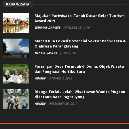
KABA WISATA
Majukan Pariwisata, Tanah Datar Gelar Tuorism
Award 2019
WIRMAS DARWIS
-
OKTOBER 28, 2019
Macau Dua Lokasi Potensial Sektor Pariwisata &
Olahraga Paranglayang
DESTIA SASTRA
-
JUNI 2, 2018
Pariangan Desa Terindah di Dunia, Objek Wisata
dan Penghasil Holtikultura
ADMIN
-
JANUARI 7, 2018
Diduga Terlalu Lelah, Wisatawan Wanita Pingsan
di Istano Basa Pagaruyung
ADMIN
-
DESEMBER 26, 2017