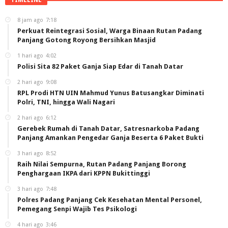
8 jam ago
7:18
Perkuat Reintegrasi Sosial, Warga Binaan Rutan Padang
Panjang Gotong Royong Bersihkan Masjid
1 hari ago
4:02
Polisi Sita 82 Paket Ganja Siap Edar di Tanah Datar
2 hari ago
9:08
RPL Prodi HTN UIN Mahmud Yunus Batusangkar Diminati
Polri, TNI, hingga Wali Nagari
2 hari ago
6:12
Gerebek Rumah di Tanah Datar, Satresnarkoba Padang
Panjang Amankan Pengedar Ganja Beserta 6 Paket Bukti
3 hari ago
8:52
Raih Nilai Sempurna, Rutan Padang Panjang Borong
Penghargaan IKPA dari KPPN Bukittinggi
3 hari ago
7:48
Polres Padang Panjang Cek Kesehatan Mental Personel,
Pemegang Senpi Wajib Tes Psikologi
4 hari ago
3:46