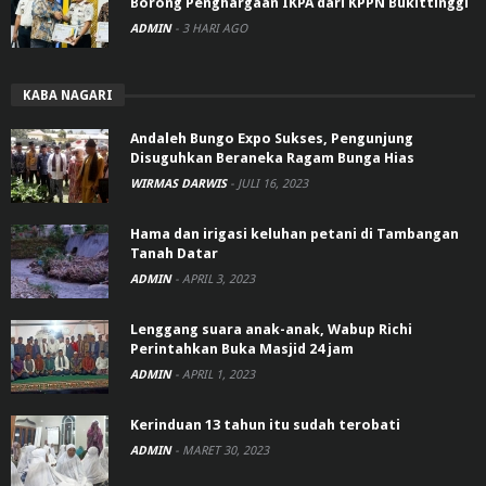
Borong Penghargaan IKPA dari KPPN Bukittinggi
ADMIN
-
3 HARI AGO
KABA NAGARI
Andaleh Bungo Expo Sukses, Pengunjung
Disuguhkan Beraneka Ragam Bunga Hias
WIRMAS DARWIS
-
JULI 16, 2023
Hama dan irigasi keluhan petani di Tambangan
Tanah Datar
ADMIN
-
APRIL 3, 2023
Lenggang suara anak-anak, Wabup Richi
Perintahkan Buka Masjid 24 jam
ADMIN
-
APRIL 1, 2023
Kerinduan 13 tahun itu sudah terobati
ADMIN
-
MARET 30, 2023