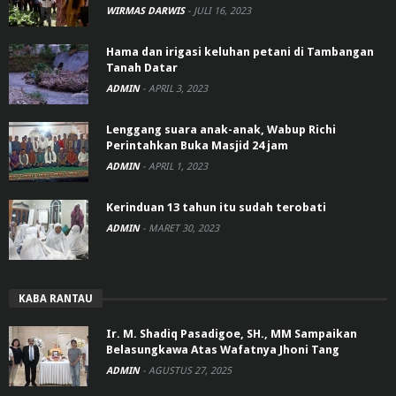
WIRMAS DARWIS
-
JULI 16, 2023
Hama dan irigasi keluhan petani di Tambangan
Tanah Datar
ADMIN
-
APRIL 3, 2023
Lenggang suara anak-anak, Wabup Richi
Perintahkan Buka Masjid 24 jam
ADMIN
-
APRIL 1, 2023
Kerinduan 13 tahun itu sudah terobati
ADMIN
-
MARET 30, 2023
KABA RANTAU
Ir. M. Shadiq Pasadigoe, SH., MM Sampaikan
Belasungkawa Atas Wafatnya Jhoni Tang
ADMIN
-
AGUSTUS 27, 2025