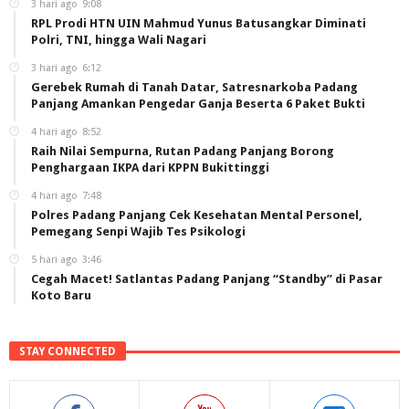
3 hari ago
9:08
RPL Prodi HTN UIN Mahmud Yunus Batusangkar Diminati
Polri, TNI, hingga Wali Nagari
3 hari ago
6:12
Gerebek Rumah di Tanah Datar, Satresnarkoba Padang
Panjang Amankan Pengedar Ganja Beserta 6 Paket Bukti
4 hari ago
8:52
Raih Nilai Sempurna, Rutan Padang Panjang Borong
Penghargaan IKPA dari KPPN Bukittinggi
4 hari ago
7:48
Polres Padang Panjang Cek Kesehatan Mental Personel,
Pemegang Senpi Wajib Tes Psikologi
5 hari ago
3:46
Cegah Macet! Satlantas Padang Panjang “Standby” di Pasar
Koto Baru
STAY CONNECTED