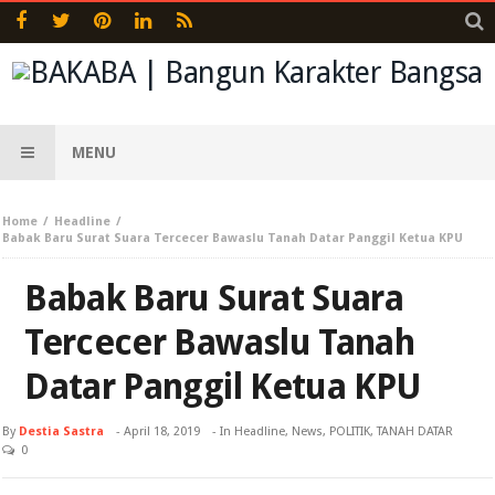
MENU
Home
Headline
Babak Baru Surat Suara Tercecer Bawaslu Tanah Datar Panggil Ketua KPU
Babak Baru Surat Suara
Tercecer Bawaslu Tanah
Datar Panggil Ketua KPU
By
Destia Sastra
-
April 18, 2019
- In
Headline
,
News
,
POLITIK
,
TANAH DATAR
0