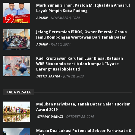
Mark Yunan Sirhan, Paslon M. Iqbal dan Amasrul
Layak Pimpin Kota Padang
ADMIN
-
NOVEMBER 8, 2024
Jelang Peresmian EIBOS, Owner Emersia Group
Jamu Rombongan Wartawan Dari Tanah Datar
ADMIN
-
JULI 10, 2024
Rudi Kristiawan Karutan Luar Biasa, Ratusan
WRB Situbondo tertib dan kompak “Nyate
Bareng” usai Sholat Id
DESTIA SASTRA
-
JUNI 29, 2023
KABA WISATA
Majukan Pariwisata, Tanah Datar Gelar Tuorism
Award 2019
WIRMAS DARWIS
-
OKTOBER 28, 2019
Macau Dua Lokasi Potensial Sektor Pariwisata &