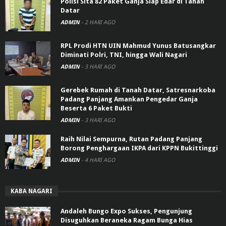
Polisi Sita 82 Paket Ganja Siap Edar di Tanah
Datar
ADMIN
-
2 HARI AGO
RPL Prodi HTN UIN Mahmud Yunus Batusangkar
Diminati Polri, TNI, hingga Wali Nagari
ADMIN
-
3 HARI AGO
Gerebek Rumah di Tanah Datar, Satresnarkoba
Padang Panjang Amankan Pengedar Ganja
Beserta 6 Paket Bukti
ADMIN
-
3 HARI AGO
Raih Nilai Sempurna, Rutan Padang Panjang
Borong Penghargaan IKPA dari KPPN Bukittinggi
ADMIN
-
4 HARI AGO
KABA NAGARI
Andaleh Bungo Expo Sukses, Pengunjung
Disuguhkan Beraneka Ragam Bunga Hias