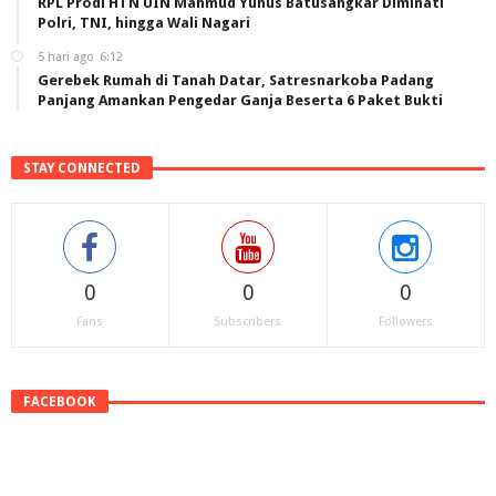
RPL Prodi HTN UIN Mahmud Yunus Batusangkar Diminati
Polri, TNI, hingga Wali Nagari
5 hari ago
6:12
Gerebek Rumah di Tanah Datar, Satresnarkoba Padang
Panjang Amankan Pengedar Ganja Beserta 6 Paket Bukti
STAY CONNECTED
0
0
0
Fans
Subscribers
Followers
FACEBOOK