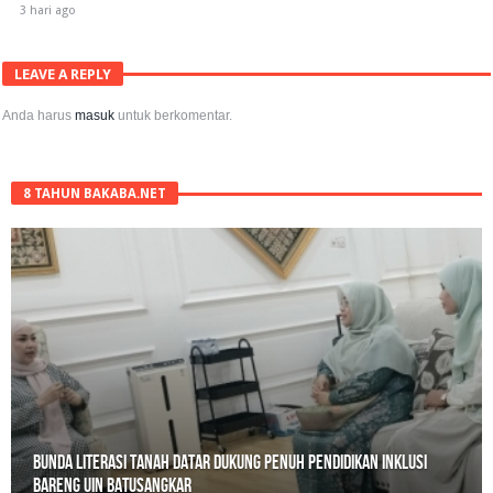
3 hari ago
LEAVE A REPLY
Anda harus
masuk
untuk berkomentar.
8 TAHUN BAKABA.NET
Belajar Hari Ini, Bertumbuh Untuk Esok: Langkah Kecil Tanah
Datar Menuju Masa Depan Digital