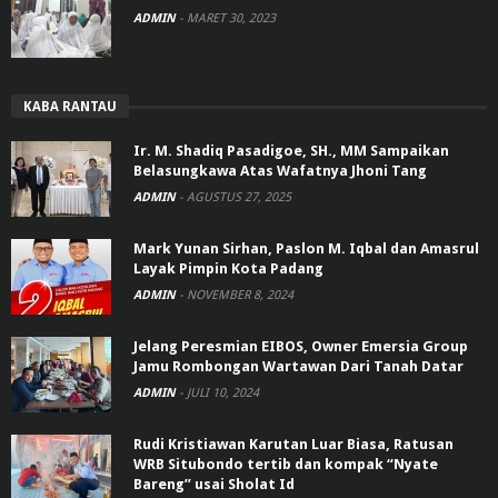
ADMIN
-
MARET 30, 2023
KABA RANTAU
Ir. M. Shadiq Pasadigoe, SH., MM Sampaikan
Belasungkawa Atas Wafatnya Jhoni Tang
ADMIN
-
AGUSTUS 27, 2025
Mark Yunan Sirhan, Paslon M. Iqbal dan Amasrul
Layak Pimpin Kota Padang
ADMIN
-
NOVEMBER 8, 2024
Jelang Peresmian EIBOS, Owner Emersia Group
Jamu Rombongan Wartawan Dari Tanah Datar
ADMIN
-
JULI 10, 2024
Rudi Kristiawan Karutan Luar Biasa, Ratusan
WRB Situbondo tertib dan kompak “Nyate
Bareng” usai Sholat Id