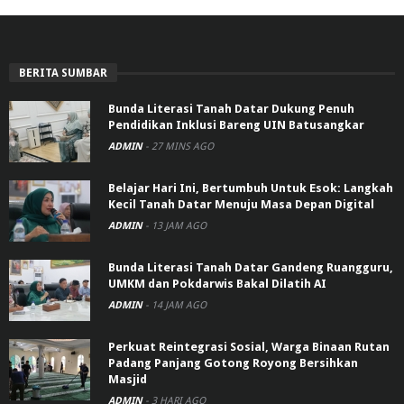
BERITA SUMBAR
Bunda Literasi Tanah Datar Dukung Penuh
Pendidikan Inklusi Bareng UIN Batusangkar
ADMIN
-
27 MINS AGO
Belajar Hari Ini, Bertumbuh Untuk Esok: Langkah
Kecil Tanah Datar Menuju Masa Depan Digital
ADMIN
-
13 JAM AGO
Bunda Literasi Tanah Datar Gandeng Ruangguru,
UMKM dan Pokdarwis Bakal Dilatih AI
ADMIN
-
14 JAM AGO
Perkuat Reintegrasi Sosial, Warga Binaan Rutan
Padang Panjang Gotong Royong Bersihkan
Masjid
ADMIN
-
3 HARI AGO