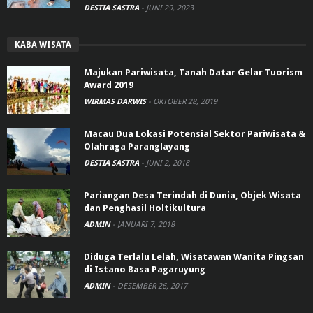
DESTIA SASTRA
-
JUNI 29, 2023
KABA WISATA
Majukan Pariwisata, Tanah Datar Gelar Tuorism
Award 2019
WIRMAS DARWIS
-
OKTOBER 28, 2019
Macau Dua Lokasi Potensial Sektor Pariwisata &
Olahraga Paranglayang
DESTIA SASTRA
-
JUNI 2, 2018
Pariangan Desa Terindah di Dunia, Objek Wisata
dan Penghasil Holtikultura
ADMIN
-
JANUARI 7, 2018
Diduga Terlalu Lelah, Wisatawan Wanita Pingsan
di Istano Basa Pagaruyung
ADMIN
-
DESEMBER 26, 2017