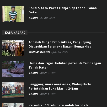
Polisi Sita 82 Paket Ganja Siap Edar di Tanah
Datar
ADMIN
-
4 HARI AGO
KABA NAGARI
Andaleh Bungo Expo Sukses, Pengunjung
Disuguhkan Beraneka Ragam Bunga Hias
WIRMAS DARWIS
-
JULI 16, 2023
Hama dan irigasi keluhan petani di Tambangan
Tanah Datar
ADMIN
-
APRIL 3, 2023
Lenggang suara anak-anak, Wabup Richi
Perintahkan Buka Masjid 24 jam
ADMIN
-
APRIL 1, 2023
Kerinduan 13 tahun itu sudah terobati