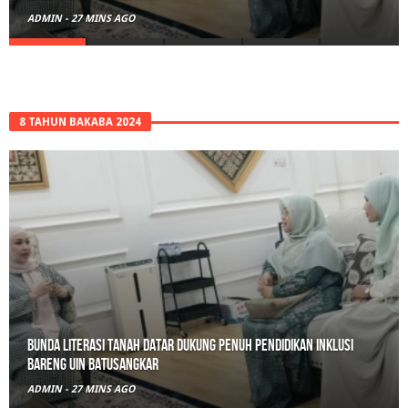
ADMIN
-
13 JAM AGO
8 TAHUN BAKABA 2024
Belajar Hari Ini, Bertumbuh Untuk Esok: Langkah Kecil Tanah
Datar Menuju Masa Depan Digital
ADMIN
-
13 JAM AGO