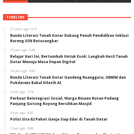
TIMELINE
27 mins ago
4:13
Bunda Literasi Tanah Datar Dukung Penuh Pendidikan Inklusi
Bareng UIN Batusangkar
13 jam ago
3:49
Belajar Hari Ini, Bertumbuh Untuk Esok: Langkah Kecil Tanah
Datar Menuju Masa Depan Digital
14 jam ago
3:06
Bunda Literasi Tanah Datar Gandeng Ruangguru, UMKM dan
Pokdarwis Bakal Dilatih AI
3 hari ago
7:18
Perkuat Reintegrasi Sosial, Warga Binaan Rutan Padang
Panjang Gotong Royong Bersihkan Masjid
4 hari ago
4:02
Polisi Sita 82 Paket Ganja Siap Edar di Tanah Datar
5 hari ago
9:08