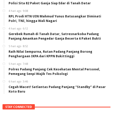
Polisi Sita 82 Paket Ganja Siap Edar di Tanah Datar
4 hari ago
9:08
RPL Prodi HTN UIN Mahmud Yunus Batusangkar Diminati
Polri, TNI, hingga Wali Nagari
4 hari ago
6:12
Gerebek Rumah di Tanah Datar, Satresnarkoba Padang
Panjang Amankan Pengedar Ganja Beserta 6 Paket Bukti
5 hari ago
8:52
Raih Nilai Sempurna, Rutan Padang Panjang Borong
Penghargaan IKPA dari KPPN Bukittinggi
5 hari ago
7:48
Polres Padang Panjang Cek Kesehatan Mental Personel,
Pemegang Senpi Wajib Tes Psikologi
6 hari ago
3:46
Cegah Macet! Satlantas Padang Panjang “Standby” di Pasar
Koto Baru
STAY CONNECTED