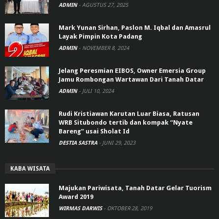
ADMIN
-
AGUSTUS 27, 2025
Mark Yunan Sirhan, Paslon M. Iqbal dan Amasrul
Layak Pimpin Kota Padang
ADMIN
-
NOVEMBER 8, 2024
Jelang Peresmian EIBOS, Owner Emersia Group
Jamu Rombongan Wartawan Dari Tanah Datar
ADMIN
-
JULI 10, 2024
Rudi Kristiawan Karutan Luar Biasa, Ratusan
WRB Situbondo tertib dan kompak “Nyate
Bareng” usai Sholat Id
DESTIA SASTRA
-
JUNI 29, 2023
KABA WISATA
Majukan Pariwisata, Tanah Datar Gelar Tuorism
Award 2019
WIRMAS DARWIS
-
OKTOBER 28, 2019