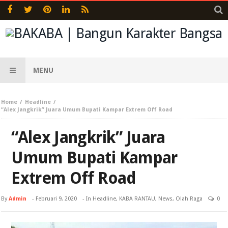
MENU
Home
Headline
“Alex Jangkrik” Juara Umum Bupati Kampar Extrem Off Road
“Alex Jangkrik” Juara
Umum Bupati Kampar
Extrem Off Road
By
Admin
-
Februari 9, 2020
- In
Headline
,
KABA RANTAU
,
News
,
Olah Raga
0