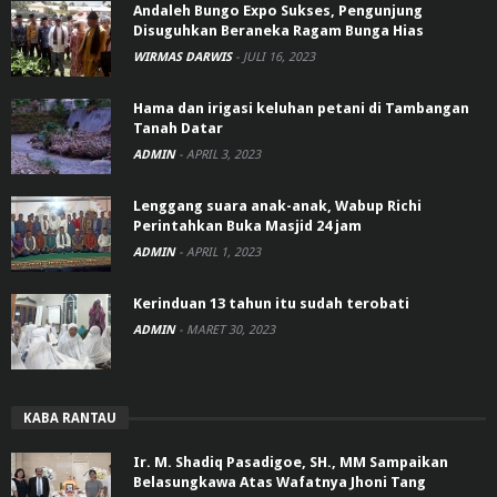
Andaleh Bungo Expo Sukses, Pengunjung
Disuguhkan Beraneka Ragam Bunga Hias
WIRMAS DARWIS
-
JULI 16, 2023
Hama dan irigasi keluhan petani di Tambangan
Tanah Datar
ADMIN
-
APRIL 3, 2023
Lenggang suara anak-anak, Wabup Richi
Perintahkan Buka Masjid 24 jam
ADMIN
-
APRIL 1, 2023
Kerinduan 13 tahun itu sudah terobati
ADMIN
-
MARET 30, 2023
KABA RANTAU
Ir. M. Shadiq Pasadigoe, SH., MM Sampaikan
Belasungkawa Atas Wafatnya Jhoni Tang