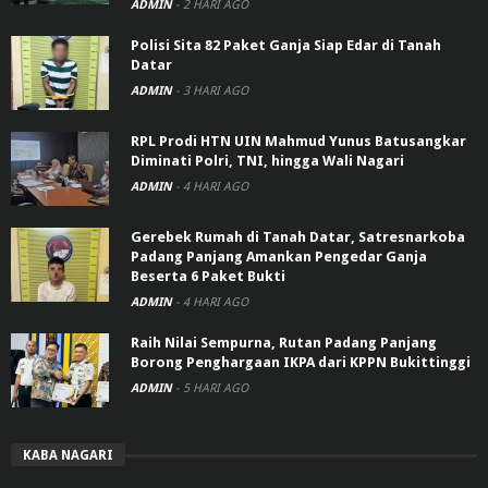
ADMIN
-
2 HARI AGO
Polisi Sita 82 Paket Ganja Siap Edar di Tanah
Datar
ADMIN
-
3 HARI AGO
RPL Prodi HTN UIN Mahmud Yunus Batusangkar
Diminati Polri, TNI, hingga Wali Nagari
ADMIN
-
4 HARI AGO
Gerebek Rumah di Tanah Datar, Satresnarkoba
Padang Panjang Amankan Pengedar Ganja
Beserta 6 Paket Bukti
ADMIN
-
4 HARI AGO
Raih Nilai Sempurna, Rutan Padang Panjang
Borong Penghargaan IKPA dari KPPN Bukittinggi
ADMIN
-
5 HARI AGO
KABA NAGARI