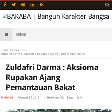
MENU
Home
Headline
Zuldafri Darma : Aksioma Rupakan Ajang Pemantauan Bakat
Zuldafri Darma : Aksioma
Rupakan Ajang
Pemantauan Bakat
By
Admin
-
Februari 25, 2017
- In
Headline
,
Olah Raga
0