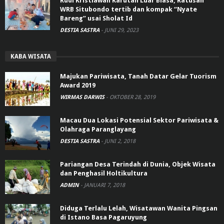
Rudi Kristiawan Karutan Luar Biasa, Ratusan
WRB Situbondo tertib dan kompak “Nyate
Bareng” usai Sholat Id
DESTIA SASTRA
-
JUNI 29, 2023
KABA WISATA
Majukan Pariwisata, Tanah Datar Gelar Tuorism
Award 2019
WIRMAS DARWIS
-
OKTOBER 28, 2019
Macau Dua Lokasi Potensial Sektor Pariwisata &
Olahraga Paranglayang
DESTIA SASTRA
-
JUNI 2, 2018
Pariangan Desa Terindah di Dunia, Objek Wisata
dan Penghasil Holtikultura
ADMIN
-
JANUARI 7, 2018
Diduga Terlalu Lelah, Wisatawan Wanita Pingsan
di Istano Basa Pagaruyung