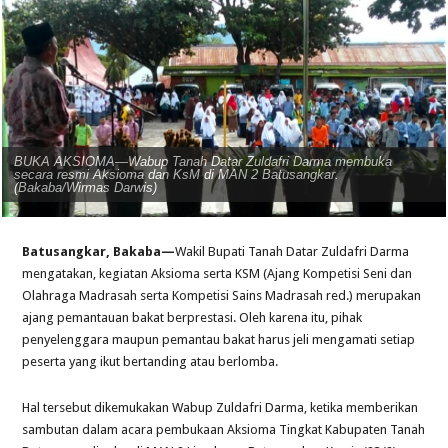
BUKA AKSIOMA—Wabup Tanah Datar Zuldafri Darma membuka
secara resmi Aksioma dan KsM di MAN 2 Batusangkar.
(Bakaba/Wirmas Darwis)
Batusangkar, Bakaba—
Wakil Bupati Tanah Datar Zuldafri Darma
mengatakan, kegiatan Aksioma serta KSM (Ajang Kompetisi Seni dan
Olahraga Madrasah serta Kompetisi Sains Madrasah red.) merupakan
ajang pemantauan bakat berprestasi. Oleh karena itu, pihak
penyelenggara maupun pemantau bakat harus jeli mengamati setiap
peserta yang ikut bertanding atau berlomba.
Hal tersebut dikemukakan Wabup Zuldafri Darma, ketika memberikan
sambutan dalam acara pembukaan Aksioma Tingkat Kabupaten Tanah