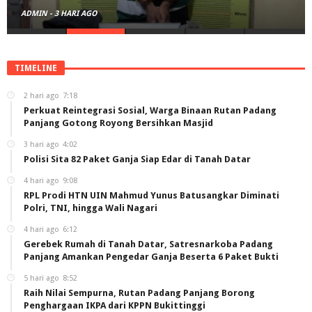
ADMIN
-
3 HARI AGO
TIMELINE
2 hari ago
7:18
Perkuat Reintegrasi Sosial, Warga Binaan Rutan Padang
Panjang Gotong Royong Bersihkan Masjid
3 hari ago
4:02
Polisi Sita 82 Paket Ganja Siap Edar di Tanah Datar
4 hari ago
9:08
RPL Prodi HTN UIN Mahmud Yunus Batusangkar Diminati
Polri, TNI, hingga Wali Nagari
4 hari ago
6:12
Gerebek Rumah di Tanah Datar, Satresnarkoba Padang
Panjang Amankan Pengedar Ganja Beserta 6 Paket Bukti
5 hari ago
8:52
Raih Nilai Sempurna, Rutan Padang Panjang Borong
Penghargaan IKPA dari KPPN Bukittinggi