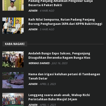
Padang Panjang Amankan Pengedar Ganja
Beserta 6 Paket Bukti
ADMIN
-
4 HARI AGO
Raih Nilai Sempurna, Rutan Padang Panjang
Borong Penghargaan IKPA dari KPPN Bukittinggi
ADMIN
-
5 HARI AGO
KABA NAGARI
Andaleh Bungo Expo Sukses, Pengunjung
Disuguhkan Beraneka Ragam Bunga Hias
WIRMAS DARWIS
-
JULI 16, 2023
Hama dan irigasi keluhan petani di Tambangan
Tanah Datar
ADMIN
-
APRIL 3, 2023
Lenggang suara anak-anak, Wabup Richi
Perintahkan Buka Masjid 24 jam
ADMIN
-
APRIL 1, 2023