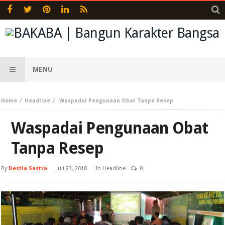
MENU
Home
Headline
Waspadai Pengunaan Obat Tanpa Resep
Waspadai Pengunaan Obat
Tanpa Resep
By
Destia Sastra
-
Juli 23, 2018
- In
Headline
0