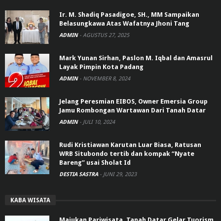
Ir. M. Shadiq Pasadigoe, SH., MM Sampaikan
Belasungkawa Atas Wafatnya Jhoni Tang
ADMIN
-
AGUSTUS 27, 2025
Mark Yunan Sirhan, Paslon M. Iqbal dan Amasrul
Layak Pimpin Kota Padang
ADMIN
-
NOVEMBER 8, 2024
Jelang Peresmian EIBOS, Owner Emersia Group
Jamu Rombongan Wartawan Dari Tanah Datar
ADMIN
-
JULI 10, 2024
Rudi Kristiawan Karutan Luar Biasa, Ratusan
WRB Situbondo tertib dan kompak “Nyate
Bareng” usai Sholat Id
DESTIA SASTRA
-
JUNI 29, 2023
KABA WISATA
Majukan Pariwisata, Tanah Datar Gelar Tuorism