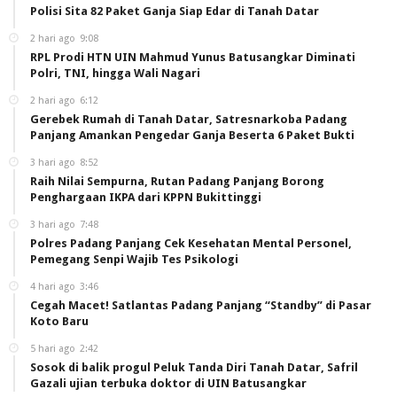
Polisi Sita 82 Paket Ganja Siap Edar di Tanah Datar
2 hari ago
9:08
RPL Prodi HTN UIN Mahmud Yunus Batusangkar Diminati
Polri, TNI, hingga Wali Nagari
2 hari ago
6:12
Gerebek Rumah di Tanah Datar, Satresnarkoba Padang
Panjang Amankan Pengedar Ganja Beserta 6 Paket Bukti
3 hari ago
8:52
Raih Nilai Sempurna, Rutan Padang Panjang Borong
Penghargaan IKPA dari KPPN Bukittinggi
3 hari ago
7:48
Polres Padang Panjang Cek Kesehatan Mental Personel,
Pemegang Senpi Wajib Tes Psikologi
4 hari ago
3:46
Cegah Macet! Satlantas Padang Panjang “Standby” di Pasar
Koto Baru
5 hari ago
2:42
Sosok di balik progul Peluk Tanda Diri Tanah Datar, Safril
Gazali ujian terbuka doktor di UIN Batusangkar