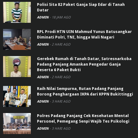
Polisi Sita 82 Paket Ganja Siap Edar di Tanah
Datar
ADMIN
-
18 JAM AGO
RPL Prodi HTN UIN Mahmud Yunus Batusangkar
Diminati Polri, TNI, hingga Wali Nagari
ADMIN
-
2 HARI AGO
Gerebek Rumah di Tanah Datar, Satresnarkoba
Padang Panjang Amankan Pengedar Ganja
Beserta 6 Paket Bukti
ADMIN
-
2 HARI AGO
Raih Nilai Sempurna, Rutan Padang Panjang
Borong Penghargaan IKPA dari KPPN Bukittinggi
ADMIN
-
3 HARI AGO
Polres Padang Panjang Cek Kesehatan Mental
Personel, Pemegang Senpi Wajib Tes Psikologi
ADMIN
-
3 HARI AGO