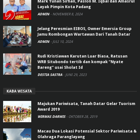
Mark Yunan Sirhan, Paslon M. Iqbal dan Amasrul
Layak Pimpin Kota Padang
ADMIN
-
NOVEMBER 8, 2024
Jelang Peresmian EIBOS, Owner Emersia Group
Jamu Rombongan Wartawan Dari Tanah Datar
ADMIN
-
JULI 10, 2024
Rudi Kristiawan Karutan Luar Biasa, Ratusan
WRB Situbondo tertib dan kompak “Nyate
Bareng” usai Sholat Id
DESTIA SASTRA
-
JUNI 29, 2023
KABA WISATA
Majukan Pariwisata, Tanah Datar Gelar Tuorism
Award 2019
WIRMAS DARWIS
-
OKTOBER 28, 2019
Macau Dua Lokasi Potensial Sektor Pariwisata &
Olahraga Paranglayang