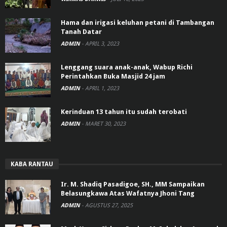
Hama dan irigasi keluhan petani di Tambangan
Tanah Datar
ADMIN
-
APRIL 3, 2023
Lenggang suara anak-anak, Wabup Richi
Perintahkan Buka Masjid 24 jam
ADMIN
-
APRIL 1, 2023
Kerinduan 13 tahun itu sudah terobati
ADMIN
-
MARET 30, 2023
KABA RANTAU
Ir. M. Shadiq Pasadigoe, SH., MM Sampaikan
Belasungkawa Atas Wafatnya Jhoni Tang
ADMIN
-
AGUSTUS 27, 2025