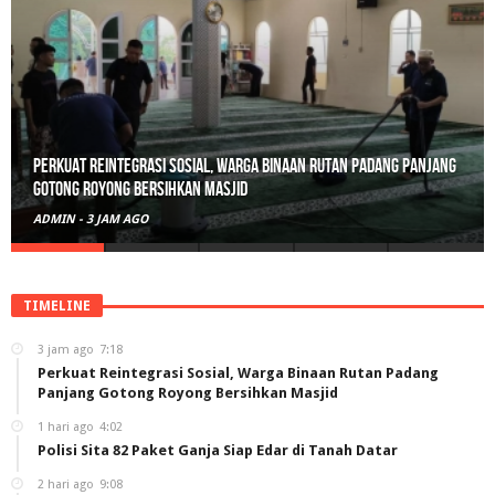
Polisi Sita 82 Paket Ganja Siap Edar di Tanah Datar
ADMIN
-
1 HARI AGO
TIMELINE
3 jam ago
7:18
Perkuat Reintegrasi Sosial, Warga Binaan Rutan Padang
Panjang Gotong Royong Bersihkan Masjid
1 hari ago
4:02
Polisi Sita 82 Paket Ganja Siap Edar di Tanah Datar
2 hari ago
9:08