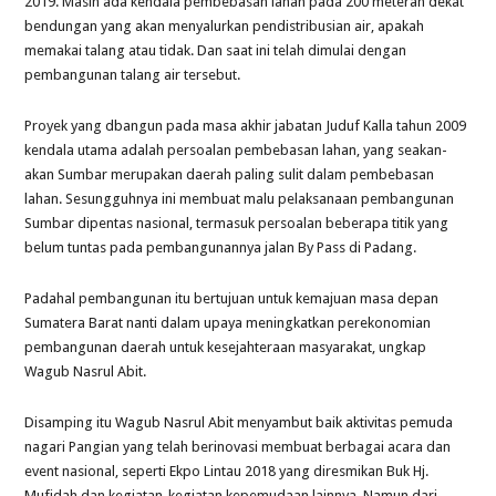
2019. Masih ada kendala pembebasan lahan pada 200 meteran dekat
bendungan yang akan menyalurkan pendistribusian air, apakah
memakai talang atau tidak. Dan saat ini telah dimulai dengan
pembangunan talang air tersebut.
Proyek yang dbangun pada masa akhir jabatan Juduf Kalla tahun 2009
kendala utama adalah persoalan pembebasan lahan, yang seakan-
akan Sumbar merupakan daerah paling sulit dalam pembebasan
lahan. Sesungguhnya ini membuat malu pelaksanaan pembangunan
Sumbar dipentas nasional, termasuk persoalan beberapa titik yang
belum tuntas pada pembangunannya jalan By Pass di Padang.
Padahal pembangunan itu bertujuan untuk kemajuan masa depan
Sumatera Barat nanti dalam upaya meningkatkan perekonomian
pembangunan daerah untuk kesejahteraan masyarakat, ungkap
Wagub Nasrul Abit.
Disamping itu Wagub Nasrul Abit menyambut baik aktivitas pemuda
nagari Pangian yang telah berinovasi membuat berbagai acara dan
event nasional, seperti Ekpo Lintau 2018 yang diresmikan Buk Hj.
Mufidah dan kegiatan-kegiatan kepemudaan lainnya. Namun dari