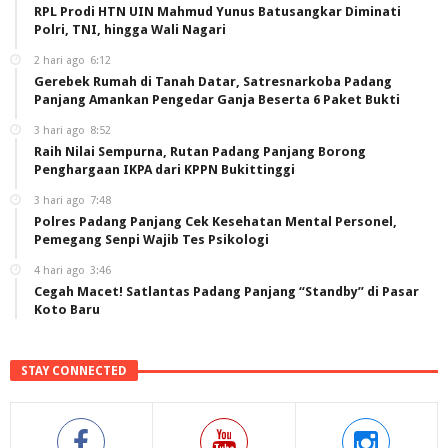
RPL Prodi HTN UIN Mahmud Yunus Batusangkar Diminati
Polri, TNI, hingga Wali Nagari
2 hari ago
6:12
Gerebek Rumah di Tanah Datar, Satresnarkoba Padang
Panjang Amankan Pengedar Ganja Beserta 6 Paket Bukti
3 hari ago
8:52
Raih Nilai Sempurna, Rutan Padang Panjang Borong
Penghargaan IKPA dari KPPN Bukittinggi
3 hari ago
7:48
Polres Padang Panjang Cek Kesehatan Mental Personel,
Pemegang Senpi Wajib Tes Psikologi
4 hari ago
3:46
Cegah Macet! Satlantas Padang Panjang “Standby” di Pasar
Koto Baru
STAY CONNECTED