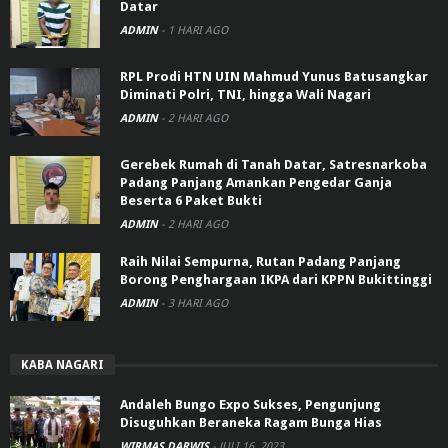
Datar
ADMIN
-
1 HARI AGO
RPL Prodi HTN UIN Mahmud Yunus Batusangkar
Diminati Polri, TNI, hingga Wali Nagari
ADMIN
-
2 HARI AGO
Gerebek Rumah di Tanah Datar, Satresnarkoba
Padang Panjang Amankan Pengedar Ganja
Beserta 6 Paket Bukti
ADMIN
-
2 HARI AGO
Raih Nilai Sempurna, Rutan Padang Panjang
Borong Penghargaan IKPA dari KPPN Bukittinggi
ADMIN
-
3 HARI AGO
KABA NAGARI
Andaleh Bungo Expo Sukses, Pengunjung
Disuguhkan Beraneka Ragam Bunga Hias
WIRMAS DARWIS
-
JULI 16, 2023