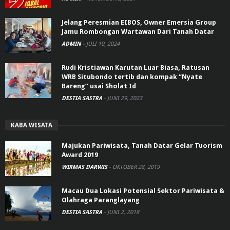
Jelang Peresmian EIBOS, Owner Emersia Group
Jamu Rombongan Wartawan Dari Tanah Datar
ADMIN
-
JULI 10, 2024
Rudi Kristiawan Karutan Luar Biasa, Ratusan
WRB Situbondo tertib dan kompak “Nyate
Bareng” usai Sholat Id
DESTIA SASTRA
-
JUNI 29, 2023
KABA WISATA
Majukan Pariwisata, Tanah Datar Gelar Tuorism
Award 2019
WIRMAS DARWIS
-
OKTOBER 28, 2019
Macau Dua Lokasi Potensial Sektor Pariwisata &
Olahraga Paranglayang
DESTIA SASTRA
-
JUNI 2, 2018