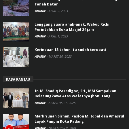
Tanah Datar
ADMIN
-
APRIL 3, 2023
Lenggang suara anak-anak, Wabup Richi
Perintahkan Buka Masjid 24 jam
ADMIN
-
APRIL 1, 2023
Kerinduan 13 tahun itu sudah terobati
ADMIN
-
MARET 30, 2023
KABA RANTAU
Ir. M. Shadiq Pasadigoe, SH., MM Sampaikan
Belasungkawa Atas Wafatnya Jhoni Tang
ADMIN
-
AGUSTUS 27, 2025
Mark Yunan Sirhan, Paslon M. Iqbal dan Amasrul
Layak Pimpin Kota Padang
ADMIN
-
NOVEMBER 8, 2024