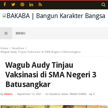
MENU
Home
Headline
Wagub Audy Tinjau Vaksinasi di SMA Negeri 3 Batusangkar
Wagub Audy Tinjau
Vaksinasi di SMA Negeri 3
Batusangkar
By
Admin
-
September 15, 2021
- In
Headline
,
News
,
TANAH DATAR
0