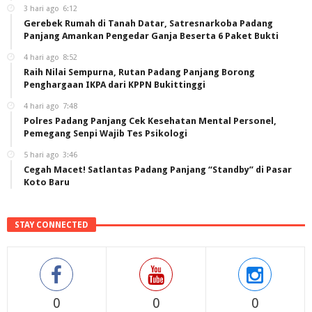
3 hari ago
6:12
Gerebek Rumah di Tanah Datar, Satresnarkoba Padang
Panjang Amankan Pengedar Ganja Beserta 6 Paket Bukti
4 hari ago
8:52
Raih Nilai Sempurna, Rutan Padang Panjang Borong
Penghargaan IKPA dari KPPN Bukittinggi
4 hari ago
7:48
Polres Padang Panjang Cek Kesehatan Mental Personel,
Pemegang Senpi Wajib Tes Psikologi
5 hari ago
3:46
Cegah Macet! Satlantas Padang Panjang “Standby” di Pasar
Koto Baru
STAY CONNECTED
0
0
0