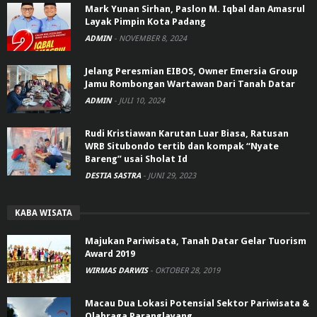
Mark Yunan Sirhan, Paslon M. Iqbal dan Amasrul
Layak Pimpin Kota Padang
ADMIN
-
NOVEMBER 8, 2024
Jelang Peresmian EIBOS, Owner Emersia Group
Jamu Rombongan Wartawan Dari Tanah Datar
ADMIN
-
JULI 10, 2024
Rudi Kristiawan Karutan Luar Biasa, Ratusan
WRB Situbondo tertib dan kompak “Nyate
Bareng” usai Sholat Id
DESTIA SASTRA
-
JUNI 29, 2023
KABA WISATA
Majukan Pariwisata, Tanah Datar Gelar Tuorism
Award 2019
WIRMAS DARWIS
-
OKTOBER 28, 2019
Macau Dua Lokasi Potensial Sektor Pariwisata &
Olahraga Paranglayang