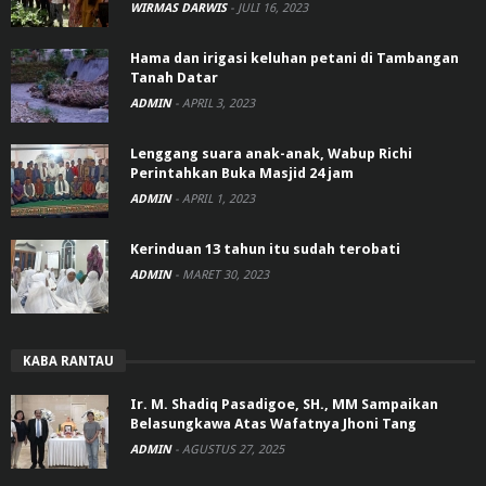
WIRMAS DARWIS
-
JULI 16, 2023
Hama dan irigasi keluhan petani di Tambangan
Tanah Datar
ADMIN
-
APRIL 3, 2023
Lenggang suara anak-anak, Wabup Richi
Perintahkan Buka Masjid 24 jam
ADMIN
-
APRIL 1, 2023
Kerinduan 13 tahun itu sudah terobati
ADMIN
-
MARET 30, 2023
KABA RANTAU
Ir. M. Shadiq Pasadigoe, SH., MM Sampaikan
Belasungkawa Atas Wafatnya Jhoni Tang
ADMIN
-
AGUSTUS 27, 2025