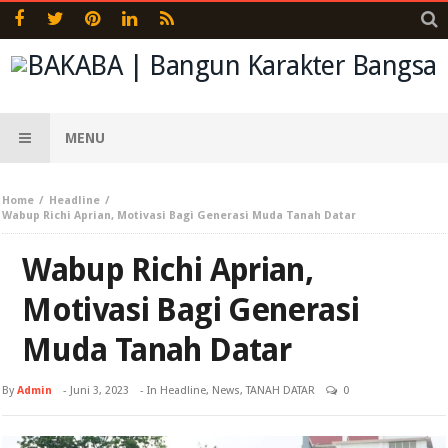
MENU
Home
Headline
Wabup Richi Aprian, Motivasi Bagi Generasi Muda Tanah Datar
Wabup Richi Aprian,
Motivasi Bagi Generasi
Muda Tanah Datar
By
Admin
-
Juni 3, 2023
- In
Headline
,
News
,
TANAH DATAR
0