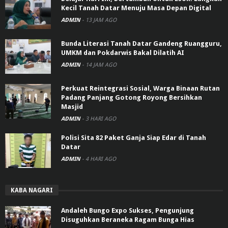
Kecil Tanah Datar Menuju Masa Depan Digital
ADMIN
-
13 JAM AGO
Bunda Literasi Tanah Datar Gandeng Ruangguru,
UMKM dan Pokdarwis Bakal Dilatih AI
ADMIN
-
14 JAM AGO
Perkuat Reintegrasi Sosial, Warga Binaan Rutan
Padang Panjang Gotong Royong Bersihkan
Masjid
ADMIN
-
3 HARI AGO
Polisi Sita 82 Paket Ganja Siap Edar di Tanah
Datar
ADMIN
-
4 HARI AGO
KABA NAGARI
Andaleh Bungo Expo Sukses, Pengunjung
Disuguhkan Beraneka Ragam Bunga Hias