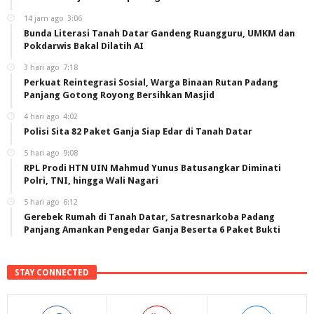
14 jam ago
3:06
Bunda Literasi Tanah Datar Gandeng Ruangguru, UMKM dan
Pokdarwis Bakal Dilatih AI
3 hari ago
7:18
Perkuat Reintegrasi Sosial, Warga Binaan Rutan Padang
Panjang Gotong Royong Bersihkan Masjid
4 hari ago
4:02
Polisi Sita 82 Paket Ganja Siap Edar di Tanah Datar
5 hari ago
9:08
RPL Prodi HTN UIN Mahmud Yunus Batusangkar Diminati
Polri, TNI, hingga Wali Nagari
5 hari ago
6:12
Gerebek Rumah di Tanah Datar, Satresnarkoba Padang
Panjang Amankan Pengedar Ganja Beserta 6 Paket Bukti
STAY CONNECTED