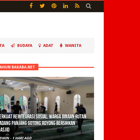
TA
BUDAYA
ADAT
WANITA
TAHUN BAKABA.NET
erkuat Reintegrasi Sosial, Warga Binaan Rutan
adang Panjang Gotong Royong Bersihkan
asjid
DMIN
-
1 HARI AGO