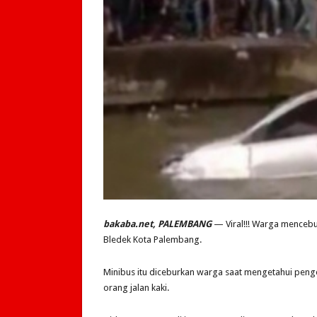
bakaba.net, PALEMBANG
— Viral!!! Warga mencebu
Bledek Kota Palembang.
Minibus itu diceburkan warga saat mengetahui pen
orang jalan kaki.