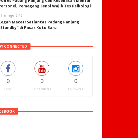
Polres Padang Panjang Cek Kesehatan Mental
Personel, Pemegang Senpi Wajib Tes Psikologi
 hari ago
3:46
Cegah Macet! Satlantas Padang Panjang
“Standby” di Pasar Koto Baru
AY CONNECTED
0
0
0
Fans
Subscribers
Followers
CEBOOK