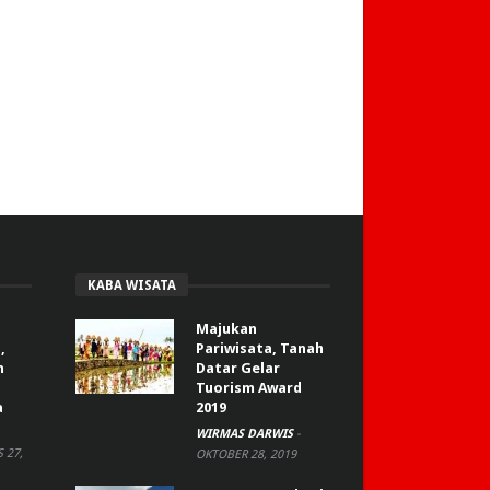
KABA WISATA
Majukan
,
Pariwisata, Tanah
n
Datar Gelar
Tuorism Award
a
2019
WIRMAS DARWIS
-
 27,
OKTOBER 28, 2019