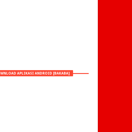
WNLOAD APLIKASI ANDROID [BAKABA]