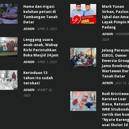
Hama dan irigasi
Mark Yunan
keluhan petani di
Sirhan, Paslon
Tambangan Tanah
Iqbal dan Ama
Datar
Layak Pimpin 
Padang
ADMIN
-
APRIL 3, 2023
ADMIN
-
NOVEMBE
Lenggang suara
2024
anak-anak, Wabup
Richi Perintahkan
Jelang Peresm
Buka Masjid 24 jam
EIBOS, Owner
Emersia Grou
ADMIN
-
APRIL 1, 2023
Jamu Rombon
Wartawan Dar
Kerinduan 13
Tanah Datar
tahun itu sudah
terobati
ADMIN
-
JULI 10, 
ADMIN
-
MARET 30,
Rudi Kristiaw
2023
Karutan Luar
Biasa, Ratusa
WRB Situbond
tertib dan k
“Nyate Bareng
usai Sholat Id