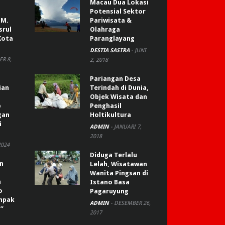
Macau Dua Lokasi
Potensial Sektor
 M.
Pariwisata &
srul
Olahraga
Kota
Paranglayang
DESTIA SASTRA
-
JUNI
R 8,
2, 2018
Pariangan Desa
ian
Terindah di Dunia,
Objek Wisata dan
p
Penghasil
gan
Holtikultura
i
ADMIN
-
JANUARI 7,
2018
2024
Diduga Terlalu
an
Lelah, Wisatawan
Wanita Pingsan di
n
Istano Basa
o
Pagaruyung
ompak
ADMIN
-
DESEMBER 26,
”
2017