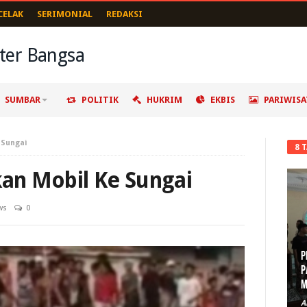
CELAK
SERIMONIAL
REDAKSI
SUMBAR
POLITIK
HUKRIM
EKBIS
PARIWISA
 Sungai
8 
kan Mobil Ke Sungai
ws
0
P
P
M
A