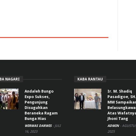
BA NAGARI
KABA RANTAU
Andaleh Bungo
Ir. M. Shadiq
Expo Sukses,
Pasadigoe, SH.
Pengunjung
MM Sampaika
Disuguhkan
Belasungkawa
Beraneka Ragam
Atas Wafatny
Bunga Hias
Jhoni Tang
WIRMAS DARWIS
-
JULI
ADMIN
-
AGUSTUS
16, 2023
2025