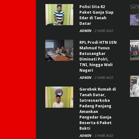
Polisi Sita 82
Paket Ganja Siap
Edar di Tanah
Datar
ADMIN
-
2 HARI AGO
RPL Prodi HTN UIN
Mahmud Yunus
Batusangkar
Diminati Polri,
TNI, hingga Wali
Nagari
ADMIN
-
3 HARI AGO
Gerebek Rumah di
Tanah Datar,
Satresnarkoba
Padang Panjang
Amankan
Pengedar Ganja
Beserta 6 Paket
Bukti
ADMIN
-
3 HARI AGO