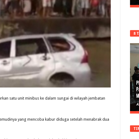
8 
P
P
M
rkan satu unit minibus ke dalam sungai di wilayah jembatan
A
gemudinya yang mencoba kabur diduga setelah menabrak dua
TI