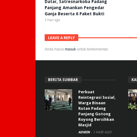
Datar, Satresnarkoba Padang
Panjang Amankan Pengedar
Ganja Beserta 6 Paket Bukti
3 hari ago
LEAVE A REPLY
Anda harus
masuk
untuk berkomentar.
BERITA SUMBAR
KA
Perkuat
Reintegrasi Sosial,
Warga Binaan
Rutan Padang
Panjang Gotong
Royong Bersihkan
Masjid
ADMIN
-
1 HARI AGO