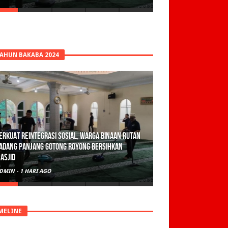
TAHUN BAKABA 2024
erkuat Reintegrasi Sosial, Warga Binaan Rutan
adang Panjang Gotong Royong Bersihkan
asjid
DMIN
-
1 HARI AGO
MELINE