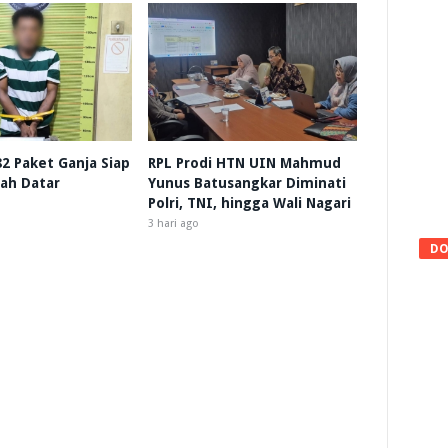
 82 Paket Ganja Siap
RPL Prodi HTN UIN Mahmud
nah Datar
Yunus Batusangkar Diminati
Polri, TNI, hingga Wali Nagari
3 hari ago
DO