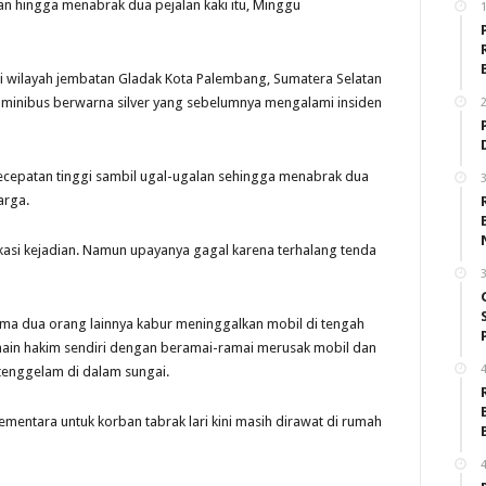
 hingga menabrak dua pejalan kaki itu, Minggu
1
di wilayah jembatan Gladak Kota Palembang, Sumatera Selatan
l minibus berwarna silver yang sebelumnya mengalami insiden
2
kecepatan tinggi sambil ugal-ugalan sehingga menabrak dua
3
arga.
asi kejadian. Namun upayanya gagal karena terhalang tenda
3
ma dua orang lainnya kabur meninggalkan mobil di tengah
main hakim sendiri dengan beramai-ramai merusak mobil dan
4
tenggelam di dalam sungai.
entara untuk korban tabrak lari kini masih dirawat di rumah
4