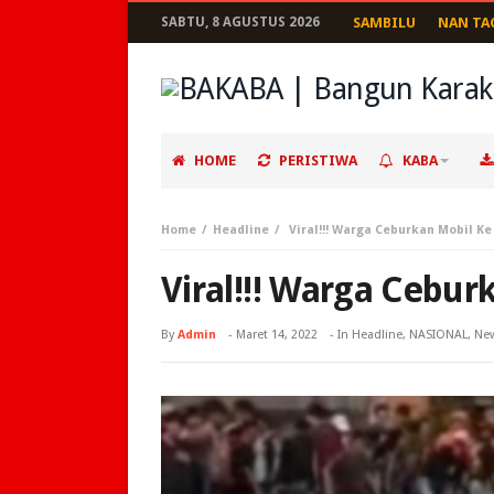
SABTU, 8 AGUSTUS 2026
SAMBILU
NAN TA
HOME
PERISTIWA
KABA
Home
Headline
Viral!!! Warga Ceburkan Mobil Ke
Viral!!! Warga Cebur
By
Admin
-
Maret 14, 2022
- In
Headline
,
NASIONAL
,
Ne