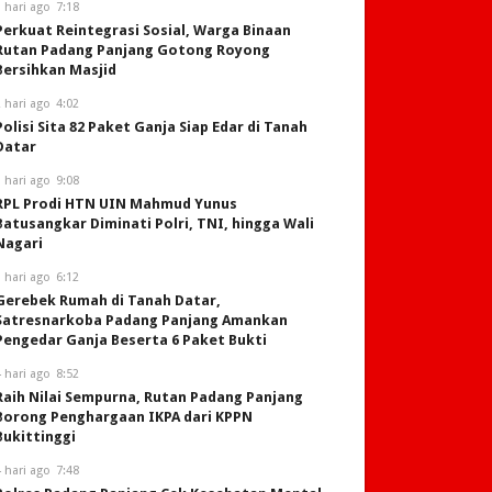
 hari ago
7:18
Perkuat Reintegrasi Sosial, Warga Binaan
Rutan Padang Panjang Gotong Royong
Bersihkan Masjid
 hari ago
4:02
Polisi Sita 82 Paket Ganja Siap Edar di Tanah
Datar
 hari ago
9:08
RPL Prodi HTN UIN Mahmud Yunus
Batusangkar Diminati Polri, TNI, hingga Wali
Nagari
 hari ago
6:12
Gerebek Rumah di Tanah Datar,
Satresnarkoba Padang Panjang Amankan
Pengedar Ganja Beserta 6 Paket Bukti
 hari ago
8:52
Raih Nilai Sempurna, Rutan Padang Panjang
Borong Penghargaan IKPA dari KPPN
Bukittinggi
 hari ago
7:48