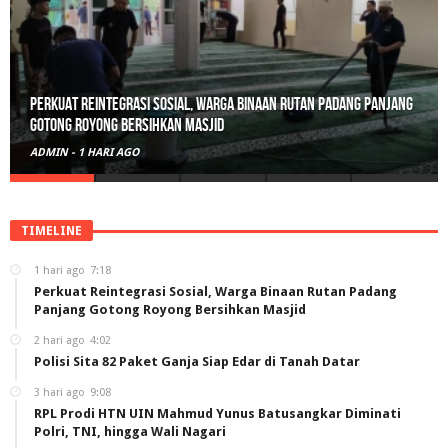
Polisi Sita 82 Paket Ganja Siap Edar di Tanah Datar
ADMIN
-
2 HARI AGO
TIMELINE
1 hari ago
7:18
Perkuat Reintegrasi Sosial, Warga Binaan Rutan Padang
Panjang Gotong Royong Bersihkan Masjid
2 hari ago
4:02
Polisi Sita 82 Paket Ganja Siap Edar di Tanah Datar
3 hari ago
9:08
RPL Prodi HTN UIN Mahmud Yunus Batusangkar Diminati
Polri, TNI, hingga Wali Nagari