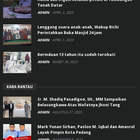
Tanah Datar
ADMIN
-
APRIL 3, 2023
Lenggang suara anak-anak, Wabup Richi
Perintahkan Buka Masjid 24 jam
ADMIN
-
APRIL 1, 2023
Kerinduan 13 tahun itu sudah terobati
ADMIN
-
MARET 30, 2023
KABA RANTAU
Ir. M. Shadiq Pasadigoe, SH., MM Sampaikan
Belasungkawa Atas Wafatnya Jhoni Tang
ADMIN
-
AGUSTUS 27, 2025
Mark Yunan Sirhan, Paslon M. Iqbal dan Amasrul
Layak Pimpin Kota Padang
ADMIN
-
NOVEMBER 8, 2024