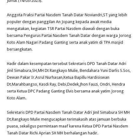
Jumat (14/03/2025).
Anggota Fraksi Partai Nasdem Tanah Datar Noviandri,ST yang lebih
populer dengan panggilan An Jopang kepada awak media
mengatakan, kegiatan TSR Partai Nasdem diawali dengan buka
bersama Pengurus Partai Nasdem Tanah Datar dengan warga Jorong
Koto Alam Nagari Padang Ganting serta anak yatim di TPA masjid
bersangkutan.
Hadir dalam kesempatan tersebut Sekretaris DPD Tanah Datar Adri
Jinil Simabura,SH,MH Dt Rangkayo Mulie, Bendahara Yuni Darlis S.Sos,
Dewan Pakar Ir.Asrul Nurhasan,Ketua Bapillu Hardisiswan
Dt.Marahbangso, Kasdi Ray, Debi,Dedek,Jhon Fauzi, Ondri, Hendra
serta Ketua DPC Padang Ganting Elvis bersama anak yatim Jorong
Koto Alam.
Sekretaris DPD Partai Nasdem Tanah Datar Adri Jinil Simabura SH MH
Dt.Rangkayo Mulie mengucapkan terimakasih atas jamuan berbuka
puasa, sekaligus permintaan maaf karena Ketua DPD Partai Nasdem
Tanah Datar Richi Aprian SH MH berhalangan hadir.