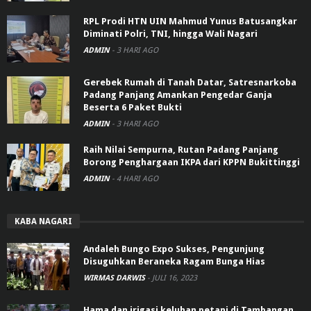
RPL Prodi HTN UIN Mahmud Yunus Batusangkar
Diminati Polri, TNI, hingga Wali Nagari
ADMIN
-
3 HARI AGO
Gerebek Rumah di Tanah Datar, Satresnarkoba
Padang Panjang Amankan Pengedar Ganja
Beserta 6 Paket Bukti
ADMIN
-
3 HARI AGO
Raih Nilai Sempurna, Rutan Padang Panjang
Borong Penghargaan IKPA dari KPPN Bukittinggi
ADMIN
-
4 HARI AGO
KABA NAGARI
Andaleh Bungo Expo Sukses, Pengunjung
Disuguhkan Beraneka Ragam Bunga Hias
WIRMAS DARWIS
-
JULI 16, 2023
Hama dan irigasi keluhan petani di Tambangan