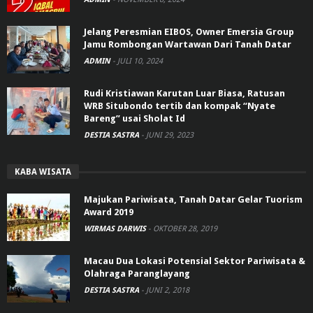
Jelang Peresmian EIBOS, Owner Emersia Group
Jamu Rombongan Wartawan Dari Tanah Datar
ADMIN
-
JULI 10, 2024
Rudi Kristiawan Karutan Luar Biasa, Ratusan
WRB Situbondo tertib dan kompak “Nyate
Bareng” usai Sholat Id
DESTIA SASTRA
-
JUNI 29, 2023
KABA WISATA
Majukan Pariwisata, Tanah Datar Gelar Tuorism
Award 2019
WIRMAS DARWIS
-
OKTOBER 28, 2019
Macau Dua Lokasi Potensial Sektor Pariwisata &
Olahraga Paranglayang
DESTIA SASTRA
-
JUNI 2, 2018