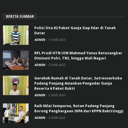
BERITA SUMBAR
Polisi Sita 82 Paket Ganja Siap Edar di Tanah
Datar
ADMIN
-
1 HARI AGO
RPL Prodi HTN UIN Mahmud Yunus Batusangkar
Diminati Polri, TNI, hingga Wali Nagari
ADMIN
-
2 HARI AGO
Gerebek Rumah di Tanah Datar, Satresnarkoba
Padang Panjang Amankan Pengedar Ganja
Beserta 6 Paket Bukti
ADMIN
-
2 HARI AGO
Raih Nilai Sempurna, Rutan Padang Panjang
Borong Penghargaan IKPA dari KPPN Bukittinggi
ADMIN
-
3 HARI AGO