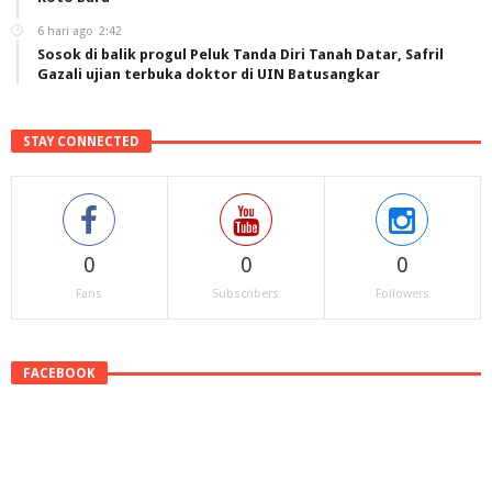
6 hari ago
2:42
Sosok di balik progul Peluk Tanda Diri Tanah Datar, Safril
Gazali ujian terbuka doktor di UIN Batusangkar
STAY CONNECTED
0
0
0
Fans
Subscribers
Followers
FACEBOOK