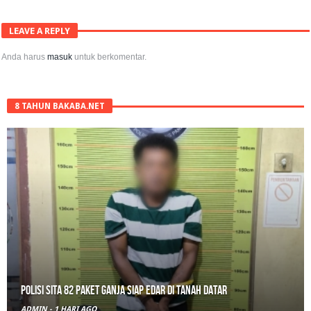
LEAVE A REPLY
Anda harus
masuk
untuk berkomentar.
8 TAHUN BAKABA.NET
RPL Prodi HTN UIN Mahmud Yunus Batusangkar Diminati Polri, TNI,
hingga Wali Nagari
ADMIN
-
2 HARI AGO