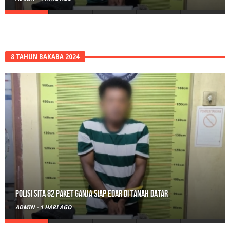
8 TAHUN BAKABA 2024
RPL Prodi HTN UIN Mahmud Yunus Batusangkar Diminati Polri, TNI,
hingga Wali Nagari
ADMIN
-
2 HARI AGO