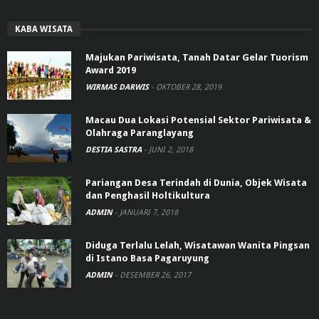
KABA WISATA
Majukan Pariwisata, Tanah Datar Gelar Tuorism
Award 2019
WIRMAS DARWIS
-
OKTOBER 28, 2019
Macau Dua Lokasi Potensial Sektor Pariwisata &
Olahraga Paranglayang
DESTIA SASTRA
-
JUNI 2, 2018
Pariangan Desa Terindah di Dunia, Objek Wisata
dan Penghasil Holtikultura
ADMIN
-
JANUARI 7, 2018
Diduga Terlalu Lelah, Wisatawan Wanita Pingsan
di Istano Basa Pagaruyung
ADMIN
-
DESEMBER 26, 2017