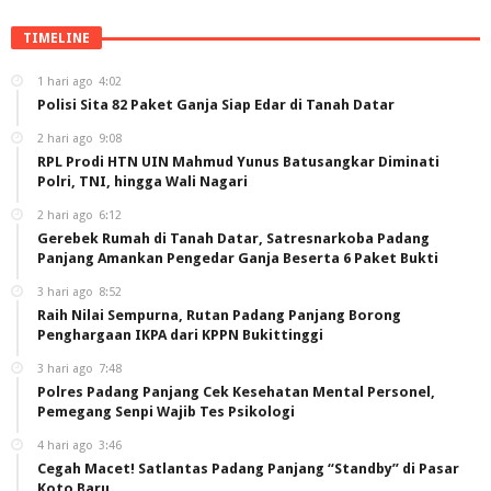
TIMELINE
1 hari ago
4:02
Polisi Sita 82 Paket Ganja Siap Edar di Tanah Datar
2 hari ago
9:08
RPL Prodi HTN UIN Mahmud Yunus Batusangkar Diminati
Polri, TNI, hingga Wali Nagari
2 hari ago
6:12
Gerebek Rumah di Tanah Datar, Satresnarkoba Padang
Panjang Amankan Pengedar Ganja Beserta 6 Paket Bukti
3 hari ago
8:52
Raih Nilai Sempurna, Rutan Padang Panjang Borong
Penghargaan IKPA dari KPPN Bukittinggi
3 hari ago
7:48
Polres Padang Panjang Cek Kesehatan Mental Personel,
Pemegang Senpi Wajib Tes Psikologi
4 hari ago
3:46
Cegah Macet! Satlantas Padang Panjang “Standby” di Pasar
Koto Baru