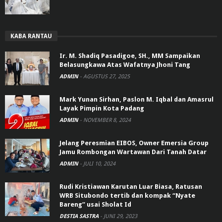
KABA RANTAU
Ir. M. Shadiq Pasadigoe, SH., MM Sampaikan
Belasungkawa Atas Wafatnya Jhoni Tang
ADMIN
-
AGUSTUS 27, 2025
Mark Yunan Sirhan, Paslon M. Iqbal dan Amasrul
Layak Pimpin Kota Padang
ADMIN
-
NOVEMBER 8, 2024
Jelang Peresmian EIBOS, Owner Emersia Group
Jamu Rombongan Wartawan Dari Tanah Datar
ADMIN
-
JULI 10, 2024
Rudi Kristiawan Karutan Luar Biasa, Ratusan
WRB Situbondo tertib dan kompak “Nyate
Bareng” usai Sholat Id
DESTIA SASTRA
-
JUNI 29, 2023