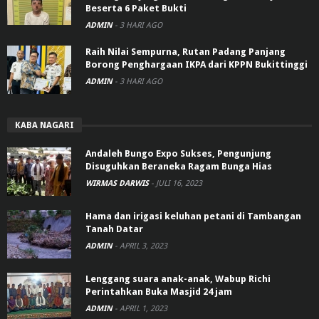
Beserta 6 Paket Bukti
ADMIN
-
3 HARI AGO
Raih Nilai Sempurna, Rutan Padang Panjang
Borong Penghargaan IKPA dari KPPN Bukittinggi
ADMIN
-
3 HARI AGO
KABA NAGARI
Andaleh Bungo Expo Sukses, Pengunjung
Disuguhkan Beraneka Ragam Bunga Hias
WIRMAS DARWIS
-
JULI 16, 2023
Hama dan irigasi keluhan petani di Tambangan
Tanah Datar
ADMIN
-
APRIL 3, 2023
Lenggang suara anak-anak, Wabup Richi
Perintahkan Buka Masjid 24 jam
ADMIN
-
APRIL 1, 2023