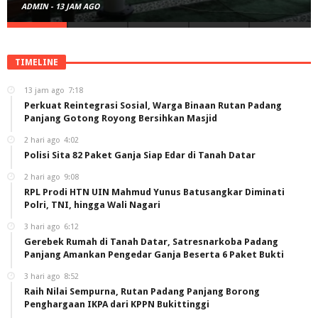
ADMIN
-
13 JAM AGO
TIMELINE
13 jam ago
7:18
Perkuat Reintegrasi Sosial, Warga Binaan Rutan Padang
Panjang Gotong Royong Bersihkan Masjid
2 hari ago
4:02
Polisi Sita 82 Paket Ganja Siap Edar di Tanah Datar
2 hari ago
9:08
RPL Prodi HTN UIN Mahmud Yunus Batusangkar Diminati
Polri, TNI, hingga Wali Nagari
3 hari ago
6:12
Gerebek Rumah di Tanah Datar, Satresnarkoba Padang
Panjang Amankan Pengedar Ganja Beserta 6 Paket Bukti
3 hari ago
8:52
Raih Nilai Sempurna, Rutan Padang Panjang Borong
Penghargaan IKPA dari KPPN Bukittinggi