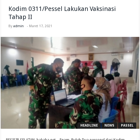
Kodim 0311/Pessel Lakukan Vaksinasi
Tahap II
By
admin
-
Maret 17, 2021
HEADLINE
NEWS
PASSEL
PESISIR SELATAN, bakaba.net – Enam Puluh Dua personel dari Kodim