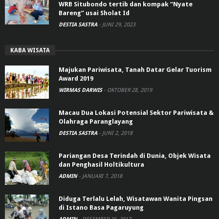
WRB Situbondo tertib dan kompak “Nyate
Bareng” usai Sholat Id
DESTIA SASTRA
-
JUNI 29, 2023
KABA WISATA
Majukan Pariwisata, Tanah Datar Gelar Tuorism
Award 2019
WIRMAS DARWIS
-
OKTOBER 28, 2019
Macau Dua Lokasi Potensial Sektor Pariwisata &
Olahraga Paranglayang
DESTIA SASTRA
-
JUNI 2, 2018
Pariangan Desa Terindah di Dunia, Objek Wisata
dan Penghasil Holtikultura
ADMIN
-
JANUARI 7, 2018
Diduga Terlalu Lelah, Wisatawan Wanita Pingsan
di Istano Basa Pagaruyung