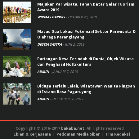
Majukan Pariwisata, Tanah Datar Gelar Tuorism
Award 2019
WIRMAS DARWIS
-
OKTOBER 28, 2019
Macau Dua Lokasi Potensial Sektor Pariwisata &
Olahraga Paranglayang
DESTIA SASTRA
-
JUNI 2, 2018
Pariangan Desa Terindah di Dunia, Objek Wisata
dan Penghasil Holtikultura
ADMIN
-
JANUARI 7, 2018
Diduga Terlalu Lelah, Wisatawan Wanita Pingsan
di Istano Basa Pagaruyung
ADMIN
-
DESEMBER 26, 2017
Copyright © 2016-2017
bakaba.net
. All rights reserved
Iklan & Kerjasama
Pedoman Media Siber
Tim Redaksi