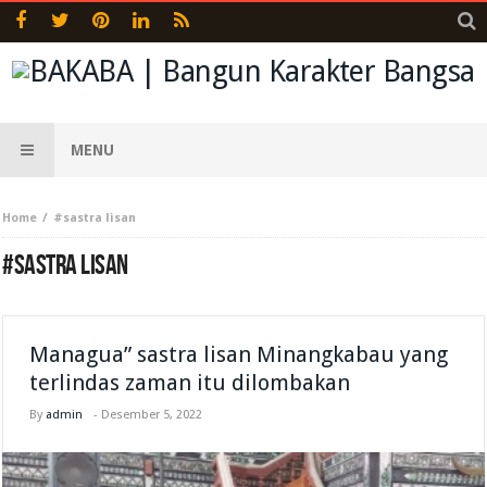
MENU
Home
#sastra lisan
#SASTRA LISAN
Managua” sastra lisan Minangkabau yang
terlindas zaman itu dilombakan
By
admin
-
Desember 5, 2022