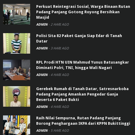
Perkuat Reintegrasi Sosial, Warga Binaan Rutan
Padang Panjang Gotong Royong Bersihkan
Masjid
ADMIN
-
2 HARI AGO
Polisi Sita 82 Paket Ganja Siap Edar di Tanah
Datar
ADMIN
-
3 HARI AGO
RPL Prodi HTN UIN Mahmud Yunus Batusangkar
Diminati Polri, TNI, hingga Wali Nagari
ADMIN
-
4 HARI AGO
Gerebek Rumah di Tanah Datar, Satresnarkoba
Padang Panjang Amankan Pengedar Ganja
Beserta 6 Paket Bukti
ADMIN
-
4 HARI AGO
Raih Nilai Sempurna, Rutan Padang Panjang
Borong Penghargaan IKPA dari KPPN Bukittinggi
ADMIN
-
5 HARI AGO