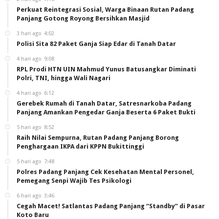
Perkuat Reintegrasi Sosial, Warga Binaan Rutan Padang
Panjang Gotong Royong Bersihkan Masjid
3 hari ago
4:02
Polisi Sita 82 Paket Ganja Siap Edar di Tanah Datar
4 hari ago
9:08
RPL Prodi HTN UIN Mahmud Yunus Batusangkar Diminati
Polri, TNI, hingga Wali Nagari
4 hari ago
6:12
Gerebek Rumah di Tanah Datar, Satresnarkoba Padang
Panjang Amankan Pengedar Ganja Beserta 6 Paket Bukti
5 hari ago
8:52
Raih Nilai Sempurna, Rutan Padang Panjang Borong
Penghargaan IKPA dari KPPN Bukittinggi
5 hari ago
7:48
Polres Padang Panjang Cek Kesehatan Mental Personel,
Pemegang Senpi Wajib Tes Psikologi
6 hari ago
3:46
Cegah Macet! Satlantas Padang Panjang “Standby” di Pasar
Koto Baru