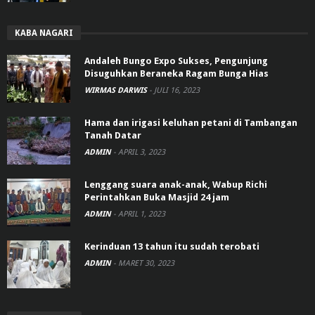
KABA NAGARI
Andaleh Bungo Expo Sukses, Pengunjung
Disuguhkan Beraneka Ragam Bunga Hias
WIRMAS DARWIS
-
JULI 16, 2023
Hama dan irigasi keluhan petani di Tambangan
Tanah Datar
ADMIN
-
APRIL 3, 2023
Lenggang suara anak-anak, Wabup Richi
Perintahkan Buka Masjid 24 jam
ADMIN
-
APRIL 1, 2023
Kerinduan 13 tahun itu sudah terobati
ADMIN
-
MARET 30, 2023