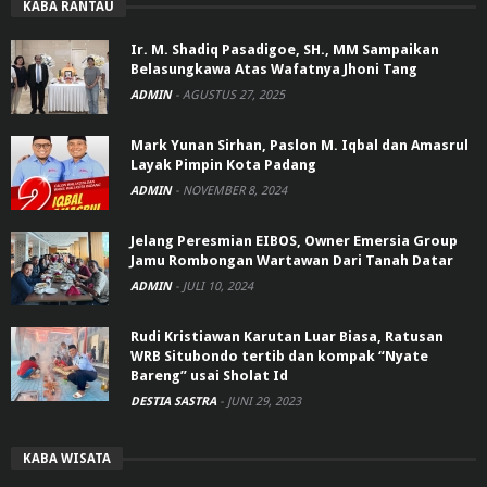
KABA RANTAU
Ir. M. Shadiq Pasadigoe, SH., MM Sampaikan
Belasungkawa Atas Wafatnya Jhoni Tang
ADMIN
-
AGUSTUS 27, 2025
Mark Yunan Sirhan, Paslon M. Iqbal dan Amasrul
Layak Pimpin Kota Padang
ADMIN
-
NOVEMBER 8, 2024
Jelang Peresmian EIBOS, Owner Emersia Group
Jamu Rombongan Wartawan Dari Tanah Datar
ADMIN
-
JULI 10, 2024
Rudi Kristiawan Karutan Luar Biasa, Ratusan
WRB Situbondo tertib dan kompak “Nyate
Bareng” usai Sholat Id
DESTIA SASTRA
-
JUNI 29, 2023
KABA WISATA