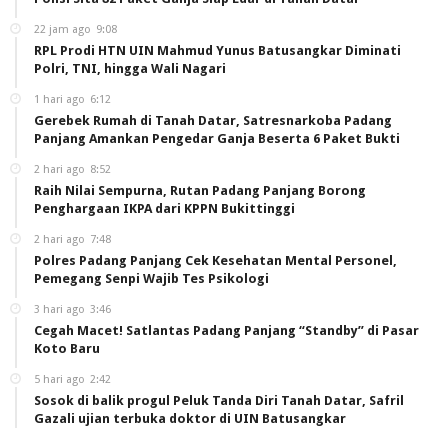
22 jam ago
9:08
RPL Prodi HTN UIN Mahmud Yunus Batusangkar Diminati
Polri, TNI, hingga Wali Nagari
1 hari ago
6:12
Gerebek Rumah di Tanah Datar, Satresnarkoba Padang
Panjang Amankan Pengedar Ganja Beserta 6 Paket Bukti
2 hari ago
8:52
Raih Nilai Sempurna, Rutan Padang Panjang Borong
Penghargaan IKPA dari KPPN Bukittinggi
2 hari ago
7:48
Polres Padang Panjang Cek Kesehatan Mental Personel,
Pemegang Senpi Wajib Tes Psikologi
3 hari ago
3:46
Cegah Macet! Satlantas Padang Panjang “Standby” di Pasar
Koto Baru
5 hari ago
2:42
Sosok di balik progul Peluk Tanda Diri Tanah Datar, Safril
Gazali ujian terbuka doktor di UIN Batusangkar