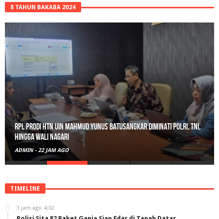
8 TAHUN BAKABA 2024
RPL Prodi HTN UIN Mahmud Yunus Batusangkar Diminati Polri, TNI,
hingga Wali Nagari
ADMIN
-
22 JAM AGO
TIMELINE
3 jam ago
4:02
Polisi Sita 82 Paket Ganja Siap Edar di Tanah Datar