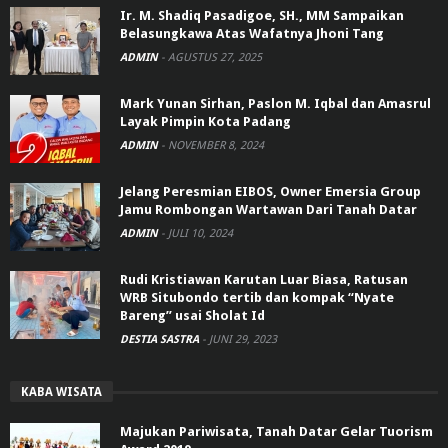
Ir. M. Shadiq Pasadigoe, SH., MM Sampaikan
Belasungkawa Atas Wafatnya Jhoni Tang
ADMIN
-
AGUSTUS 27, 2025
Mark Yunan Sirhan, Paslon M. Iqbal dan Amasrul
Layak Pimpin Kota Padang
ADMIN
-
NOVEMBER 8, 2024
Jelang Peresmian EIBOS, Owner Emersia Group
Jamu Rombongan Wartawan Dari Tanah Datar
ADMIN
-
JULI 10, 2024
Rudi Kristiawan Karutan Luar Biasa, Ratusan
WRB Situbondo tertib dan kompak “Nyate
Bareng” usai Sholat Id
DESTIA SASTRA
-
JUNI 29, 2023
KABA WISATA
Majukan Pariwisata, Tanah Datar Gelar Tuorism