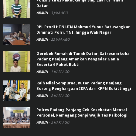
Polisi Sita 82 Paket Ganja Siap Edar di Tanah
Datar
ADMIN
-
3 JAM AGO
RPL Prodi HTN UIN Mahmud Yunus Batusangkar
Diminati Polri, TNI, hingga Wali Nagari
ADMIN
-
22 JAM AGO
Gerebek Rumah di Tanah Datar, Satresnarkoba
Padang Panjang Amankan Pengedar Ganja
Beserta 6 Paket Bukti
ADMIN
-
1 HARI AGO
Raih Nilai Sempurna, Rutan Padang Panjang
Borong Penghargaan IKPA dari KPPN Bukittinggi
ADMIN
-
2 HARI AGO
Polres Padang Panjang Cek Kesehatan Mental
Personel, Pemegang Senpi Wajib Tes Psikologi
ADMIN
-
2 HARI AGO