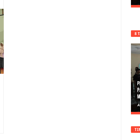
8 
P
P
M
A
TI