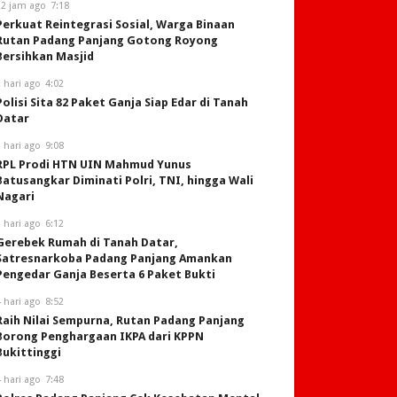
22 jam ago
7:18
Perkuat Reintegrasi Sosial, Warga Binaan
Rutan Padang Panjang Gotong Royong
Bersihkan Masjid
 hari ago
4:02
Polisi Sita 82 Paket Ganja Siap Edar di Tanah
Datar
 hari ago
9:08
RPL Prodi HTN UIN Mahmud Yunus
Batusangkar Diminati Polri, TNI, hingga Wali
Nagari
 hari ago
6:12
Gerebek Rumah di Tanah Datar,
Satresnarkoba Padang Panjang Amankan
Pengedar Ganja Beserta 6 Paket Bukti
 hari ago
8:52
Raih Nilai Sempurna, Rutan Padang Panjang
Borong Penghargaan IKPA dari KPPN
Bukittinggi
 hari ago
7:48