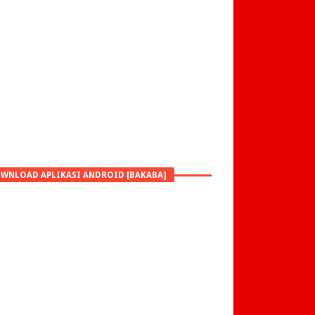
WNLOAD APLIKASI ANDROID [BAKABA]