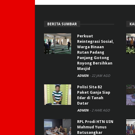
BERITA SUMBAR
KA
Perkuat
Reintegrasi Sosial,
Warga Binaan
Rutan Padang
Panjang Gotong
Royong Bersihkan
Masjid
ADMIN
-
22 JAM AGO
Polisi Sita 82
Paket Ganja Siap
Edar di Tanah
Datar
ADMIN
-
2 HARI AGO
RPL Prodi HTN UIN
Mahmud Yunus
Batusangkar