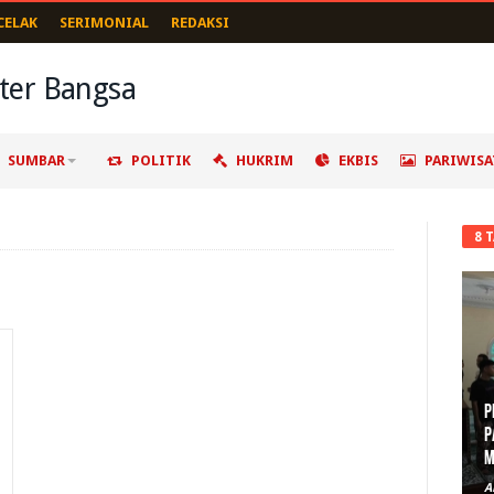
CELAK
SERIMONIAL
REDAKSI
SUMBAR
POLITIK
HUKRIM
EKBIS
PARIWISA
8 
P
P
M
A