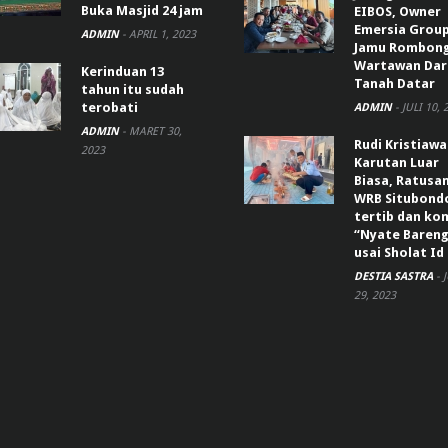
Buka Masjid 24 jam
EIBOS, Owner
Emersia Grou
ADMIN
-
APRIL 1, 2023
Jamu Rombon
Wartawan Dar
Kerinduan 13
Tanah Datar
tahun itu sudah
terobati
ADMIN
-
JULI 10, 
ADMIN
-
MARET 30,
Rudi Kristiaw
2023
Karutan Luar
Biasa, Ratusa
WRB Situbond
tertib dan k
“Nyate Bareng
usai Sholat Id
DESTIA SASTRA
-
29, 2023