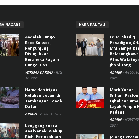
BA NAGARI
KABA RANTAU
Andaleh Bungo
Ir. M. Shadiq
Expo Sukses,
Pasadigoe, SH.
Pengunjung
MM Sampaika
Disuguhkan
Belasungkawa
Beraneka Ragam
Atas Wafatny
Bunga Hias
Jhoni Tang
WIRMAS DARWIS
-
JULI
ADMIN
-
AGUSTUS
16, 2023
2025
Hama dan irigasi
Mark Yunan
keluhan petani di
Sirhan, Paslon
Tambangan Tanah
Iqbal dan Ama
Datar
Layak Pimpin 
Padang
ADMIN
-
APRIL 3, 2023
ADMIN
-
NOVEMBE
Lenggang suara
2024
anak-anak, Wabup
Richi Perintahkan
Jelang Peresm