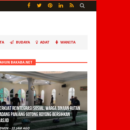
TA
BUDAYA
ADAT
WANITA
TAHUN BAKABA.NET
erkuat Reintegrasi Sosial, Warga Binaan Rutan
adang Panjang Gotong Royong Bersihkan
asjid
DMIN
-
22 JAM AGO