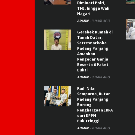
Diminati Polri,
TNI, hingga Wali
Nagari
ADMIN
-
3 HARI AGO
Gerebek Rumah di
Tanah Datar,
Satresnarkoba
Padang Panjang
Amankan
Pengedar Ganja
Beserta 6 Paket
Bukti
ADMIN
-
3 HARI AGO
Raih Nilai
Sempurna, Rutan
Padang Panjang
Borong
Penghargaan IKPA
dari KPPN
Bukittinggi
ADMIN
-
4 HARI AGO