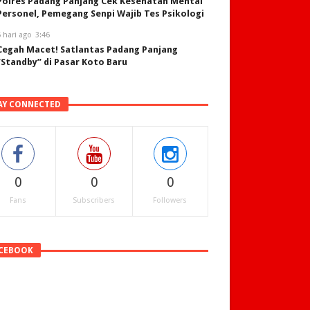
Polres Padang Panjang Cek Kesehatan Mental
Personel, Pemegang Senpi Wajib Tes Psikologi
 hari ago
3:46
Cegah Macet! Satlantas Padang Panjang
“Standby” di Pasar Koto Baru
AY CONNECTED
0
0
0
Fans
Subscribers
Followers
CEBOOK