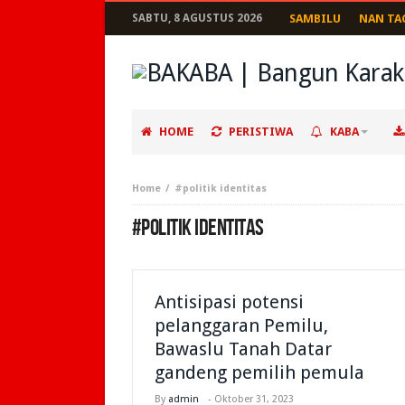
SABTU, 8 AGUSTUS 2026
SAMBILU
NAN TA
HOME
PERISTIWA
KABA
Home
#politik identitas
#POLITIK IDENTITAS
Antisipasi potensi
pelanggaran Pemilu,
Bawaslu Tanah Datar
gandeng pemilih pemula
By
admin
-
Oktober 31, 2023