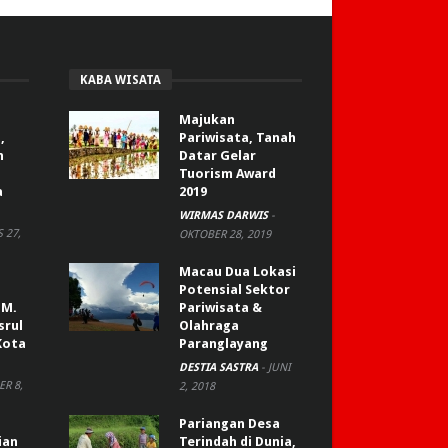
KABA WISATA
Majukan
,
Pariwisata, Tanah
n
Datar Gelar
Tuorism Award
a
2019
WIRMAS DARWIS
-
 27,
OKTOBER 28, 2019
Macau Dua Lokasi
Potensial Sektor
 M.
Pariwisata &
srul
Olahraga
Kota
Paranglayang
DESTIA SASTRA
-
JUNI
R 8,
2, 2018
Pariangan Desa
ian
Terindah di Dunia,