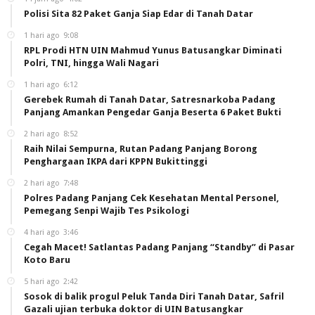
Polisi Sita 82 Paket Ganja Siap Edar di Tanah Datar
1 hari ago
9:08
RPL Prodi HTN UIN Mahmud Yunus Batusangkar Diminati
Polri, TNI, hingga Wali Nagari
1 hari ago
6:12
Gerebek Rumah di Tanah Datar, Satresnarkoba Padang
Panjang Amankan Pengedar Ganja Beserta 6 Paket Bukti
2 hari ago
8:52
Raih Nilai Sempurna, Rutan Padang Panjang Borong
Penghargaan IKPA dari KPPN Bukittinggi
2 hari ago
7:48
Polres Padang Panjang Cek Kesehatan Mental Personel,
Pemegang Senpi Wajib Tes Psikologi
4 hari ago
3:46
Cegah Macet! Satlantas Padang Panjang “Standby” di Pasar
Koto Baru
5 hari ago
2:42
Sosok di balik progul Peluk Tanda Diri Tanah Datar, Safril
Gazali ujian terbuka doktor di UIN Batusangkar