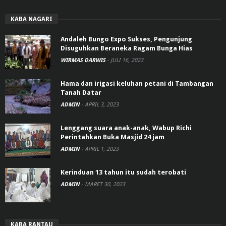
KABA NAGARI
Andaleh Bungo Expo Sukses, Pengunjung
Disuguhkan Beraneka Ragam Bunga Hias
WIRMAS DARWIS
-
JULI 16, 2023
Hama dan irigasi keluhan petani di Tambangan
Tanah Datar
ADMIN
-
APRIL 3, 2023
Lenggang suara anak-anak, Wabup Richi
Perintahkan Buka Masjid 24 jam
ADMIN
-
APRIL 1, 2023
Kerinduan 13 tahun itu sudah terobati
ADMIN
-
MARET 30, 2023
KABA RANTAU