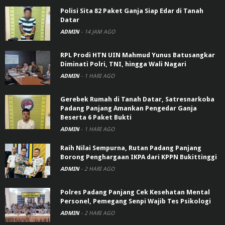
Polisi Sita 82 Paket Ganja Siap Edar di Tanah
Datar
ADMIN
-
14 JAM AGO
RPL Prodi HTN UIN Mahmud Yunus Batusangkar
Diminati Polri, TNI, hingga Wali Nagari
ADMIN
-
1 HARI AGO
Gerebek Rumah di Tanah Datar, Satresnarkoba
Padang Panjang Amankan Pengedar Ganja
Beserta 6 Paket Bukti
ADMIN
-
1 HARI AGO
Raih Nilai Sempurna, Rutan Padang Panjang
Borong Penghargaan IKPA dari KPPN Bukittinggi
ADMIN
-
2 HARI AGO
Polres Padang Panjang Cek Kesehatan Mental
Personel, Pemegang Senpi Wajib Tes Psikologi
ADMIN
-
2 HARI AGO