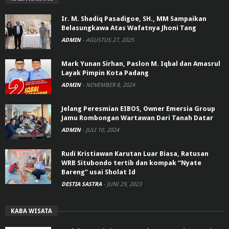
Ir. M. Shadiq Pasadigoe, SH., MM Sampaikan
Belasungkawa Atas Wafatnya Jhoni Tang
ADMIN
-
AGUSTUS 27, 2025
Mark Yunan Sirhan, Paslon M. Iqbal dan Amasrul
Layak Pimpin Kota Padang
ADMIN
-
NOVEMBER 8, 2024
Jelang Peresmian EIBOS, Owner Emersia Group
Jamu Rombongan Wartawan Dari Tanah Datar
ADMIN
-
JULI 10, 2024
Rudi Kristiawan Karutan Luar Biasa, Ratusan
WRB Situbondo tertib dan kompak “Nyate
Bareng” usai Sholat Id
DESTIA SASTRA
-
JUNI 29, 2023
KABA WISATA