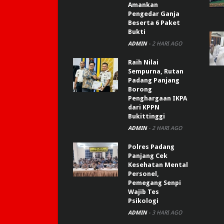
Amankan
Pengedar Ganja
Beserta 6 Paket
Bukti
ADMIN
-
2 HARI AGO
Raih Nilai
Sempurna, Rutan
Padang Panjang
Borong
Penghargaan IKPA
dari KPPN
Bukittinggi
ADMIN
-
2 HARI AGO
Polres Padang
Panjang Cek
Kesehatan Mental
Personel,
Pemegang Senpi
Wajib Tes
Psikologi
ADMIN
-
3 HARI AGO