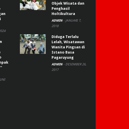
Objek Wisata dan
p
Penghasil
gan
Holtikultura
i
ADMIN
-
JANUARI 7,
2018
2024
Diduga Terlalu
an
Lelah, Wisatawan
Wanita Pingsan di
n
Istano Basa
o
Pagaruyung
ompak
ADMIN
-
DESEMBER 26,
”
2017
JUNI