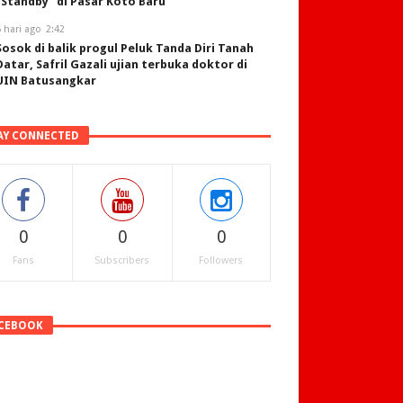
“Standby” di Pasar Koto Baru
 hari ago
2:42
Sosok di balik progul Peluk Tanda Diri Tanah
Datar, Safril Gazali ujian terbuka doktor di
UIN Batusangkar
AY CONNECTED
0
0
0
Fans
Subscribers
Followers
CEBOOK