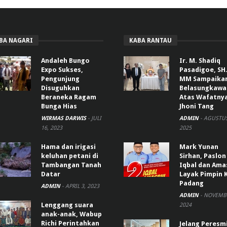
BA NAGARI
KABA RANTAU
Andaleh Bungo
Ir. M. Shadiq
Expo Sukses,
Pasadigoe, SH.
Pengunjung
MM Sampaika
Disuguhkan
Belasungkawa
Beraneka Ragam
Atas Wafatny
Bunga Hias
Jhoni Tang
WIRMAS DARWIS
-
JULI
ADMIN
-
AGUSTUS
16, 2023
2025
Hama dan irigasi
Mark Yunan
keluhan petani di
Sirhan, Paslon
Tambangan Tanah
Iqbal dan Ama
Datar
Layak Pimpin 
Padang
ADMIN
-
APRIL 3, 2023
ADMIN
-
NOVEMBE
Lenggang suara
2024
anak-anak, Wabup
Richi Perintahkan
Jelang Peresm