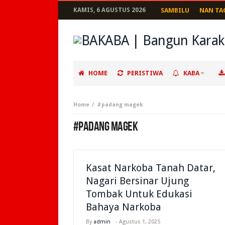
KAMIS, 6 AGUSTUS 2026
SAMBILU
NAN TA
HOME
PERISTIWA
KABA
Home
#padang magek
#PADANG MAGEK
Kasat Narkoba Tanah Datar,
Nagari Bersinar Ujung
Tombak Untuk Edukasi
Bahaya Narkoba
By
admin
-
Agustus 1, 2025