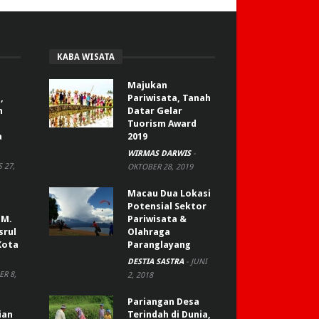
KABA WISATA
Majukan
,
Pariwisata, Tanah
n
Datar Gelar
Tuorism Award
a
2019
WIRMAS DARWIS
-
 27,
OKTOBER 28, 2019
Macau Dua Lokasi
Potensial Sektor
 M.
Pariwisata &
srul
Olahraga
Kota
Paranglayang
DESTIA SASTRA
-
JUNI
R 8,
2, 2018
Pariangan Desa
ian
Terindah di Dunia,