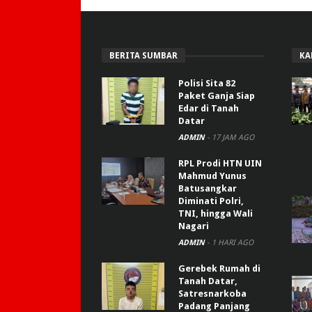
BERITA SUMBAR
KA
Polisi Sita 82
Paket Ganja Siap
Edar di Tanah
Datar
ADMIN
-
17 JAM AGO
RPL Prodi HTN UIN
Mahmud Yunus
Batusangkar
Diminati Polri,
TNI, hingga Wali
Nagari
ADMIN
-
1 HARI AGO
Gerebek Rumah di
Tanah Datar,
Satresnarkoba
Padang Panjang