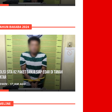
TAHUN BAKABA 2024
olisi Sita 82 Paket Ganja Siap Edar di Tanah
atar
DMIN
-
17 JAM AGO
MELINE