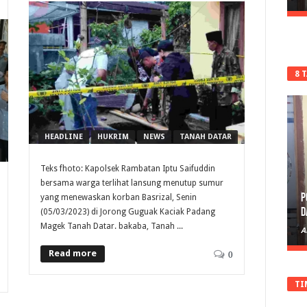
8 
HEADLINE
HUKRIM
NEWS
TANAH DATAR
Teks fhoto: Kapolsek Rambatan Iptu Saifuddin
bersama warga terlihat lansung menutup sumur
P
yang menewaskan korban Basrizal, Senin
D
(05/03/2023) di Jorong Guguak Kaciak Padang
Magek Tanah Datar. bakaba, Tanah ...
A
Read more
0
TI