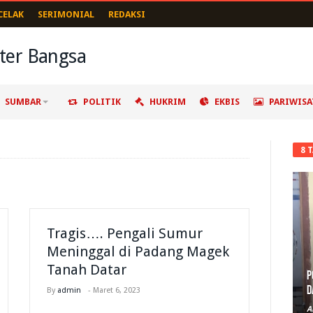
CELAK
SERIMONIAL
REDAKSI
SUMBAR
POLITIK
HUKRIM
EKBIS
PARIWISA
8 
Tragis…. Pengali Sumur
Meninggal di Padang Magek
Tanah Datar
P
D
By
admin
-
Maret 6, 2023
A