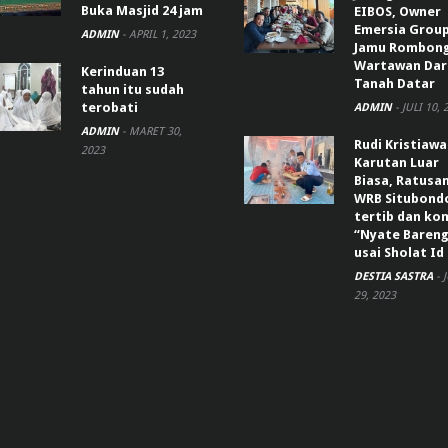
Buka Masjid 24 jam
EIBOS, Owner
Emersia Grou
ADMIN
-
APRIL 1, 2023
Jamu Rombon
Wartawan Dar
Kerinduan 13
Tanah Datar
tahun itu sudah
terobati
ADMIN
-
JULI 10, 
ADMIN
-
MARET 30,
Rudi Kristiaw
2023
Karutan Luar
Biasa, Ratusa
WRB Situbond
tertib dan k
“Nyate Bareng
usai Sholat Id
DESTIA SASTRA
-
29, 2023