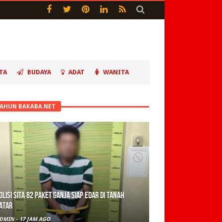
TA
BUDAYA
ADAT
WANITA
TAHUN BAKABA.NET
olisi Sita 82 Paket Ganja Siap Edar di Tanah
atar
DMIN
-
17 JAM AGO