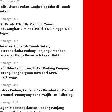
17 jam ago
4:02
Polisi Sita 82 Paket Ganja Siap Edar di Tanah
Datar
 hari ago
9:08
RPL Prodi HTN UIN Mahmud Yunus
Batusangkar Diminati Polri, TNI, hingga Wali
Nagari
 hari ago
6:12
Gerebek Rumah di Tanah Datar,
Satresnarkoba Padang Panjang Amankan
Pengedar Ganja Beserta 6 Paket Bukti
 hari ago
8:52
Raih Nilai Sempurna, Rutan Padang Panjang
Borong Penghargaan IKPA dari KPPN
Bukittinggi
 hari ago
7:48
Polres Padang Panjang Cek Kesehatan Mental
Personel, Pemegang Senpi Wajib Tes Psikologi
 hari ago
3:46
Cegah Macet! Satlantas Padang Panjang