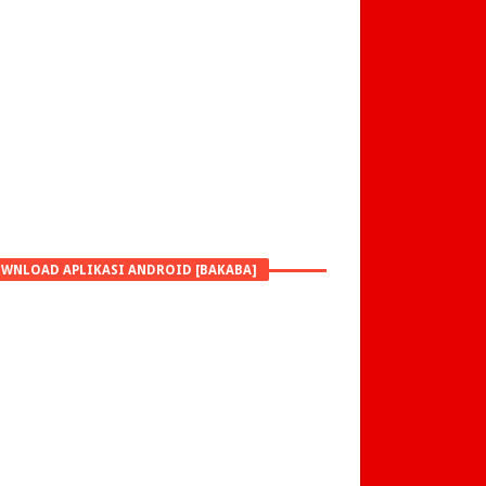
WNLOAD APLIKASI ANDROID [BAKABA]