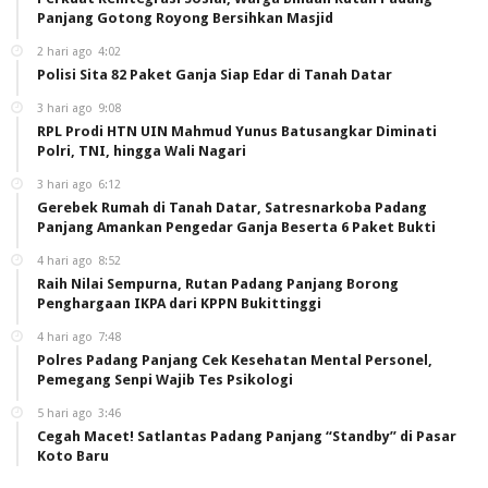
Panjang Gotong Royong Bersihkan Masjid
2 hari ago
4:02
Polisi Sita 82 Paket Ganja Siap Edar di Tanah Datar
3 hari ago
9:08
RPL Prodi HTN UIN Mahmud Yunus Batusangkar Diminati
Polri, TNI, hingga Wali Nagari
3 hari ago
6:12
Gerebek Rumah di Tanah Datar, Satresnarkoba Padang
Panjang Amankan Pengedar Ganja Beserta 6 Paket Bukti
4 hari ago
8:52
Raih Nilai Sempurna, Rutan Padang Panjang Borong
Penghargaan IKPA dari KPPN Bukittinggi
4 hari ago
7:48
Polres Padang Panjang Cek Kesehatan Mental Personel,
Pemegang Senpi Wajib Tes Psikologi
5 hari ago
3:46
Cegah Macet! Satlantas Padang Panjang “Standby” di Pasar
Koto Baru