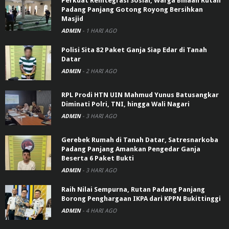
Perkuat Reintegrasi Sosial, Warga Binaan Rutan
Padang Panjang Gotong Royong Bersihkan
Masjid
ADMIN
-
1 HARI AGO
Polisi Sita 82 Paket Ganja Siap Edar di Tanah
Datar
ADMIN
-
2 HARI AGO
RPL Prodi HTN UIN Mahmud Yunus Batusangkar
Diminati Polri, TNI, hingga Wali Nagari
ADMIN
-
3 HARI AGO
Gerebek Rumah di Tanah Datar, Satresnarkoba
Padang Panjang Amankan Pengedar Ganja
Beserta 6 Paket Bukti
ADMIN
-
3 HARI AGO
Raih Nilai Sempurna, Rutan Padang Panjang
Borong Penghargaan IKPA dari KPPN Bukittinggi
ADMIN
-
4 HARI AGO