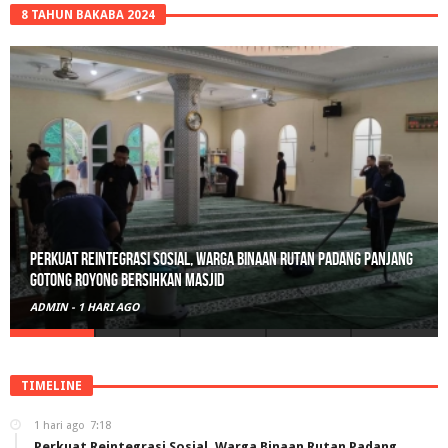
8 TAHUN BAKABA 2024
Polisi Sita 82 Paket Ganja Siap Edar di Tanah Datar
ADMIN
-
2 HARI AGO
TIMELINE
1 hari ago
7:18
Perkuat Reintegrasi Sosial, Warga Binaan Rutan Padang