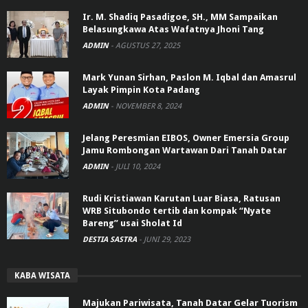
Ir. M. Shadiq Pasadigoe, SH., MM Sampaikan
Belasungkawa Atas Wafatnya Jhoni Tang
ADMIN
-
AGUSTUS 27, 2025
Mark Yunan Sirhan, Paslon M. Iqbal dan Amasrul
Layak Pimpin Kota Padang
ADMIN
-
NOVEMBER 8, 2024
Jelang Peresmian EIBOS, Owner Emersia Group
Jamu Rombongan Wartawan Dari Tanah Datar
ADMIN
-
JULI 10, 2024
Rudi Kristiawan Karutan Luar Biasa, Ratusan
WRB Situbondo tertib dan kompak “Nyate
Bareng” usai Sholat Id
DESTIA SASTRA
-
JUNI 29, 2023
KABA WISATA
Majukan Pariwisata, Tanah Datar Gelar Tuorism