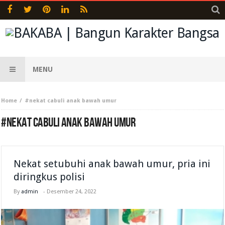
MENU
Home
#nekat cabuli anak bawah umur
#NEKAT CABULI ANAK BAWAH UMUR
Nekat setubuhi anak bawah umur, pria ini
diringkus polisi
By
admin
-
Desember 24, 2022