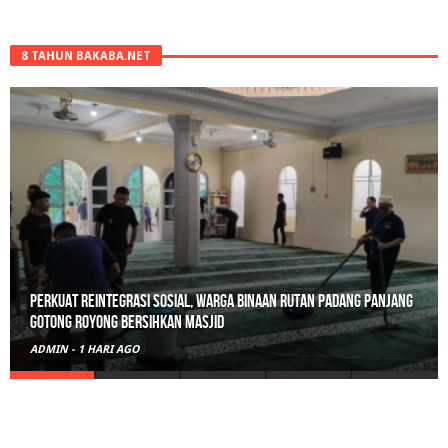
8 TAHUN BAKABA.NET
Polisi Sita 82 Paket Ganja Siap Edar di Tanah Datar
ADMIN
-
2 HARI AGO