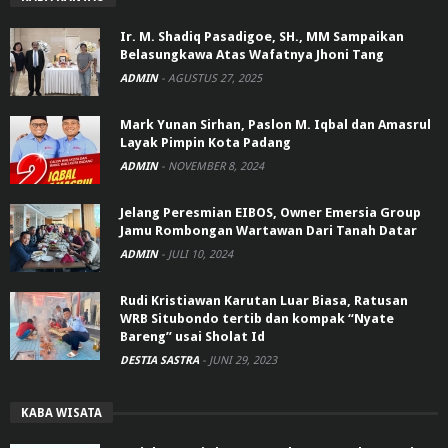
Ir. M. Shadiq Pasadigoe, SH., MM Sampaikan
Belasungkawa Atas Wafatnya Jhoni Tang
ADMIN
-
AGUSTUS 27, 2025
Mark Yunan Sirhan, Paslon M. Iqbal dan Amasrul
Layak Pimpin Kota Padang
ADMIN
-
NOVEMBER 8, 2024
Jelang Peresmian EIBOS, Owner Emersia Group
Jamu Rombongan Wartawan Dari Tanah Datar
ADMIN
-
JULI 10, 2024
Rudi Kristiawan Karutan Luar Biasa, Ratusan
WRB Situbondo tertib dan kompak “Nyate
Bareng” usai Sholat Id
DESTIA SASTRA
-
JUNI 29, 2023
KABA WISATA