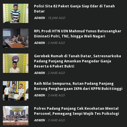
Polisi Sita 82 Paket Ganja Siap Edar di Tanah
Datar
ADMIN
-
18 JAM AGO
RPL Prodi HTN UIN Mahmud Yunus Batusangkar
Diminati Polri, TNI, hingga Wali Nagari
ADMIN
-
2 HARI AGO
Gerebek Rumah di Tanah Datar, Satresnarkoba
Padang Panjang Amankan Pengedar Ganja
Beserta 6 Paket Bukti
ADMIN
-
2 HARI AGO
Raih Nilai Sempurna, Rutan Padang Panjang
Borong Penghargaan IKPA dari KPPN Bukittinggi
ADMIN
-
3 HARI AGO
Polres Padang Panjang Cek Kesehatan Mental
Personel, Pemegang Senpi Wajib Tes Psikologi
ADMIN
-
3 HARI AGO