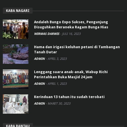
KABA NAGARI
Andaleh Bungo Expo Sukses, Pengunjung
Disuguhkan Beraneka Ragam Bunga Hias
WIRMAS DARWIS
-
JULI 16, 2023
Hama dan irigasi keluhan petani di Tambangan
Tanah Datar
ADMIN
-
APRIL 3, 2023
Lenggang suara anak-anak, Wabup Richi
Perintahkan Buka Masjid 24 jam
ADMIN
-
APRIL 1, 2023
Kerinduan 13 tahun itu sudah terobati
ADMIN
-
MARET 30, 2023
KABA RANTAU