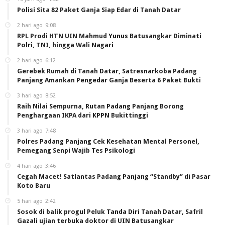
Polisi Sita 82 Paket Ganja Siap Edar di Tanah Datar
2 hari ago
9:08
RPL Prodi HTN UIN Mahmud Yunus Batusangkar Diminati
Polri, TNI, hingga Wali Nagari
2 hari ago
6:12
Gerebek Rumah di Tanah Datar, Satresnarkoba Padang
Panjang Amankan Pengedar Ganja Beserta 6 Paket Bukti
3 hari ago
8:52
Raih Nilai Sempurna, Rutan Padang Panjang Borong
Penghargaan IKPA dari KPPN Bukittinggi
3 hari ago
7:48
Polres Padang Panjang Cek Kesehatan Mental Personel,
Pemegang Senpi Wajib Tes Psikologi
4 hari ago
3:46
Cegah Macet! Satlantas Padang Panjang “Standby” di Pasar
Koto Baru
5 hari ago
2:42
Sosok di balik progul Peluk Tanda Diri Tanah Datar, Safril
Gazali ujian terbuka doktor di UIN Batusangkar