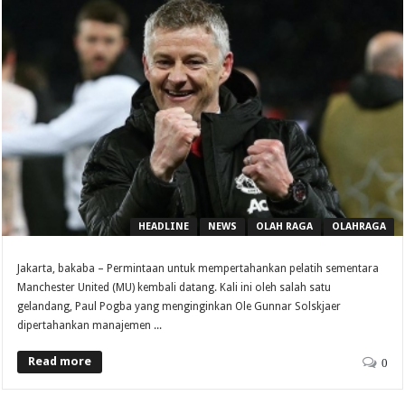
HEADLINE
NEWS
OLAH RAGA
OLAHRAGA
Jakarta, bakaba – Permintaan untuk mempertahankan pelatih sementara
Manchester United (MU) kembali datang. Kali ini oleh salah satu
gelandang, Paul Pogba yang menginginkan Ole Gunnar Solskjaer
dipertahankan manajemen ...
Read more
0