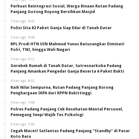
Perkuat Reintegrasi Sosial, Warga Binaan Rutan Padang
Panjang Gotong Royong Bersihkan Masjid
3 hari ago
4:02
Polisi Sita 82 Paket Ganja Siap Edar di Tanah Datar
3 hari ago
9:08
RPL Prodi HTN UIN Mahmud Yunus Batusangkar Diminati
Polri, TNI, hingga Wali Nagari
3 hari ago
6:12
Gerebek Rumah di Tanah Datar, Satresnarkoba Padang
Panjang Amankan Pengedar Ganja Beserta 6 Paket Bukti
4 hari ago
8:52
Raih Nilai Sempurna, Rutan Padang Panjang Borong
Penghargaan IKPA dari KPPN Bukittinggi
4 hari ago
7:48
Polres Padang Panjang Cek Kesehatan Mental Personel,
Pemegang Senpi Wajib Tes Psikologi
6 hari ago
3:46
Cegah Macet! Satlantas Padang Panjang “Standby” di Pasar
Koto Baru