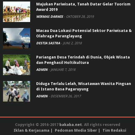
Majukan Pariwisata, Tanah Datar Gelar Tuorism
Award 2019
WIRMAS DARWIS
-
OKTOBER 28, 2019
Macau Dua Lokasi Potensial Sektor Pariwisata &
Olahraga Paranglayang
DESTIA SASTRA
-
JUNI 2, 2018
Pariangan Desa Terindah di Dunia, Objek Wisata
dan Penghasil Holtikultura
ADMIN
-
JANUARI 7, 2018
Diduga Terlalu Lelah, Wisatawan Wanita Pingsan
di Istano Basa Pagaruyung
ADMIN
-
DESEMBER 26, 2017
Copyright © 2016-2017
bakaba.net
. All rights reserved
Iklan & Kerjasama
Pedoman Media Siber
Tim Redaksi