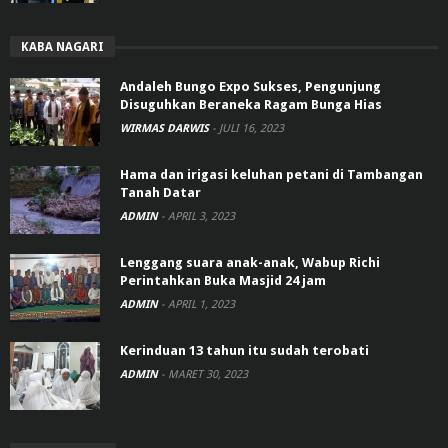
KABA NAGARI
Andaleh Bungo Expo Sukses, Pengunjung
Disuguhkan Beraneka Ragam Bunga Hias
WIRMAS DARWIS
-
JULI 16, 2023
Hama dan irigasi keluhan petani di Tambangan
Tanah Datar
ADMIN
-
APRIL 3, 2023
Lenggang suara anak-anak, Wabup Richi
Perintahkan Buka Masjid 24 jam
ADMIN
-
APRIL 1, 2023
Kerinduan 13 tahun itu sudah terobati
ADMIN
-
MARET 30, 2023