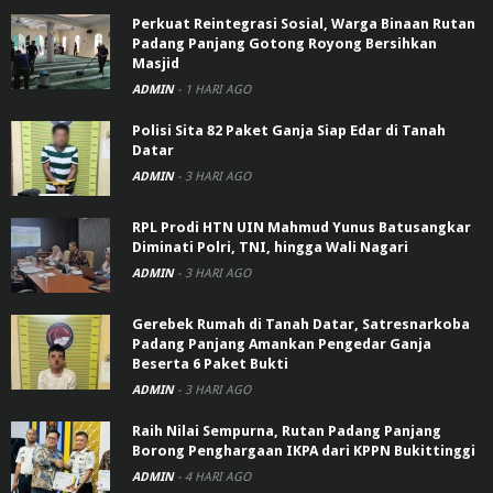
Perkuat Reintegrasi Sosial, Warga Binaan Rutan
Padang Panjang Gotong Royong Bersihkan
Masjid
ADMIN
-
1 HARI AGO
Polisi Sita 82 Paket Ganja Siap Edar di Tanah
Datar
ADMIN
-
3 HARI AGO
RPL Prodi HTN UIN Mahmud Yunus Batusangkar
Diminati Polri, TNI, hingga Wali Nagari
ADMIN
-
3 HARI AGO
Gerebek Rumah di Tanah Datar, Satresnarkoba
Padang Panjang Amankan Pengedar Ganja
Beserta 6 Paket Bukti
ADMIN
-
3 HARI AGO
Raih Nilai Sempurna, Rutan Padang Panjang
Borong Penghargaan IKPA dari KPPN Bukittinggi
ADMIN
-
4 HARI AGO