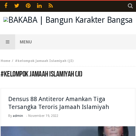
MENU
Home
#kelompok Jamaah Islamiyah (JI)
#KELOMPOK JAMAAH ISLAMIYAH (JI)
Densus 88 Antiteror Amankan Tiga
Tersangka Teroris Jamaah Islamiyah
By
admin
-
November 19, 2022