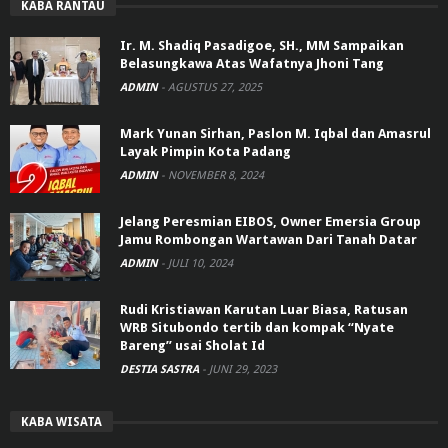
KABA RANTAU
Ir. M. Shadiq Pasadigoe, SH., MM Sampaikan
Belasungkawa Atas Wafatnya Jhoni Tang
ADMIN
-
AGUSTUS 27, 2025
Mark Yunan Sirhan, Paslon M. Iqbal dan Amasrul
Layak Pimpin Kota Padang
ADMIN
-
NOVEMBER 8, 2024
Jelang Peresmian EIBOS, Owner Emersia Group
Jamu Rombongan Wartawan Dari Tanah Datar
ADMIN
-
JULI 10, 2024
Rudi Kristiawan Karutan Luar Biasa, Ratusan
WRB Situbondo tertib dan kompak “Nyate
Bareng” usai Sholat Id
DESTIA SASTRA
-
JUNI 29, 2023
KABA WISATA