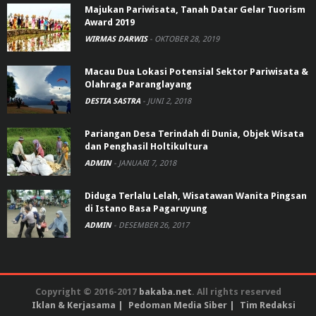
Majukan Pariwisata, Tanah Datar Gelar Tuorism
Award 2019
WIRMAS DARWIS
-
OKTOBER 28, 2019
Macau Dua Lokasi Potensial Sektor Pariwisata &
Olahraga Paranglayang
DESTIA SASTRA
-
JUNI 2, 2018
Pariangan Desa Terindah di Dunia, Objek Wisata
dan Penghasil Holtikultura
ADMIN
-
JANUARI 7, 2018
Diduga Terlalu Lelah, Wisatawan Wanita Pingsan
di Istano Basa Pagaruyung
ADMIN
-
DESEMBER 26, 2017
Copyright © 2016-2017
bakaba.net
. All rights reserved
Iklan & Kerjasama
Pedoman Media Siber
Tim Redaksi