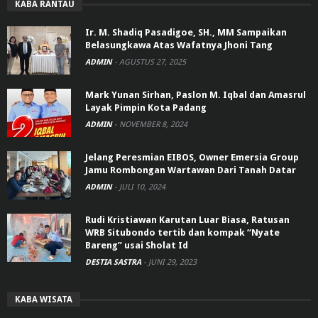
KABA RANTAU
Ir. M. Shadiq Pasadigoe, SH., MM Sampaikan
Belasungkawa Atas Wafatnya Jhoni Tang
ADMIN
-
AGUSTUS 27, 2025
Mark Yunan Sirhan, Paslon M. Iqbal dan Amasrul
Layak Pimpin Kota Padang
ADMIN
-
NOVEMBER 8, 2024
Jelang Peresmian EIBOS, Owner Emersia Group
Jamu Rombongan Wartawan Dari Tanah Datar
ADMIN
-
JULI 10, 2024
Rudi Kristiawan Karutan Luar Biasa, Ratusan
WRB Situbondo tertib dan kompak “Nyate
Bareng” usai Sholat Id
DESTIA SASTRA
-
JUNI 29, 2023
KABA WISATA