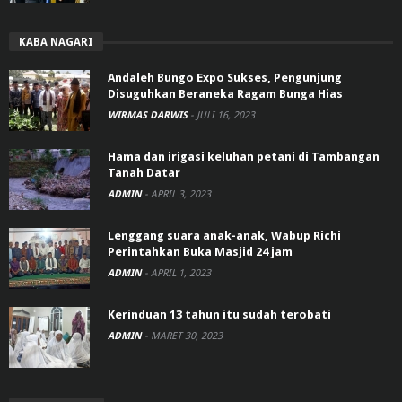
KABA NAGARI
Andaleh Bungo Expo Sukses, Pengunjung
Disuguhkan Beraneka Ragam Bunga Hias
WIRMAS DARWIS
-
JULI 16, 2023
Hama dan irigasi keluhan petani di Tambangan
Tanah Datar
ADMIN
-
APRIL 3, 2023
Lenggang suara anak-anak, Wabup Richi
Perintahkan Buka Masjid 24 jam
ADMIN
-
APRIL 1, 2023
Kerinduan 13 tahun itu sudah terobati
ADMIN
-
MARET 30, 2023