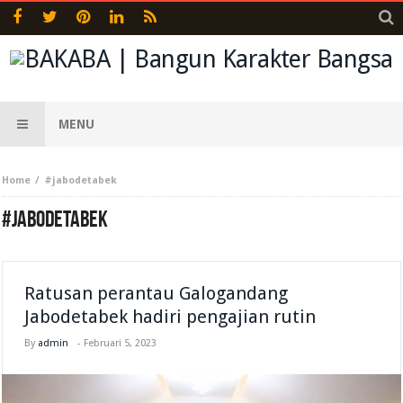
MENU
Home
#jabodetabek
#JABODETABEK
Ratusan perantau Galogandang
Jabodetabek hadiri pengajian rutin
By
admin
-
Februari 5, 2023