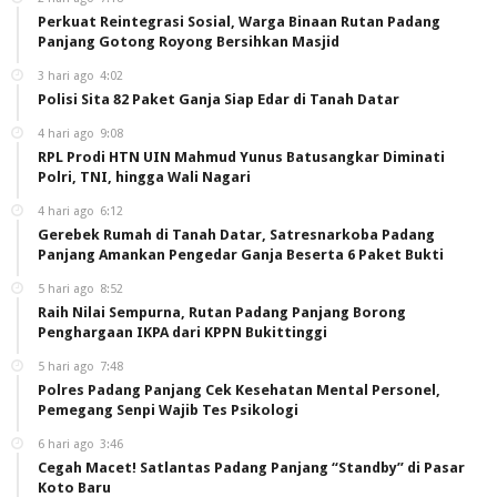
Perkuat Reintegrasi Sosial, Warga Binaan Rutan Padang
Panjang Gotong Royong Bersihkan Masjid
3 hari ago
4:02
Polisi Sita 82 Paket Ganja Siap Edar di Tanah Datar
4 hari ago
9:08
RPL Prodi HTN UIN Mahmud Yunus Batusangkar Diminati
Polri, TNI, hingga Wali Nagari
4 hari ago
6:12
Gerebek Rumah di Tanah Datar, Satresnarkoba Padang
Panjang Amankan Pengedar Ganja Beserta 6 Paket Bukti
5 hari ago
8:52
Raih Nilai Sempurna, Rutan Padang Panjang Borong
Penghargaan IKPA dari KPPN Bukittinggi
5 hari ago
7:48
Polres Padang Panjang Cek Kesehatan Mental Personel,
Pemegang Senpi Wajib Tes Psikologi
6 hari ago
3:46
Cegah Macet! Satlantas Padang Panjang “Standby” di Pasar
Koto Baru