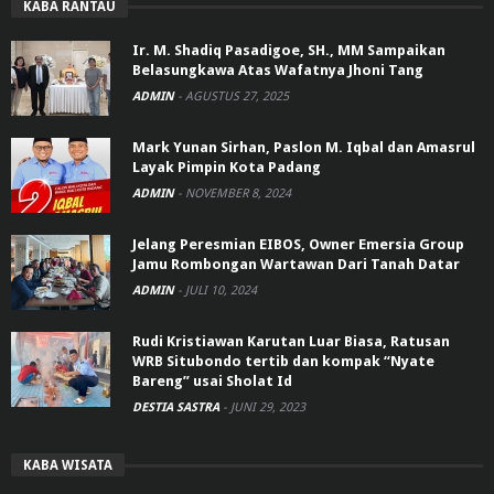
KABA RANTAU
Ir. M. Shadiq Pasadigoe, SH., MM Sampaikan
Belasungkawa Atas Wafatnya Jhoni Tang
ADMIN
-
AGUSTUS 27, 2025
Mark Yunan Sirhan, Paslon M. Iqbal dan Amasrul
Layak Pimpin Kota Padang
ADMIN
-
NOVEMBER 8, 2024
Jelang Peresmian EIBOS, Owner Emersia Group
Jamu Rombongan Wartawan Dari Tanah Datar
ADMIN
-
JULI 10, 2024
Rudi Kristiawan Karutan Luar Biasa, Ratusan
WRB Situbondo tertib dan kompak “Nyate
Bareng” usai Sholat Id
DESTIA SASTRA
-
JUNI 29, 2023
KABA WISATA