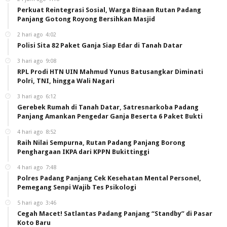
Perkuat Reintegrasi Sosial, Warga Binaan Rutan Padang
Panjang Gotong Royong Bersihkan Masjid
2 hari ago
4:02
Polisi Sita 82 Paket Ganja Siap Edar di Tanah Datar
3 hari ago
9:08
RPL Prodi HTN UIN Mahmud Yunus Batusangkar Diminati
Polri, TNI, hingga Wali Nagari
3 hari ago
6:12
Gerebek Rumah di Tanah Datar, Satresnarkoba Padang
Panjang Amankan Pengedar Ganja Beserta 6 Paket Bukti
4 hari ago
8:52
Raih Nilai Sempurna, Rutan Padang Panjang Borong
Penghargaan IKPA dari KPPN Bukittinggi
4 hari ago
7:48
Polres Padang Panjang Cek Kesehatan Mental Personel,
Pemegang Senpi Wajib Tes Psikologi
5 hari ago
3:46
Cegah Macet! Satlantas Padang Panjang “Standby” di Pasar
Koto Baru