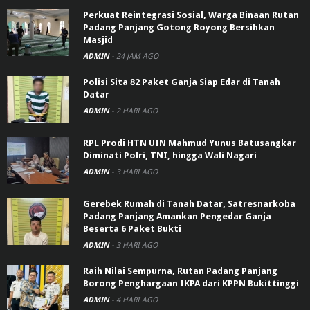
Perkuat Reintegrasi Sosial, Warga Binaan Rutan
Padang Panjang Gotong Royong Bersihkan
Masjid
ADMIN
-
24 JAM AGO
Polisi Sita 82 Paket Ganja Siap Edar di Tanah
Datar
ADMIN
-
2 HARI AGO
RPL Prodi HTN UIN Mahmud Yunus Batusangkar
Diminati Polri, TNI, hingga Wali Nagari
ADMIN
-
3 HARI AGO
Gerebek Rumah di Tanah Datar, Satresnarkoba
Padang Panjang Amankan Pengedar Ganja
Beserta 6 Paket Bukti
ADMIN
-
3 HARI AGO
Raih Nilai Sempurna, Rutan Padang Panjang
Borong Penghargaan IKPA dari KPPN Bukittinggi
ADMIN
-
4 HARI AGO