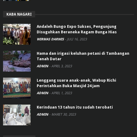
KABA NAGARI
Andaleh Bungo Expo Sukses, Pengunjung
Disuguhkan Beraneka Ragam Bunga Hias
WIRMAS DARWIS
-
JULI 16, 2023
Hama dan irigasi keluhan petani di Tambangan
Tanah Datar
ADMIN
-
APRIL 3, 2023
Lenggang suara anak-anak, Wabup Richi
Perintahkan Buka Masjid 24 jam
ADMIN
-
APRIL 1, 2023
Kerinduan 13 tahun itu sudah terobati
ADMIN
-
MARET 30, 2023