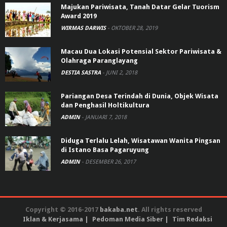
Majukan Pariwisata, Tanah Datar Gelar Tuorism
Award 2019
WIRMAS DARWIS
-
OKTOBER 28, 2019
Macau Dua Lokasi Potensial Sektor Pariwisata &
Olahraga Paranglayang
DESTIA SASTRA
-
JUNI 2, 2018
Pariangan Desa Terindah di Dunia, Objek Wisata
dan Penghasil Holtikultura
ADMIN
-
JANUARI 7, 2018
Diduga Terlalu Lelah, Wisatawan Wanita Pingsan
di Istano Basa Pagaruyung
ADMIN
-
DESEMBER 26, 2017
Copyright © 2016-2017
bakaba.net
. All rights reserved
Iklan & Kerjasama
Pedoman Media Siber
Tim Redaksi