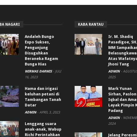
BA NAGARI
KABA RANTAU
Andaleh Bungo
Ir. M. Shadiq
Expo Sukses,
Pasadigoe, SH.
Pengunjung
MM Sampaika
Disuguhkan
Belasungkawa
Beraneka Ragam
Atas Wafatny
Bunga Hias
Jhoni Tang
WIRMAS DARWIS
-
JULI
ADMIN
-
AGUSTUS
16, 2023
2025
Hama dan irigasi
Mark Yunan
keluhan petani di
Sirhan, Paslon
Tambangan Tanah
Iqbal dan Ama
Datar
Layak Pimpin 
Padang
ADMIN
-
APRIL 3, 2023
ADMIN
-
NOVEMBE
Lenggang suara
2024
anak-anak, Wabup
Richi Perintahkan
Jelang Peresm