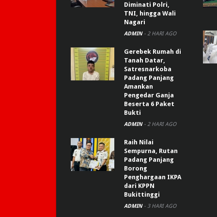
Diminati Polri,
TNI, hingga Wali
Nagari
ADMIN
-
2 HARI AGO
Gerebek Rumah di
Tanah Datar,
Satresnarkoba
Padang Panjang
Amankan
Pengedar Ganja
Beserta 6 Paket
Bukti
ADMIN
-
2 HARI AGO
Raih Nilai
Sempurna, Rutan
Padang Panjang
Borong
Penghargaan IKPA
dari KPPN
Bukittinggi
ADMIN
-
3 HARI AGO