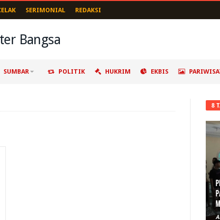
CELAK
SERIMONIAL
REDAKSI
SUMBAR
POLITIK
HUKRIM
EKBIS
PARIWISA
8 
P
P
M
A