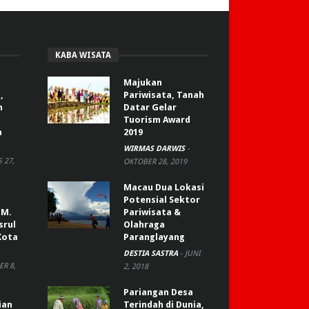
KABA WISATA
Majukan
,
Pariwisata, Tanah
n
Datar Gelar
Tuorism Award
a
2019
WIRMAS DARWIS
-
 27,
OKTOBER 28, 2019
Macau Dua Lokasi
Potensial Sektor
 M.
Pariwisata &
srul
Olahraga
Kota
Paranglayang
DESTIA SASTRA
-
JUNI
R 8,
2, 2018
Pariangan Desa
ian
Terindah di Dunia,