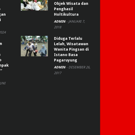
Objek Wisata dan
p
Penghasil
gan
Holtikultura
i
ADMIN
-
JANUARI 7,
2018
2024
Diduga Terlalu
an
Lelah, Wisatawan
Wanita Pingsan di
n
Istano Basa
o
Pagaruyung
ompak
ADMIN
-
DESEMBER 26,
”
2017
JUNI