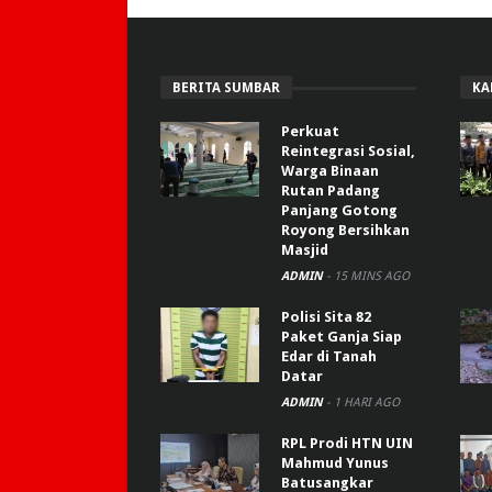
BERITA SUMBAR
KA
Perkuat
Reintegrasi Sosial,
Warga Binaan
Rutan Padang
Panjang Gotong
Royong Bersihkan
Masjid
ADMIN
-
15 MINS AGO
Polisi Sita 82
Paket Ganja Siap
Edar di Tanah
Datar
ADMIN
-
1 HARI AGO
RPL Prodi HTN UIN
Mahmud Yunus
Batusangkar