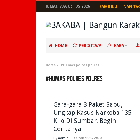
JUMAT, 7 AGUSTUS 2026
SAMBILU
NAN TA
HOME
PERISTIWA
KABA
Home
#Humas polres polres
#HUMAS POLRES POLRES
Gara-gara 3 Paket Sabu,
Ungkap Kasus Narkoba 135
Kilo Di Sumbar, Begini
Ceritanya
By
admin
-
Oktober 29, 2020