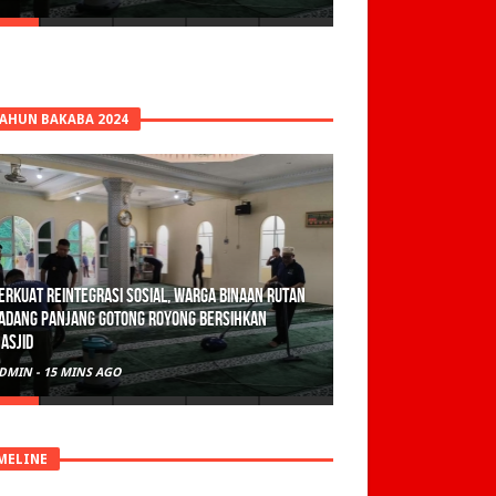
TAHUN BAKABA 2024
erkuat Reintegrasi Sosial, Warga Binaan Rutan
adang Panjang Gotong Royong Bersihkan
asjid
DMIN
-
15 MINS AGO
MELINE