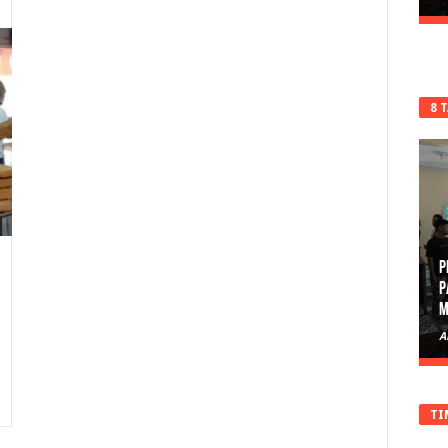
8 
P
P
M
A
TI