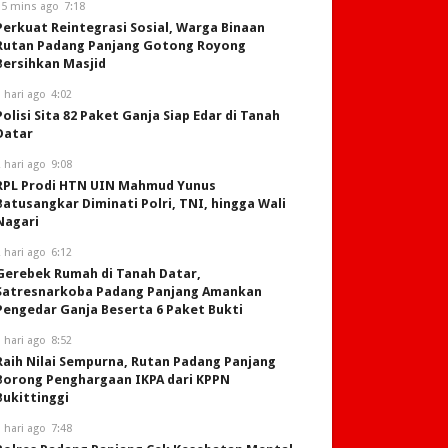
15 mins ago
7:18
Perkuat Reintegrasi Sosial, Warga Binaan
Rutan Padang Panjang Gotong Royong
Bersihkan Masjid
 hari ago
4:02
Polisi Sita 82 Paket Ganja Siap Edar di Tanah
Datar
 hari ago
9:08
RPL Prodi HTN UIN Mahmud Yunus
Batusangkar Diminati Polri, TNI, hingga Wali
Nagari
 hari ago
6:12
Gerebek Rumah di Tanah Datar,
Satresnarkoba Padang Panjang Amankan
Pengedar Ganja Beserta 6 Paket Bukti
 hari ago
8:52
Raih Nilai Sempurna, Rutan Padang Panjang
Borong Penghargaan IKPA dari KPPN
Bukittinggi
 hari ago
7:48