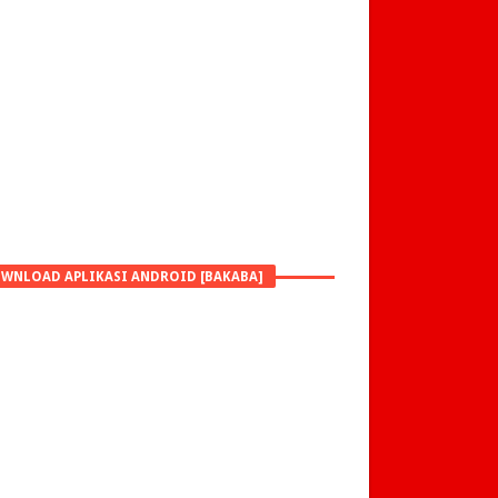
WNLOAD APLIKASI ANDROID [BAKABA]