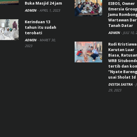
Buka Masjid 24 jam
EIBOS, Owner
Emersia Grou
ADMIN
-
APRIL 1, 2023
Jamu Rombon
Wartawan Dar
Kerinduan 13
Tanah Datar
tahun itu sudah
terobati
ADMIN
-
JULI 10, 
ADMIN
-
MARET 30,
Rudi Kristiaw
2023
Karutan Luar
Biasa, Ratusa
WRB Situbond
tertib dan k
“Nyate Bareng
usai Sholat Id
DESTIA SASTRA
-
29, 2023