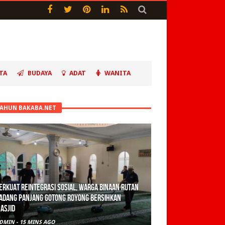
TA
BUDAYA
ADAT
WANITA
TAHUN BAKABA.NET
erkuat Reintegrasi Sosial, Warga Binaan Rutan
adang Panjang Gotong Royong Bersihkan
asjid
DMIN
-
15 MINS AGO