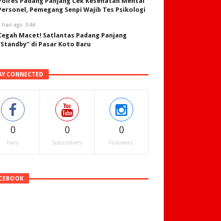
Polres Padang Panjang Cek Kesehatan Mental
Personel, Pemegang Senpi Wajib Tes Psikologi
 hari ago
3:46
Cegah Macet! Satlantas Padang Panjang
“Standby” di Pasar Koto Baru
AY CONNECTED
0
0
0
Fans
Subscribers
Followers
CEBOOK