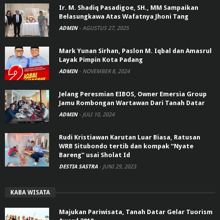
Ir. M. Shadiq Pasadigoe, SH., MM Sampaikan
Belasungkawa Atas Wafatnya Jhoni Tang
ADMIN
-
AGUSTUS 27, 2025
Mark Yunan Sirhan, Paslon M. Iqbal dan Amasrul
Layak Pimpin Kota Padang
ADMIN
-
NOVEMBER 8, 2024
Jelang Peresmian EIBOS, Owner Emersia Group
Jamu Rombongan Wartawan Dari Tanah Datar
ADMIN
-
JULI 10, 2024
Rudi Kristiawan Karutan Luar Biasa, Ratusan
WRB Situbondo tertib dan kompak “Nyate
Bareng” usai Sholat Id
DESTIA SASTRA
-
JUNI 29, 2023
KABA WISATA
Majukan Pariwisata, Tanah Datar Gelar Tuorism