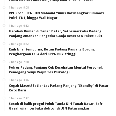
1 hari ago
9:08
RPL Prodi HTN UIN Mahmud Yunus Batusangkar Diminati
Polri, TNI, hingga Wali Nagari
1 hari ago
6:12
Gerebek Rumah di Tanah Datar, Satresnarkoba Padang
Panjang Amankan Pengedar Ganja Beserta 6 Paket Bukti
2 hari ago
8:52
Raih Nilai Sempurna, Rutan Padang Panjang Borong
Penghargaan IKPA dari KPPN Bukittinggi
2 hari ago
7:48
Polres Padang Panjang Cek Kesehatan Mental Personel,
Pemegang Senpi Wajib Tes Psikologi
3 hari ago
3:46
Cegah Macet! Satlantas Padang Panjang “Standby” di Pasar
Koto Baru
5 hari ago
2:42
Sosok di balik progul Peluk Tanda Diri Tanah Datar, Safril
Gazali ujian terbuka doktor di UIN Batusangkar