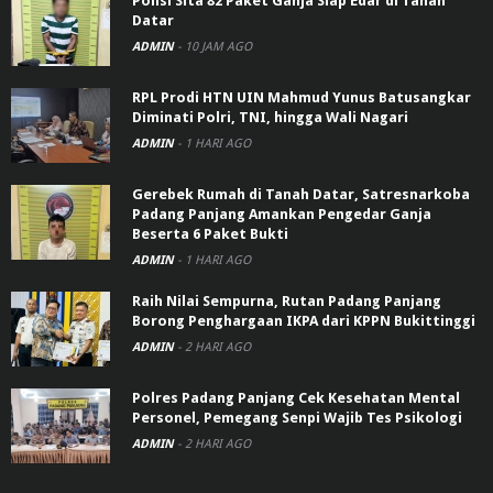
Polisi Sita 82 Paket Ganja Siap Edar di Tanah
Datar
ADMIN
-
10 JAM AGO
RPL Prodi HTN UIN Mahmud Yunus Batusangkar
Diminati Polri, TNI, hingga Wali Nagari
ADMIN
-
1 HARI AGO
Gerebek Rumah di Tanah Datar, Satresnarkoba
Padang Panjang Amankan Pengedar Ganja
Beserta 6 Paket Bukti
ADMIN
-
1 HARI AGO
Raih Nilai Sempurna, Rutan Padang Panjang
Borong Penghargaan IKPA dari KPPN Bukittinggi
ADMIN
-
2 HARI AGO
Polres Padang Panjang Cek Kesehatan Mental
Personel, Pemegang Senpi Wajib Tes Psikologi
ADMIN
-
2 HARI AGO