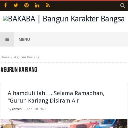
MENU
Home
#gurun Kariang
#GURUN KARIANG
Alhamdulillah…. Selama Ramadhan,
“Gurun Kariang Disiram Air
By
admin
-
April 10, 2022