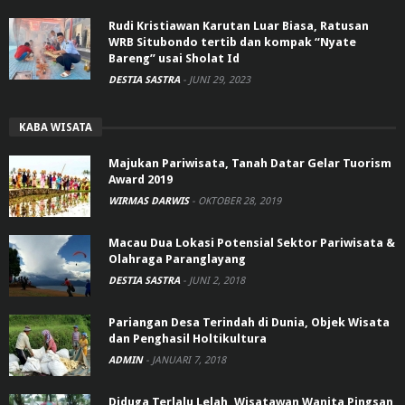
Rudi Kristiawan Karutan Luar Biasa, Ratusan
WRB Situbondo tertib dan kompak “Nyate
Bareng” usai Sholat Id
DESTIA SASTRA
-
JUNI 29, 2023
KABA WISATA
Majukan Pariwisata, Tanah Datar Gelar Tuorism
Award 2019
WIRMAS DARWIS
-
OKTOBER 28, 2019
Macau Dua Lokasi Potensial Sektor Pariwisata &
Olahraga Paranglayang
DESTIA SASTRA
-
JUNI 2, 2018
Pariangan Desa Terindah di Dunia, Objek Wisata
dan Penghasil Holtikultura
ADMIN
-
JANUARI 7, 2018
Diduga Terlalu Lelah, Wisatawan Wanita Pingsan