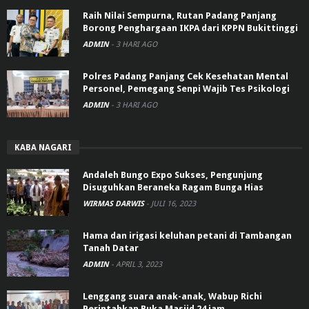
Raih Nilai Sempurna, Rutan Padang Panjang
Borong Penghargaan IKPA dari KPPN Bukittinggi
ADMIN
-
3 HARI AGO
Polres Padang Panjang Cek Kesehatan Mental
Personel, Pemegang Senpi Wajib Tes Psikologi
ADMIN
-
3 HARI AGO
KABA NAGARI
Andaleh Bungo Expo Sukses, Pengunjung
Disuguhkan Beraneka Ragam Bunga Hias
WIRMAS DARWIS
-
JULI 16, 2023
Hama dan irigasi keluhan petani di Tambangan
Tanah Datar
ADMIN
-
APRIL 3, 2023
Lenggang suara anak-anak, Wabup Richi
Perintahkan Buka Masjid 24 jam