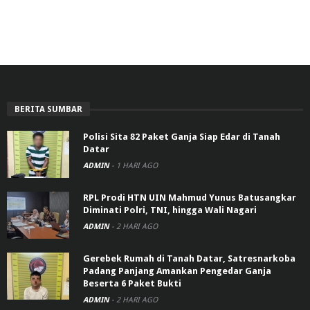
BERITA SUMBAR
Polisi Sita 82 Paket Ganja Siap Edar di Tanah
Datar
ADMIN
-
1 HARI AGO
RPL Prodi HTN UIN Mahmud Yunus Batusangkar
Diminati Polri, TNI, hingga Wali Nagari
ADMIN
-
2 HARI AGO
Gerebek Rumah di Tanah Datar, Satresnarkoba
Padang Panjang Amankan Pengedar Ganja
Beserta 6 Paket Bukti
ADMIN
-
2 HARI AGO