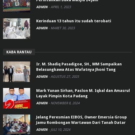
ADMIN
-
APRIL 1, 2023
Kerinduan 13 tahun itu sudah terobati
ADMIN
-
MARET 30, 2023
KABA RANTAU
Ir. M. Shadiq Pasadigoe, SH., MM Sampaikan
Belasungkawa Atas Wafatnya Jhoni Tang
ADMIN
-
AGUSTUS 27, 2025
Mark Yunan Sirhan, Paslon M. Iqbal dan Amasrul
Layak Pimpin Kota Padang
ADMIN
-
NOVEMBER 8, 2024
Jelang Peresmian EIBOS, Owner Emersia Group
Jamu Rombongan Wartawan Dari Tanah Datar
ADMIN
-
JULI 10, 2024