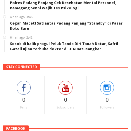
Polres Padang Panjang Cek Kesehatan Mental Personel,
Pemegang Senpi Wajib Tes Psikologi
4 hari ago
3:46
Cegah Macet! Satlantas Padang Panjang “Standby” di Pasar
Koto Baru
6 hari ago
2:42
Sosok di balik progul Peluk Tanda Diri Tanah Datar, Safril
Gazali ujian terbuka doktor di UIN Batusangkar
STAY CONNECTED
0
0
0
Fans
Subscribers
Followers
FACEBOOK