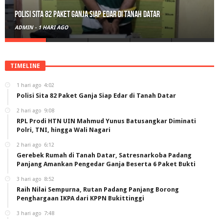
Polisi Sita 82 Paket Ganja Siap Edar di Tanah Datar
ADMIN
-
1 HARI AGO
TIMELINE
1 hari ago
4:02
Polisi Sita 82 Paket Ganja Siap Edar di Tanah Datar
2 hari ago
9:08
RPL Prodi HTN UIN Mahmud Yunus Batusangkar Diminati
Polri, TNI, hingga Wali Nagari
2 hari ago
6:12
Gerebek Rumah di Tanah Datar, Satresnarkoba Padang
Panjang Amankan Pengedar Ganja Beserta 6 Paket Bukti
3 hari ago
8:52
Raih Nilai Sempurna, Rutan Padang Panjang Borong
Penghargaan IKPA dari KPPN Bukittinggi
3 hari ago
7:48