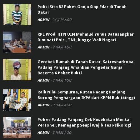
Polisi Sita 82 Paket Ganja Siap Edar di Tanah
Datar
ADMIN
-
24 JAM AGO
RPL Prodi HTN UIN Mahmud Yunus Batusangkar
Diminati Polri, TNI, hingga Wali Nagari
ADMIN
-
2 HARI AGO
Gerebek Rumah di Tanah Datar, Satresnarkoba
Padang Panjang Amankan Pengedar Ganja
Beserta 6 Paket Bukti
ADMIN
-
2 HARI AGO
Raih Nilai Sempurna, Rutan Padang Panjang
Borong Penghargaan IKPA dari KPPN Bukittinggi
ADMIN
-
3 HARI AGO
Polres Padang Panjang Cek Kesehatan Mental
Personel, Pemegang Senpi Wajib Tes Psikologi
ADMIN
-
3 HARI AGO