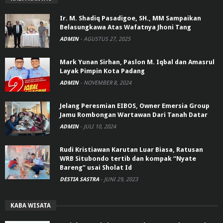
Ir. M. Shadiq Pasadigoe, SH., MM Sampaikan
Belasungkawa Atas Wafatnya Jhoni Tang
ADMIN
-
AGUSTUS 27, 2025
Mark Yunan Sirhan, Paslon M. Iqbal dan Amasrul
Layak Pimpin Kota Padang
ADMIN
-
NOVEMBER 8, 2024
Jelang Peresmian EIBOS, Owner Emersia Group
Jamu Rombongan Wartawan Dari Tanah Datar
ADMIN
-
JULI 10, 2024
Rudi Kristiawan Karutan Luar Biasa, Ratusan
WRB Situbondo tertib dan kompak “Nyate
Bareng” usai Sholat Id
DESTIA SASTRA
-
JUNI 29, 2023
KABA WISATA