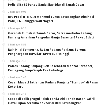
Polisi Sita 82 Paket Ganja Siap Edar di Tanah Datar
2 hari ago
9:08
RPL Prodi HTN UIN Mahmud Yunus Batusangkar Diminati
Polri, TNI, hingga Wali Nagari
2 hari ago
6:12
Gerebek Rumah di Tanah Datar, Satresnarkoba Padang
Panjang Amankan Pengedar Ganja Beserta 6 Paket Bukti
3 hari ago
8:52
Raih Nilai Sempurna, Rutan Padang Panjang Borong
Penghargaan IKPA dari KPPN Bukittinggi
3 hari ago
7:48
Polres Padang Panjang Cek Kesehatan Mental Personel,
Pemegang Senpi Wajib Tes Psikologi
4 hari ago
3:46
Cegah Macet! Satlantas Padang Panjang “Standby” di Pasar
Koto Baru
6 hari ago
2:42
Sosok di balik progul Peluk Tanda Diri Tanah Datar, Safril
Gazali ujian terbuka doktor di UIN Batusangkar