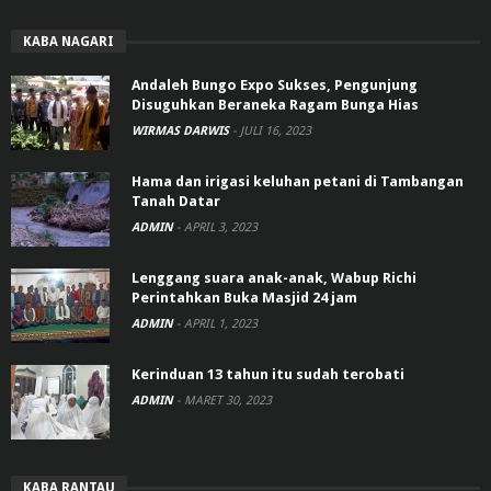
KABA NAGARI
Andaleh Bungo Expo Sukses, Pengunjung
Disuguhkan Beraneka Ragam Bunga Hias
WIRMAS DARWIS
-
JULI 16, 2023
Hama dan irigasi keluhan petani di Tambangan
Tanah Datar
ADMIN
-
APRIL 3, 2023
Lenggang suara anak-anak, Wabup Richi
Perintahkan Buka Masjid 24 jam
ADMIN
-
APRIL 1, 2023
Kerinduan 13 tahun itu sudah terobati
ADMIN
-
MARET 30, 2023
KABA RANTAU