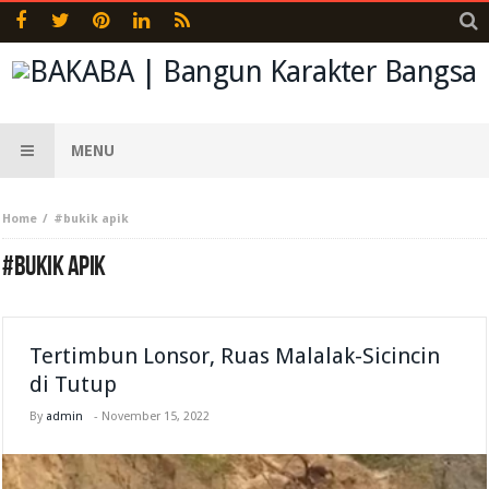
MENU
Home
#bukik apik
#BUKIK APIK
​​​​​​​Tertimbun Lonsor, Ruas Malalak-Sicincin
di Tutup
By
admin
-
November 15, 2022