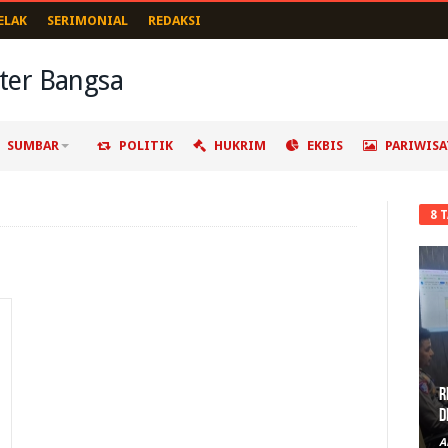
ELAK
SERIMONIAL
REDAKSI
SUMBAR
POLITIK
HUKRIM
EKBIS
PARIWISA
8 
R
D
A