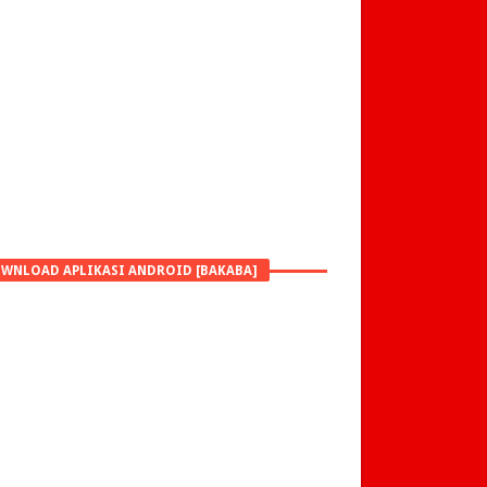
WNLOAD APLIKASI ANDROID [BAKABA]