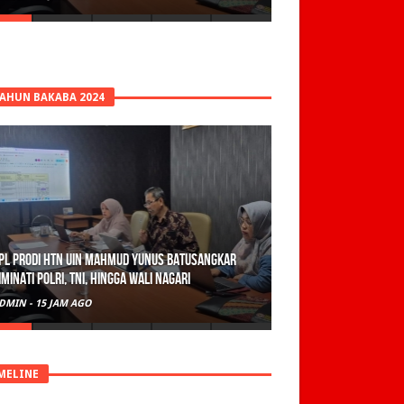
TAHUN BAKABA 2024
PL Prodi HTN UIN Mahmud Yunus Batusangkar
iminati Polri, TNI, hingga Wali Nagari
DMIN
-
15 JAM AGO
MELINE