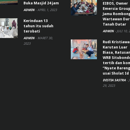
Buka Masjid 24 jam
EIBOS, Owner
Emersia Grou
ADMIN
-
APRIL 1, 2023
Jamu Rombon
Wartawan Dar
Kerinduan 13
Tanah Datar
tahun itu sudah
terobati
ADMIN
-
JULI 10, 
ADMIN
-
MARET 30,
Rudi Kristiaw
2023
Karutan Luar
Biasa, Ratusa
WRB Situbond
tertib dan k
“Nyate Bareng
usai Sholat Id
DESTIA SASTRA
-
29, 2023