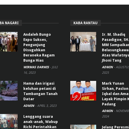
BA NAGARI
KABA RANTAU
Andaleh Bungo
Ir. M. Shadiq
Expo Sukses,
Pasadigoe, SH.
Pengunjung
MM Sampaika
Disuguhkan
Belasungkawa
Beraneka Ragam
Atas Wafatny
Bunga Hias
Jhoni Tang
WIRMAS DARWIS
-
JULI
ADMIN
-
AGUSTUS
16, 2023
2025
Hama dan irigasi
Mark Yunan
keluhan petani di
Sirhan, Paslon
Tambangan Tanah
Iqbal dan Ama
Datar
Layak Pimpin 
Padang
ADMIN
-
APRIL 3, 2023
ADMIN
-
NOVEMBE
Lenggang suara
2024
anak-anak, Wabup
Richi Perintahkan
Jelang Peresm