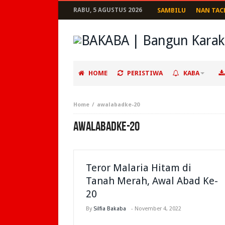
RABU, 5 AGUSTUS 2026
SAMBILU
NAN TAC
HOME
PERISTIWA
KABA
Home
awalabadke-20
AWALABADKE-20
Teror Malaria Hitam di
Tanah Merah, Awal Abad Ke-
20
By
Silfia Bakaba
-
November 4, 2022