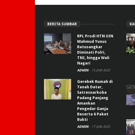
BERITA SUMBAR
KA
RPL Prodi HTN UIN
Mahmud Yunus
Batusangkar
Diminati Polri,
TNI, hingga Wali
Nagari
ADMIN
-
15 JAM AGO
Gerebek Rumah di
Tanah Datar,
Satresnarkoba
Padang Panjang
Amankan
Pengedar Ganja
Beserta 6 Paket
Bukti
ADMIN
-
17 JAM AGO