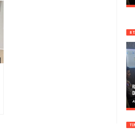
8 
R
D
A
TI