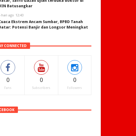
Datar, Safril Gazali ujian terbuka doktor di
UIN Batusangkar
 hari ago
12:43
Cuaca Ekstrem Ancam Sumbar, BPBD Tanah
Datar: Potensi Banjir dan Longsor Meningkat
AY CONNECTED
0
0
0
Fans
Subscribers
Followers
CEBOOK