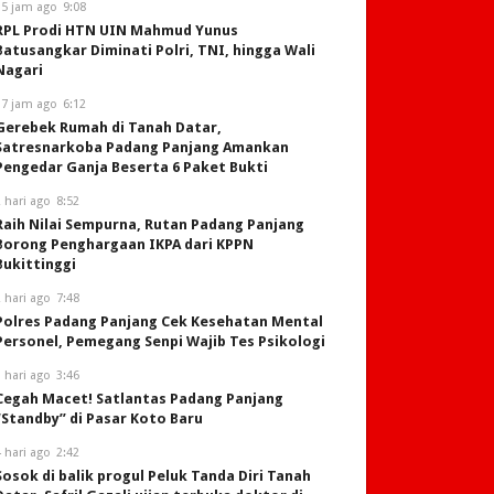
15 jam ago
9:08
RPL Prodi HTN UIN Mahmud Yunus
Batusangkar Diminati Polri, TNI, hingga Wali
Nagari
17 jam ago
6:12
Gerebek Rumah di Tanah Datar,
Satresnarkoba Padang Panjang Amankan
Pengedar Ganja Beserta 6 Paket Bukti
 hari ago
8:52
Raih Nilai Sempurna, Rutan Padang Panjang
Borong Penghargaan IKPA dari KPPN
Bukittinggi
 hari ago
7:48
Polres Padang Panjang Cek Kesehatan Mental
Personel, Pemegang Senpi Wajib Tes Psikologi
 hari ago
3:46
Cegah Macet! Satlantas Padang Panjang
“Standby” di Pasar Koto Baru
 hari ago
2:42
Sosok di balik progul Peluk Tanda Diri Tanah