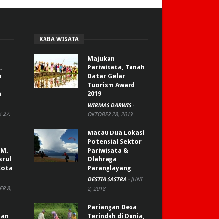
KABA WISATA
Majukan
,
Pariwisata, Tanah
n
Datar Gelar
Tuorism Award
a
2019
WIRMAS DARWIS
-
 27,
OKTOBER 28, 2019
Macau Dua Lokasi
Potensial Sektor
 M.
Pariwisata &
srul
Olahraga
Kota
Paranglayang
DESTIA SASTRA
-
JUNI
R 8,
2, 2018
Pariangan Desa
ian
Terindah di Dunia,