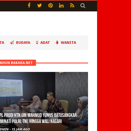
TA
BUDAYA
ADAT
WANITA
TAHUN BAKABA.NET
PL Prodi HTN UIN Mahmud Yunus Batusangkar
iminati Polri, TNI, hingga Wali Nagari
DMIN
-
15 JAM AGO