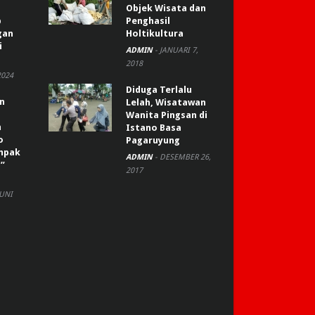
Objek Wisata dan
p
Penghasil
gan
Holtikultura
i
ADMIN
-
JANUARI 7,
2018
2024
Diduga Terlalu
an
Lelah, Wisatawan
Wanita Pingsan di
n
Istano Basa
o
Pagaruyung
ompak
ADMIN
-
DESEMBER 26,
”
2017
JUNI