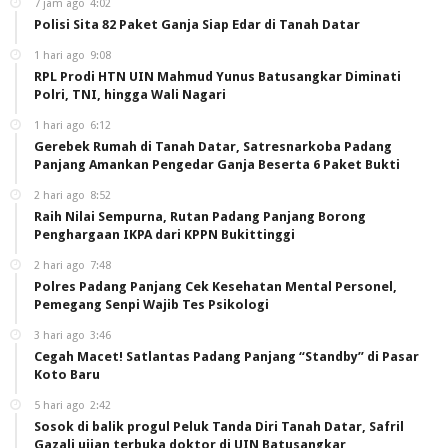
7 jam ago
4:02
Polisi Sita 82 Paket Ganja Siap Edar di Tanah Datar
1 hari ago
9:08
RPL Prodi HTN UIN Mahmud Yunus Batusangkar Diminati
Polri, TNI, hingga Wali Nagari
1 hari ago
6:12
Gerebek Rumah di Tanah Datar, Satresnarkoba Padang
Panjang Amankan Pengedar Ganja Beserta 6 Paket Bukti
2 hari ago
8:52
Raih Nilai Sempurna, Rutan Padang Panjang Borong
Penghargaan IKPA dari KPPN Bukittinggi
2 hari ago
7:48
Polres Padang Panjang Cek Kesehatan Mental Personel,
Pemegang Senpi Wajib Tes Psikologi
3 hari ago
3:46
Cegah Macet! Satlantas Padang Panjang “Standby” di Pasar
Koto Baru
5 hari ago
2:42
Sosok di balik progul Peluk Tanda Diri Tanah Datar, Safril
Gazali ujian terbuka doktor di UIN Batusangkar