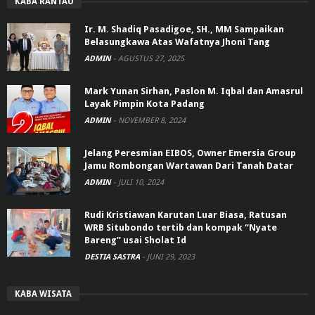
KABA RANTAU
Ir. M. Shadiq Pasadigoe, SH., MM Sampaikan
Belasungkawa Atas Wafatnya Jhoni Tang
ADMIN
-
AGUSTUS 27, 2025
Mark Yunan Sirhan, Paslon M. Iqbal dan Amasrul
Layak Pimpin Kota Padang
ADMIN
-
NOVEMBER 8, 2024
Jelang Peresmian EIBOS, Owner Emersia Group
Jamu Rombongan Wartawan Dari Tanah Datar
ADMIN
-
JULI 10, 2024
Rudi Kristiawan Karutan Luar Biasa, Ratusan
WRB Situbondo tertib dan kompak “Nyate
Bareng” usai Sholat Id
DESTIA SASTRA
-
JUNI 29, 2023
KABA WISATA