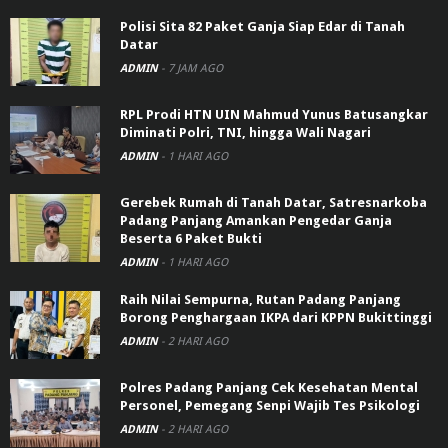
Polisi Sita 82 Paket Ganja Siap Edar di Tanah
Datar
ADMIN
-
7 JAM AGO
RPL Prodi HTN UIN Mahmud Yunus Batusangkar
Diminati Polri, TNI, hingga Wali Nagari
ADMIN
-
1 HARI AGO
Gerebek Rumah di Tanah Datar, Satresnarkoba
Padang Panjang Amankan Pengedar Ganja
Beserta 6 Paket Bukti
ADMIN
-
1 HARI AGO
Raih Nilai Sempurna, Rutan Padang Panjang
Borong Penghargaan IKPA dari KPPN Bukittinggi
ADMIN
-
2 HARI AGO
Polres Padang Panjang Cek Kesehatan Mental
Personel, Pemegang Senpi Wajib Tes Psikologi
ADMIN
-
2 HARI AGO