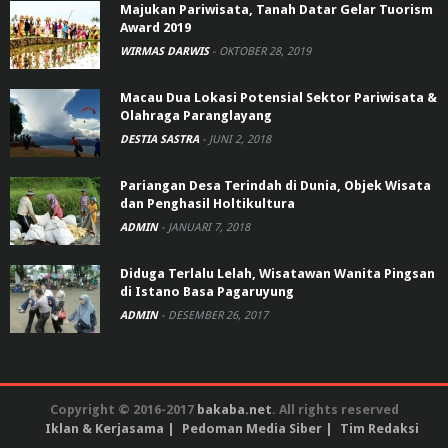
Majukan Pariwisata, Tanah Datar Gelar Tuorism
Award 2019
WIRMAS DARWIS
-
OKTOBER 28, 2019
Macau Dua Lokasi Potensial Sektor Pariwisata &
Olahraga Paranglayang
DESTIA SASTRA
-
JUNI 2, 2018
Pariangan Desa Terindah di Dunia, Objek Wisata
dan Penghasil Holtikultura
ADMIN
-
JANUARI 7, 2018
Diduga Terlalu Lelah, Wisatawan Wanita Pingsan
di Istano Basa Pagaruyung
ADMIN
-
DESEMBER 26, 2017
Copyright © 2016-2017
bakaba.net
. All rights reserved
Iklan & Kerjasama
Pedoman Media Siber
Tim Redaksi