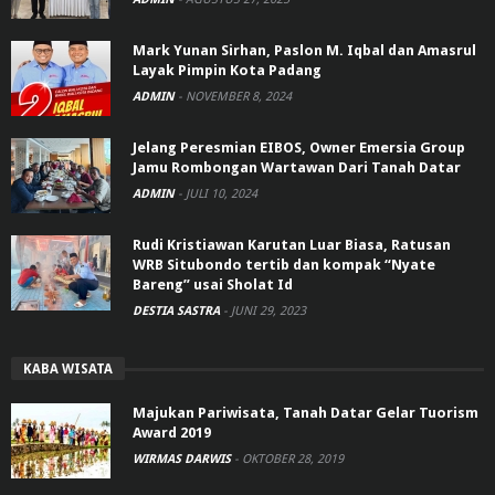
Mark Yunan Sirhan, Paslon M. Iqbal dan Amasrul
Layak Pimpin Kota Padang
ADMIN
-
NOVEMBER 8, 2024
Jelang Peresmian EIBOS, Owner Emersia Group
Jamu Rombongan Wartawan Dari Tanah Datar
ADMIN
-
JULI 10, 2024
Rudi Kristiawan Karutan Luar Biasa, Ratusan
WRB Situbondo tertib dan kompak “Nyate
Bareng” usai Sholat Id
DESTIA SASTRA
-
JUNI 29, 2023
KABA WISATA
Majukan Pariwisata, Tanah Datar Gelar Tuorism
Award 2019
WIRMAS DARWIS
-
OKTOBER 28, 2019