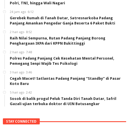
Polri, TNI, hingga Wali Nagari
24 jam ago
6:12
Gerebek Rumah di Tanah Datar, Satresnarkoba Padang
Panjang Amankan Pengedar Ganja Beserta 6 Paket Bukti
2 hari ago
8:52
Raih Nilai Sempurna, Rutan Padang Panjang Borong
Penghargaan IKPA dari KPPN Bukittinggi
2 hari ago
7:48
Polres Padang Panjang Cek Kesehatan Mental Personel,
Pemegang Senpi Wajib Tes Psikologi
3 hari ago
3:46
Cegah Macet! Satlantas Padang Panjang “Standby” di Pasar
Koto Baru
5 hari ago
2:42
Sosok di balik progul Peluk Tanda Diri Tanah Datar, Safril
Gazali ujian terbuka doktor di UIN Batusangkar
STAY CONNECTED