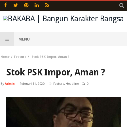
MENU
Home
Feature
Stok PSK Impor, Aman ?
Stok PSK Impor, Aman ?
By
Admin
-
Februari 11, 2020
- In
Feature
,
Headline
0