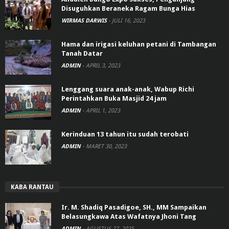
Disuguhkan Beraneka Ragam Bunga Hias
WIRMAS DARWIS
-
JULI 16, 2023
Hama dan irigasi keluhan petani di Tambangan
Tanah Datar
ADMIN
-
APRIL 3, 2023
Lenggang suara anak-anak, Wabup Richi
Perintahkan Buka Masjid 24 jam
ADMIN
-
APRIL 1, 2023
Kerinduan 13 tahun itu sudah terobati
ADMIN
-
MARET 30, 2023
KABA RANTAU
Ir. M. Shadiq Pasadigoe, SH., MM Sampaikan
Belasungkawa Atas Wafatnya Jhoni Tang
ADMIN
-
AGUSTUS 27, 2025