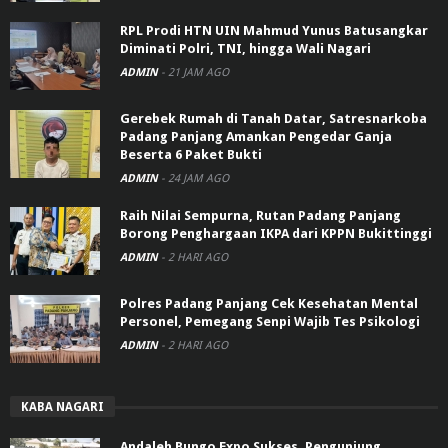
RPL Prodi HTN UIN Mahmud Yunus Batusangkar
Diminati Polri, TNI, hingga Wali Nagari
ADMIN
-
21 JAM AGO
Gerebek Rumah di Tanah Datar, Satresnarkoba
Padang Panjang Amankan Pengedar Ganja
Beserta 6 Paket Bukti
ADMIN
-
24 JAM AGO
Raih Nilai Sempurna, Rutan Padang Panjang
Borong Penghargaan IKPA dari KPPN Bukittinggi
ADMIN
-
2 HARI AGO
Polres Padang Panjang Cek Kesehatan Mental
Personel, Pemegang Senpi Wajib Tes Psikologi
ADMIN
-
2 HARI AGO
KABA NAGARI
Andaleh Bungo Expo Sukses, Pengunjung