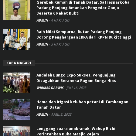
Gerebek Rumah di Tanah Datar, Satresnarkoba
Padang Panjang Amankan Pengedar Ganja
Beserta 6 Paket Bukti
ADMIN
-
4 HARI AGO
Raih Nilai Sempurna, Rutan Padang Panjang
Borong Penghargaan IKPA dari KPPN Bukittinggi
ADMIN
-
5 HARI AGO
KABA NAGARI
Andaleh Bungo Expo Sukses, Pengunjung
Disuguhkan Beraneka Ragam Bunga Hias
WIRMAS DARWIS
-
JULI 16, 2023
Hama dan irigasi keluhan petani di Tambangan
Tanah Datar
ADMIN
-
APRIL 3, 2023
Lenggang suara anak-anak, Wabup Richi
Perintahkan Buka Masjid 24 jam