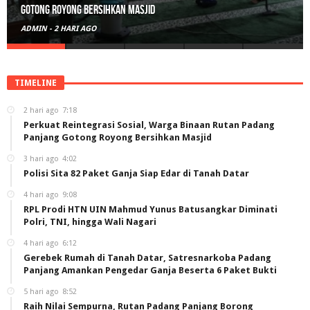
Gotong Royong Bersihkan Masjid
ADMIN
-
2 HARI AGO
TIMELINE
2 hari ago
7:18
Perkuat Reintegrasi Sosial, Warga Binaan Rutan Padang
Panjang Gotong Royong Bersihkan Masjid
3 hari ago
4:02
Polisi Sita 82 Paket Ganja Siap Edar di Tanah Datar
4 hari ago
9:08
RPL Prodi HTN UIN Mahmud Yunus Batusangkar Diminati
Polri, TNI, hingga Wali Nagari
4 hari ago
6:12
Gerebek Rumah di Tanah Datar, Satresnarkoba Padang
Panjang Amankan Pengedar Ganja Beserta 6 Paket Bukti
5 hari ago
8:52
Raih Nilai Sempurna, Rutan Padang Panjang Borong