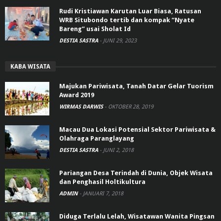
Rudi Kristiawan Karutan Luar Biasa, Ratusan
WRB Situbondo tertib dan kompak “Nyate
Bareng” usai Sholat Id
DESTIA SASTRA
-
JUNI 29, 2023
KABA WISATA
Majukan Pariwisata, Tanah Datar Gelar Tuorism
Award 2019
WIRMAS DARWIS
-
OKTOBER 28, 2019
Macau Dua Lokasi Potensial Sektor Pariwisata &
Olahraga Paranglayang
DESTIA SASTRA
-
JUNI 2, 2018
Pariangan Desa Terindah di Dunia, Objek Wisata
dan Penghasil Holtikultura
ADMIN
-
JANUARI 7, 2018
Diduga Terlalu Lelah, Wisatawan Wanita Pingsan