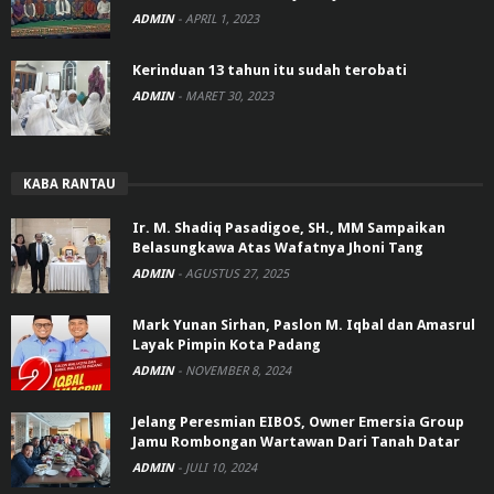
ADMIN
-
APRIL 1, 2023
Kerinduan 13 tahun itu sudah terobati
ADMIN
-
MARET 30, 2023
KABA RANTAU
Ir. M. Shadiq Pasadigoe, SH., MM Sampaikan
Belasungkawa Atas Wafatnya Jhoni Tang
ADMIN
-
AGUSTUS 27, 2025
Mark Yunan Sirhan, Paslon M. Iqbal dan Amasrul
Layak Pimpin Kota Padang
ADMIN
-
NOVEMBER 8, 2024
Jelang Peresmian EIBOS, Owner Emersia Group
Jamu Rombongan Wartawan Dari Tanah Datar
ADMIN
-
JULI 10, 2024