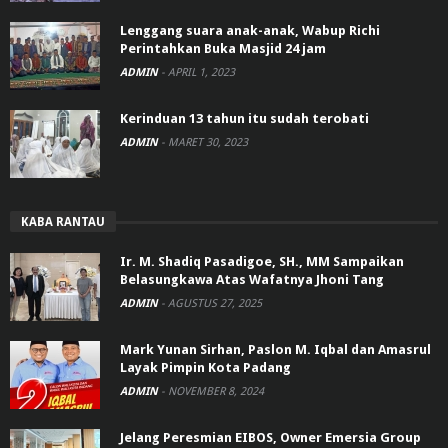
Lenggang suara anak-anak, Wabup Richi
Perintahkan Buka Masjid 24 jam
ADMIN
-
APRIL 1, 2023
Kerinduan 13 tahun itu sudah terobati
ADMIN
-
MARET 30, 2023
KABA RANTAU
Ir. M. Shadiq Pasadigoe, SH., MM Sampaikan
Belasungkawa Atas Wafatnya Jhoni Tang
ADMIN
-
AGUSTUS 27, 2025
Mark Yunan Sirhan, Paslon M. Iqbal dan Amasrul
Layak Pimpin Kota Padang
ADMIN
-
NOVEMBER 8, 2024
Jelang Peresmian EIBOS, Owner Emersia Group