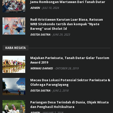
Jamu Rombongan Wartawan Dari Tanah Datar
ADMIN
-
JULI 10, 2024
Rudi Kristiawan Karutan Luar Biasa, Ratusan
WRB Situbondo tertib dan kompak “Nyate
Bareng” usai Sholat Id
DESTIA SASTRA
-
JUNI 29, 2023
KABA WISATA
Majukan Pariwisata, Tanah Datar Gelar Tuorism
Award 2019
WIRMAS DARWIS
-
OKTOBER 28, 2019
Macau Dua Lokasi Potensial Sektor Pariwisata &
Olahraga Paranglayang
DESTIA SASTRA
-
JUNI 2, 2018
Pariangan Desa Terindah di Dunia, Objek Wisata
dan Penghasil Holtikultura
ADMIN
-
JANUARI 7, 2018