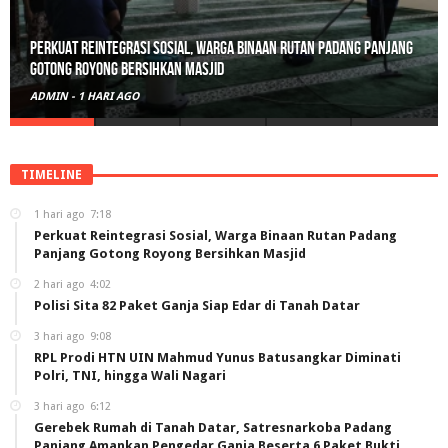
Polisi Sita 82 Paket Ganja Siap Edar di Tanah Datar
ADMIN
-
2 HARI AGO
TIMELINE
1 hari ago
7:18
Perkuat Reintegrasi Sosial, Warga Binaan Rutan Padang
Panjang Gotong Royong Bersihkan Masjid
2 hari ago
4:02
Polisi Sita 82 Paket Ganja Siap Edar di Tanah Datar
3 hari ago
9:08
RPL Prodi HTN UIN Mahmud Yunus Batusangkar Diminati
Polri, TNI, hingga Wali Nagari
3 hari ago
6:12
Gerebek Rumah di Tanah Datar, Satresnarkoba Padang
Panjang Amankan Pengedar Ganja Beserta 6 Paket Bukti