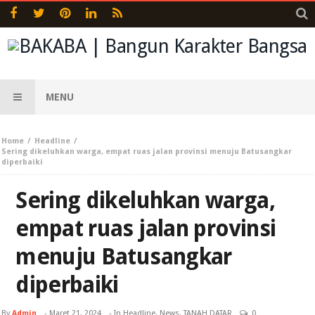
MENU
Home
Headline
Sering dikeluhkan warga, empat ruas jalan provinsi menuju Batusangkar
diperbaiki
Sering dikeluhkan warga,
empat ruas jalan provinsi
menuju Batusangkar
diperbaiki
By
Admin
-
Maret 21, 2024
- In
Headline
,
News
,
TANAH DATAR
0