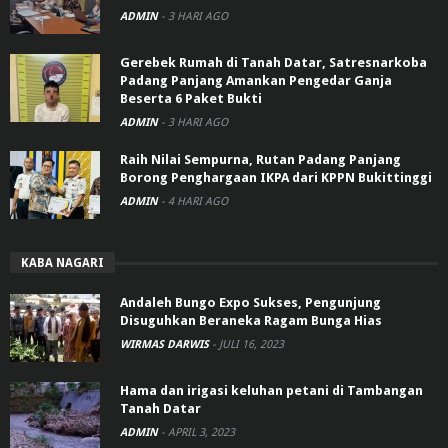
ADMIN
-
3 HARI AGO
Gerebek Rumah di Tanah Datar, Satresnarkoba
Padang Panjang Amankan Pengedar Ganja
Beserta 6 Paket Bukti
ADMIN
-
3 HARI AGO
Raih Nilai Sempurna, Rutan Padang Panjang
Borong Penghargaan IKPA dari KPPN Bukittinggi
ADMIN
-
4 HARI AGO
KABA NAGARI
Andaleh Bungo Expo Sukses, Pengunjung
Disuguhkan Beraneka Ragam Bunga Hias
WIRMAS DARWIS
-
JULI 16, 2023
Hama dan irigasi keluhan petani di Tambangan
Tanah Datar
ADMIN
-
APRIL 3, 2023