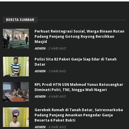
BERITA SUMBAR
Perkuat Reintegrasi Sosial, Warga Binaan Rutan
Padang Panjang Gotong Royong Bersihkan
Masjid
ADMIN
-
2 HARI AGO
Polisi Sita 82 Paket Ganja Siap Edar di Tanah
Datar
ADMIN
-
3 HARI AGO
RPL Prodi HTN UIN Mahmud Yunus Batusangkar
Diminati Polri, TNI, hingga Wali Nagari
ADMIN
-
4 HARI AGO
Gerebek Rumah di Tanah Datar, Satresnarkoba
Padang Panjang Amankan Pengedar Ganja
Beserta 6 Paket Bukti
ADMIN
-
4 HARI AGO