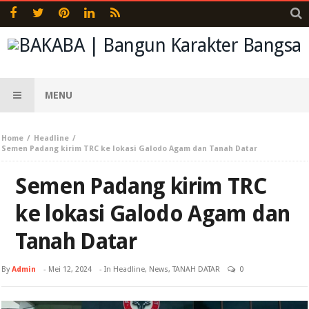
MENU
Home
Headline
Semen Padang kirim TRC ke lokasi Galodo Agam dan Tanah Datar
Semen Padang kirim TRC
ke lokasi Galodo Agam dan
Tanah Datar
By
Admin
-
Mei 12, 2024
- In
Headline
,
News
,
TANAH DATAR
0