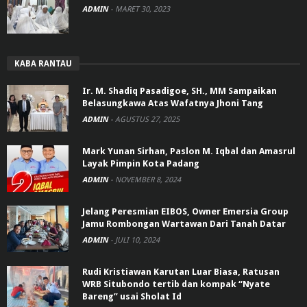
ADMIN
-
MARET 30, 2023
KABA RANTAU
Ir. M. Shadiq Pasadigoe, SH., MM Sampaikan
Belasungkawa Atas Wafatnya Jhoni Tang
ADMIN
-
AGUSTUS 27, 2025
Mark Yunan Sirhan, Paslon M. Iqbal dan Amasrul
Layak Pimpin Kota Padang
ADMIN
-
NOVEMBER 8, 2024
Jelang Peresmian EIBOS, Owner Emersia Group
Jamu Rombongan Wartawan Dari Tanah Datar
ADMIN
-
JULI 10, 2024
Rudi Kristiawan Karutan Luar Biasa, Ratusan
WRB Situbondo tertib dan kompak “Nyate
Bareng” usai Sholat Id