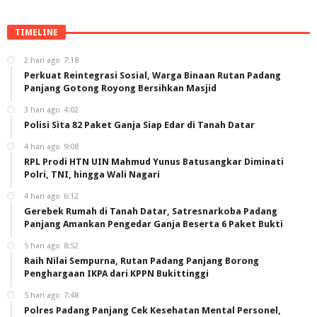
TIMELINE
2 hari ago
7:18
Perkuat Reintegrasi Sosial, Warga Binaan Rutan Padang
Panjang Gotong Royong Bersihkan Masjid
3 hari ago
4:02
Polisi Sita 82 Paket Ganja Siap Edar di Tanah Datar
4 hari ago
9:08
RPL Prodi HTN UIN Mahmud Yunus Batusangkar Diminati
Polri, TNI, hingga Wali Nagari
4 hari ago
6:12
Gerebek Rumah di Tanah Datar, Satresnarkoba Padang
Panjang Amankan Pengedar Ganja Beserta 6 Paket Bukti
5 hari ago
8:52
Raih Nilai Sempurna, Rutan Padang Panjang Borong
Penghargaan IKPA dari KPPN Bukittinggi
5 hari ago
7:48
Polres Padang Panjang Cek Kesehatan Mental Personel,