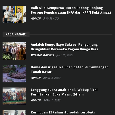
Raih Nilai Sempurna, Rutan Padang Panjang
Borong Penghargaan IKPA dari KPPN Bukittinggi
ADMIN
-
5 HARI AGO
KABA NAGARI
Andaleh Bungo Expo Sukses, Pengunjung
Disuguhkan Beraneka Ragam Bunga Hias
WIRMAS DARWIS
-
JULI 16, 2023
Hama dan irigasi keluhan petani di Tambangan
Tanah Datar
ADMIN
-
APRIL 3, 2023
Lenggang suara anak-anak, Wabup Richi
Perintahkan Buka Masjid 24 jam
ADMIN
-
APRIL 1, 2023
Kerinduan 13 tahun itu sudah terobati