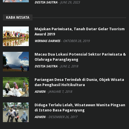
DESTIA SASTRA
-
JUNI 29, 2023
KABA WISATA
Majukan Pariwisata, Tanah Datar Gelar Tuorism
Award 2019
WIRMAS DARWIS
-
OKTOBER 28, 2019
Macau Dua Lokasi Potensial Sektor Pariwisata &
Olahraga Paranglayang
DESTIA SASTRA
-
JUNI 2, 2018
Pariangan Desa Terindah di Dunia, Objek Wisata
dan Penghasil Holtikultura
ADMIN
-
JANUARI 7, 2018
Diduga Terlalu Lelah, Wisatawan Wanita Pingsan
di Istano Basa Pagaruyung
ADMIN
-
DESEMBER 26, 2017