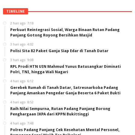
TIMELINE
2 hari ago
7:18
Perkuat Reintegrasi Sosial, Warga Binaan Rutan Padang
Panjang Gotong Royong Bersihkan Masjid
3 hari ago
4:02
Polisi Sita 82 Paket Ganja Siap Edar di Tanah Datar
3 hari ago
9:08
RPL Prodi HTN UIN Mahmud Yunus Batusangkar Diminati
Polri, TNI, hingga Wali Nagari
4 hari ago
6:12
Gerebek Rumah di Tanah Datar, Satresnarkoba Padang
Panjang Amankan Pengedar Ganja Beserta 6 Paket Bukti
4 hari ago
8:52
Raih Nilai Sempurna, Rutan Padang Panjang Borong
Penghargaan IKPA dari KPPN Bukittinggi
4 hari ago
7:48
Polres Padang Panjang Cek Kesehatan Mental Personel,