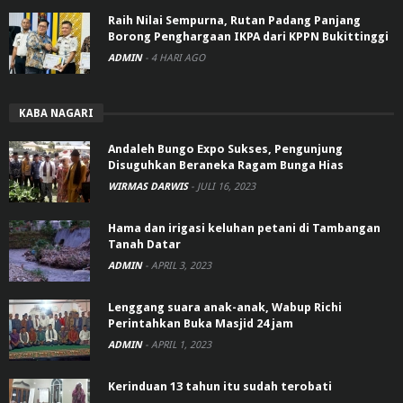
Raih Nilai Sempurna, Rutan Padang Panjang
Borong Penghargaan IKPA dari KPPN Bukittinggi
ADMIN
-
4 HARI AGO
KABA NAGARI
Andaleh Bungo Expo Sukses, Pengunjung
Disuguhkan Beraneka Ragam Bunga Hias
WIRMAS DARWIS
-
JULI 16, 2023
Hama dan irigasi keluhan petani di Tambangan
Tanah Datar
ADMIN
-
APRIL 3, 2023
Lenggang suara anak-anak, Wabup Richi
Perintahkan Buka Masjid 24 jam
ADMIN
-
APRIL 1, 2023
Kerinduan 13 tahun itu sudah terobati