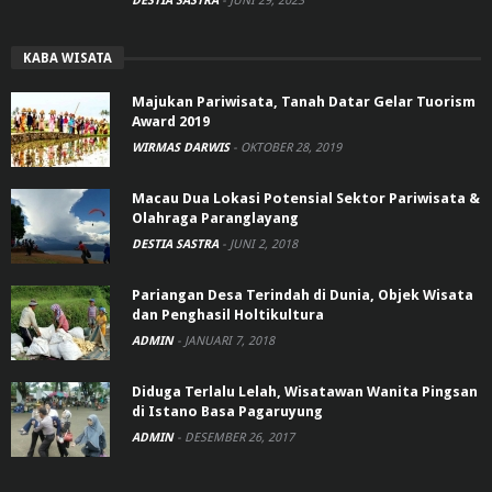
DESTIA SASTRA
-
JUNI 29, 2023
KABA WISATA
Majukan Pariwisata, Tanah Datar Gelar Tuorism
Award 2019
WIRMAS DARWIS
-
OKTOBER 28, 2019
Macau Dua Lokasi Potensial Sektor Pariwisata &
Olahraga Paranglayang
DESTIA SASTRA
-
JUNI 2, 2018
Pariangan Desa Terindah di Dunia, Objek Wisata
dan Penghasil Holtikultura
ADMIN
-
JANUARI 7, 2018
Diduga Terlalu Lelah, Wisatawan Wanita Pingsan
di Istano Basa Pagaruyung
ADMIN
-
DESEMBER 26, 2017