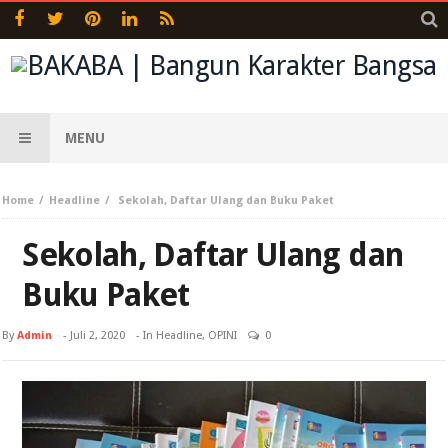
MENU
Home
Headline
Sekolah, Daftar Ulang dan Buku Paket
Sekolah, Daftar Ulang dan
Buku Paket
By
Admin
-
Juli 2, 2020
- In
Headline
,
OPINI
0