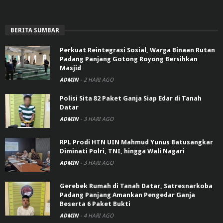
BERITA SUMBAR
Perkuat Reintegrasi Sosial, Warga Binaan Rutan
Padang Panjang Gotong Royong Bersihkan
Masjid
ADMIN
-
2 HARI AGO
Polisi Sita 82 Paket Ganja Siap Edar di Tanah
Datar
ADMIN
-
3 HARI AGO
RPL Prodi HTN UIN Mahmud Yunus Batusangkar
Diminati Polri, TNI, hingga Wali Nagari
ADMIN
-
3 HARI AGO
Gerebek Rumah di Tanah Datar, Satresnarkoba
Padang Panjang Amankan Pengedar Ganja
Beserta 6 Paket Bukti
ADMIN
-
4 HARI AGO