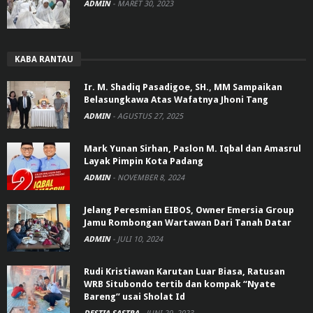
ADMIN
-
MARET 30, 2023
KABA RANTAU
Ir. M. Shadiq Pasadigoe, SH., MM Sampaikan
Belasungkawa Atas Wafatnya Jhoni Tang
ADMIN
-
AGUSTUS 27, 2025
Mark Yunan Sirhan, Paslon M. Iqbal dan Amasrul
Layak Pimpin Kota Padang
ADMIN
-
NOVEMBER 8, 2024
Jelang Peresmian EIBOS, Owner Emersia Group
Jamu Rombongan Wartawan Dari Tanah Datar
ADMIN
-
JULI 10, 2024
Rudi Kristiawan Karutan Luar Biasa, Ratusan
WRB Situbondo tertib dan kompak “Nyate
Bareng” usai Sholat Id