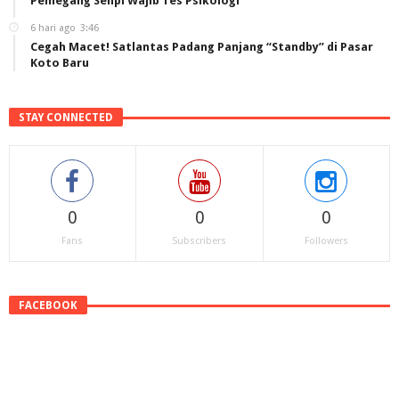
Pemegang Senpi Wajib Tes Psikologi
6 hari ago
3:46
Cegah Macet! Satlantas Padang Panjang “Standby” di Pasar
Koto Baru
STAY CONNECTED
0
0
0
Fans
Subscribers
Followers
FACEBOOK