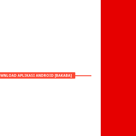
WNLOAD APLIKASI ANDROID [BAKABA]