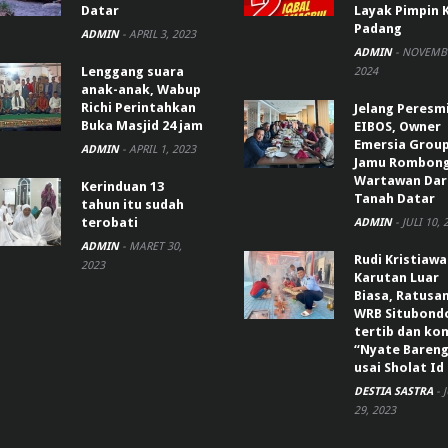
Datar
Layak Pimpin 
Padang
ADMIN
-
APRIL 3, 2023
ADMIN
-
NOVEMBE
Lenggang suara
2024
anak-anak, Wabup
Richi Perintahkan
Jelang Peresm
Buka Masjid 24 jam
EIBOS, Owner
Emersia Grou
ADMIN
-
APRIL 1, 2023
Jamu Rombon
Wartawan Dar
Kerinduan 13
Tanah Datar
tahun itu sudah
terobati
ADMIN
-
JULI 10, 
ADMIN
-
MARET 30,
Rudi Kristiaw
2023
Karutan Luar
Biasa, Ratusa
WRB Situbond
tertib dan k
“Nyate Bareng
usai Sholat Id
DESTIA SASTRA
-
29, 2023