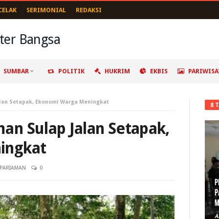
CELAK
SERIMONIAL
REDAKSI
SUMBAR
POLITIK
HUKRIM
EKBIS
PARIWISA
lan Setapak, Ekonomi Warga Meningkat
8 
n Sulap Jalan Setapak,
ingkat
PARIAMAN
0
P
P
M
A