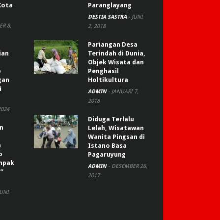
Kota
Paranglayang
DESTIA SASTRA
-
JUNI
R 8,
2, 2018
Pariangan Desa
ian
Terindah di Dunia,
Objek Wisata dan
p
Penghasil
gan
Holtikultura
i
ADMIN
-
JANUARI 7,
2018
2024
Diduga Terlalu
an
Lelah, Wisatawan
Wanita Pingsan di
n
Istano Basa
o
Pagaruyung
ompak
ADMIN
-
DESEMBER 26,
”
2017
JUNI