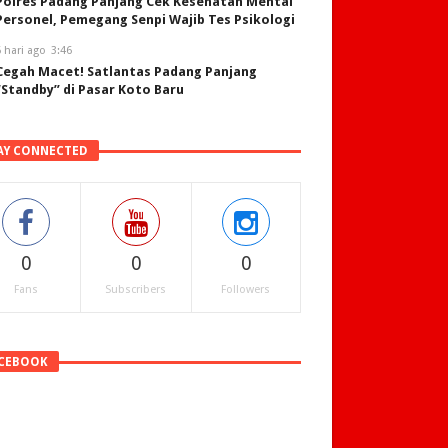
Polres Padang Panjang Cek Kesehatan Mental
Personel, Pemegang Senpi Wajib Tes Psikologi
 hari ago
3:46
Cegah Macet! Satlantas Padang Panjang
“Standby” di Pasar Koto Baru
AY CONNECTED
0
0
0
Fans
Subscribers
Followers
CEBOOK