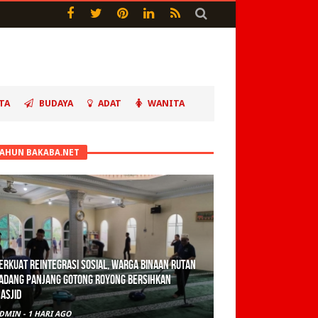
TA
BUDAYA
ADAT
WANITA
TAHUN BAKABA.NET
erkuat Reintegrasi Sosial, Warga Binaan Rutan
adang Panjang Gotong Royong Bersihkan
asjid
DMIN
-
1 HARI AGO