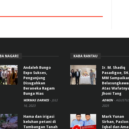
BA NAGARI
KABA RANTAU
Andaleh Bungo
Ir. M. Shadiq
Expo Sukses,
Pasadigoe, SH.
Pengunjung
MM Sampaika
Disuguhkan
Belasungkawa
Beraneka Ragam
Atas Wafatny
Bunga Hias
Jhoni Tang
WIRMAS DARWIS
-
JULI
ADMIN
-
AGUSTUS
16, 2023
2025
Hama dan irigasi
Mark Yunan
keluhan petani di
Sirhan, Paslon
Tambangan Tanah
Iqbal dan Ama