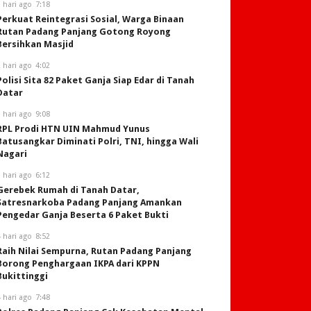
 hari ago
7:18
Perkuat Reintegrasi Sosial, Warga Binaan
Rutan Padang Panjang Gotong Royong
Bersihkan Masjid
 hari ago
4:02
Polisi Sita 82 Paket Ganja Siap Edar di Tanah
Datar
 hari ago
9:08
RPL Prodi HTN UIN Mahmud Yunus
Batusangkar Diminati Polri, TNI, hingga Wali
Nagari
 hari ago
6:12
Gerebek Rumah di Tanah Datar,
Satresnarkoba Padang Panjang Amankan
Pengedar Ganja Beserta 6 Paket Bukti
 hari ago
8:52
Raih Nilai Sempurna, Rutan Padang Panjang
Borong Penghargaan IKPA dari KPPN
Bukittinggi
 hari ago
7:48