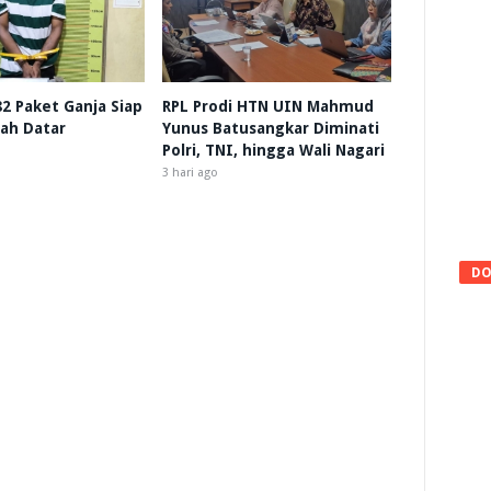
 82 Paket Ganja Siap
RPL Prodi HTN UIN Mahmud
nah Datar
Yunus Batusangkar Diminati
Polri, TNI, hingga Wali Nagari
3 hari ago
DO