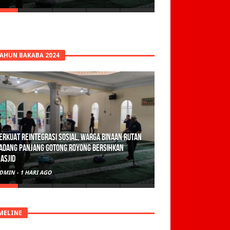
TAHUN BAKABA 2024
erkuat Reintegrasi Sosial, Warga Binaan Rutan
adang Panjang Gotong Royong Bersihkan
asjid
DMIN
-
1 HARI AGO
MELINE