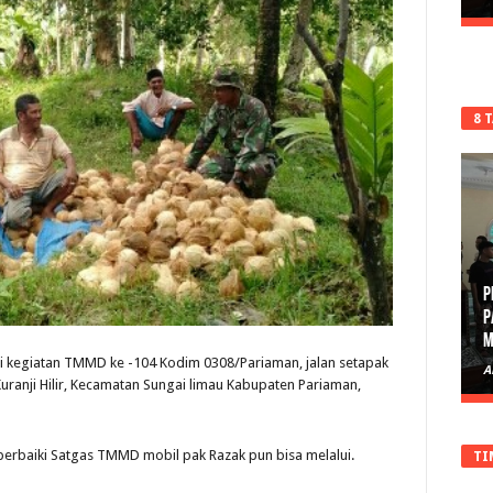
8 
P
P
M
ui kegiatan TMMD ke -104 Kodim 0308/Pariaman, jalan setapak
A
ranji Hilir, Kecamatan Sungai limau Kabupaten Pariaman,
h perbaiki Satgas TMMD mobil pak Razak pun bisa melalui.
TI