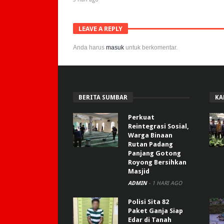
LEAVE A REPLY
Anda harus
masuk
untuk berkomentar.
BERITA SUMBAR
KA
Perkuat
Reintegrasi Sosial,
Warga Binaan
Rutan Padang
Panjang Gotong
Royong Bersihkan
Masjid
ADMIN
-
1 HARI AGO
Polisi Sita 82
Paket Ganja Siap
Edar di Tanah