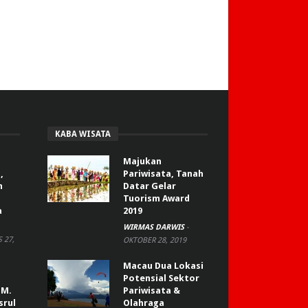
KABA WISATA
Majukan
,
Pariwisata, Tanah
n
Datar Gelar
Tuorism Award
a
2019
WIRMAS DARWIS
-
 27,
OKTOBER 28, 2019
Macau Dua Lokasi
Potensial Sektor
 M.
Pariwisata &
srul
Olahraga