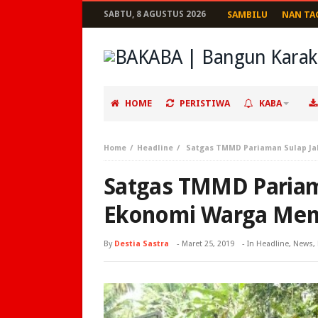
SABTU, 8 AGUSTUS 2026
SAMBILU
NAN TA
HOME
PERISTIWA
KABA
Home
Headline
Satgas TMMD Pariaman Sulap Ja
Satgas TMMD Pariama
Ekonomi Warga Men
By
Destia Sastra
-
Maret 25, 2019
- In
Headline
,
News
,