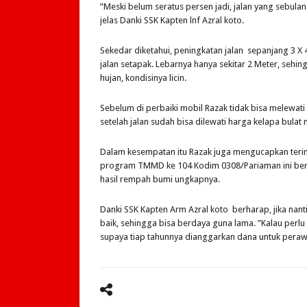
”Meski belum seratus persen jadi, jalan yang sebulan y
jelas Danki SSK Kapten lnf Azral koto.
Sekedar diketahui, peningkatan jalan sepanjang 3 X
jalan setapak. Lebarnya hanya sekitar 2 Meter, sehin
hujan, kondisinya licin.
Sebelum di perbaiki mobil Razak tidak bisa melewat
setelah jalan sudah bisa dilewati harga kelapa bula
Dalam kesempatan itu Razak juga mengucapkan ter
program TMMD ke 104 Kodim 0308/Pariaman ini be
hasil rempah bumi ungkapnya.
Danki SSK Kapten Arm Azral koto berharap, jika nan
baik, sehingga bisa berdaya guna lama. ”Kalau perlu
supaya tiap tahunnya dianggarkan dana untuk perawa