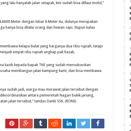
1
ang lalu hanyalah jalan setapak, kini sudah bisa dillaui mobil,”
 4.6600 Meter dengan lebar 6 Meter itu, dulunya merupakan
gga hanya bisa dilalui orang dan hewan sapi. Itupun kalau
2
i membawa kelapa bulat yang harganya dua ribu rupiah, tetapi
3
t menjadi empat ribu rupiah ungkap pak Razak.
ima kasih kepada bapak TNI yang sudah mensukseskan
rusaha membangun jalan kampung kami, dan bisa membawa
3
tinya sudah jadi, warga mau merawat jalan tersebut dengan
 dikoordinasikan antara pemerintah Nagari bukik jariang,
4
tan jalan tersebut,” tandas Danki SSK. (RONI)
4