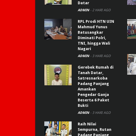
Datar
ADMIN
-
2 HARI AGO
RPL Prodi HTN UIN
Mahmud Yunus
Batusangkar
Diminati Polri,
TNI, hingga Wali
Nagari
ADMIN
-
3 HARI AGO
Gerebek Rumah di
Tanah Datar,
Satresnarkoba
Padang Panjang
Amankan
Pengedar Ganja
Beserta 6 Paket
Bukti
ADMIN
-
3 HARI AGO
Raih Nilai
Sempurna, Rutan
Padang Panjang