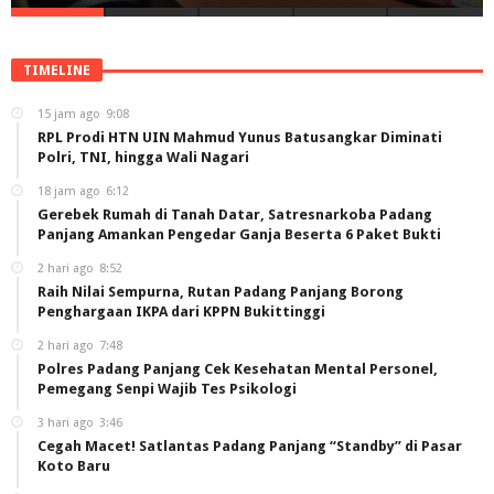
TIMELINE
15 jam ago
9:08
RPL Prodi HTN UIN Mahmud Yunus Batusangkar Diminati
Polri, TNI, hingga Wali Nagari
18 jam ago
6:12
Gerebek Rumah di Tanah Datar, Satresnarkoba Padang
Panjang Amankan Pengedar Ganja Beserta 6 Paket Bukti
2 hari ago
8:52
Raih Nilai Sempurna, Rutan Padang Panjang Borong
Penghargaan IKPA dari KPPN Bukittinggi
2 hari ago
7:48
Polres Padang Panjang Cek Kesehatan Mental Personel,
Pemegang Senpi Wajib Tes Psikologi
3 hari ago
3:46
Cegah Macet! Satlantas Padang Panjang “Standby” di Pasar
Koto Baru