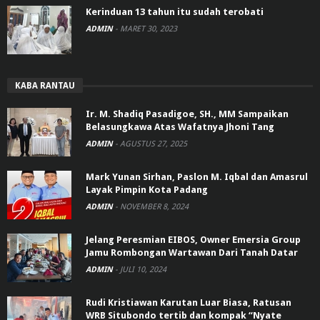
Kerinduan 13 tahun itu sudah terobati
ADMIN
-
MARET 30, 2023
KABA RANTAU
Ir. M. Shadiq Pasadigoe, SH., MM Sampaikan
Belasungkawa Atas Wafatnya Jhoni Tang
ADMIN
-
AGUSTUS 27, 2025
Mark Yunan Sirhan, Paslon M. Iqbal dan Amasrul
Layak Pimpin Kota Padang
ADMIN
-
NOVEMBER 8, 2024
Jelang Peresmian EIBOS, Owner Emersia Group
Jamu Rombongan Wartawan Dari Tanah Datar
ADMIN
-
JULI 10, 2024
Rudi Kristiawan Karutan Luar Biasa, Ratusan
WRB Situbondo tertib dan kompak “Nyate