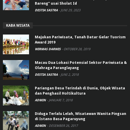
Bareng” usai Sholat Id
DESTIA SASTRA
-
JUNI 29, 2023
KABA WISATA
Majukan Pariwisata, Tanah Datar Gelar Tuorism
Award 2019
WIRMAS DARWIS
-
OKTOBER 28, 2019
Macau Dua Lokasi Potensial Sektor Pariwisata &
Olahraga Paranglayang
DESTIA SASTRA
-
JUNI 2, 2018
Pariangan Desa Terindah di Dunia, Objek Wisata
dan Penghasil Holtikultura
ADMIN
-
JANUARI 7, 2018
Diduga Terlalu Lelah, Wisatawan Wanita Pingsan
di Istano Basa Pagaruyung
ADMIN
-
DESEMBER 26, 2017