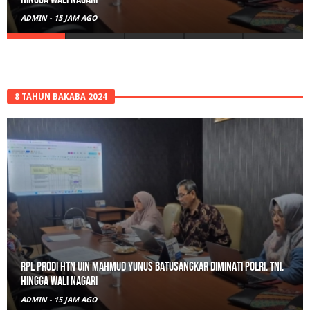
ADMIN
-
18 JAM AGO
8 TAHUN BAKABA 2024
Gerebek Rumah di Tanah Datar, Satresnarkoba Padang Panjang
Amankan Pengedar Ganja Beserta 6 Paket Bukti
ADMIN
-
18 JAM AGO