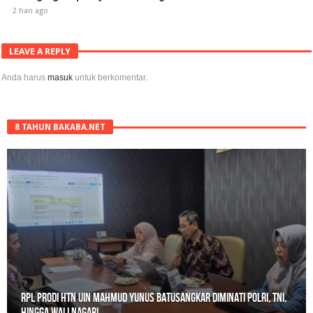
2 hari ago
LEAVE A REPLY
Anda harus
masuk
untuk berkomentar.
8 TAHUN BAKABA.NET
Gerebek Rumah di Tanah Datar, Satresnarkoba Padang Panjang
Amankan Pengedar Ganja Beserta 6 Paket Bukti