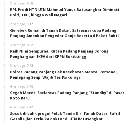
2 hari ago
9:08
RPL Prodi HTN UIN Mahmud Yunus Batusangkar Diminati
Polri, TNI, hingga Wali Nagari
2 hari ago
6:12
Gerebek Rumah di Tanah Datar, Satresnarkoba Padang
Panjang Amankan Pengedar Ganja Beserta 6 Paket Bukti
3 hari ago
8:52
Raih Nilai Sempurna, Rutan Padang Panjang Borong
Penghargaan IKPA dari KPPN Bukittinggi
3 hari ago
7:48
Polres Padang Panjang Cek Kesehatan Mental Personel,
Pemegang Senpi Wajib Tes Psikologi
4 hari ago
3:46
Cegah Macet! Satlantas Padang Panjang “Standby” di Pasar
Koto Baru
6 hari ago
2:42
Sosok di balik progul Peluk Tanda Diri Tanah Datar, Safril
Gazali ujian terbuka doktor di UIN Batusangkar