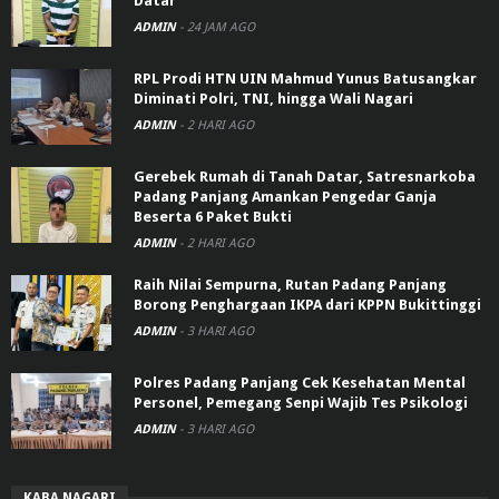
Datar
ADMIN
-
24 JAM AGO
RPL Prodi HTN UIN Mahmud Yunus Batusangkar
Diminati Polri, TNI, hingga Wali Nagari
ADMIN
-
2 HARI AGO
Gerebek Rumah di Tanah Datar, Satresnarkoba
Padang Panjang Amankan Pengedar Ganja
Beserta 6 Paket Bukti
ADMIN
-
2 HARI AGO
Raih Nilai Sempurna, Rutan Padang Panjang
Borong Penghargaan IKPA dari KPPN Bukittinggi
ADMIN
-
3 HARI AGO
Polres Padang Panjang Cek Kesehatan Mental
Personel, Pemegang Senpi Wajib Tes Psikologi
ADMIN
-
3 HARI AGO
KABA NAGARI