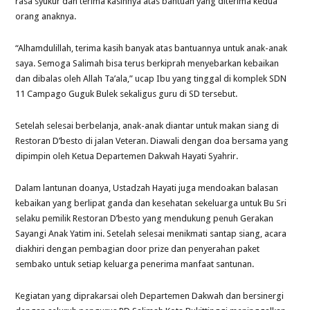
rasa syukur dan terima kasihnya atas bantuan yang diterima kedua
orang anaknya.
“Alhamdulillah, terima kasih banyak atas bantuannya untuk anak-anak
saya. Semoga Salimah bisa terus berkiprah menyebarkan kebaikan
dan dibalas oleh Allah Ta’ala,” ucap Ibu yang tinggal di komplek SDN
11 Campago Guguk Bulek sekaligus guru di SD tersebut.
Setelah selesai berbelanja, anak-anak diantar untuk makan siang di
Restoran D’besto di jalan Veteran. Diawali dengan doa bersama yang
dipimpin oleh Ketua Departemen Dakwah Hayati Syahrir.
Dalam lantunan doanya, Ustadzah Hayati juga mendoakan balasan
kebaikan yang berlipat ganda dan kesehatan sekeluarga untuk Bu Sri
selaku pemilik Restoran D’besto yang mendukung penuh Gerakan
Sayangi Anak Yatim ini. Setelah selesai menikmati santap siang, acara
diakhiri dengan pembagian door prize dan penyerahan paket
sembako untuk setiap keluarga penerima manfaat santunan.
Kegiatan yang diprakarsai oleh Departemen Dakwah dan bersinergi