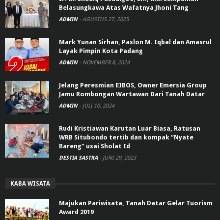
Belasungkawa Atas Wafatnya Jhoni Tang
ADMIN
-
AGUSTUS 27, 2025
Mark Yunan Sirhan, Paslon M. Iqbal dan Amasrul
Layak Pimpin Kota Padang
ADMIN
-
NOVEMBER 8, 2024
Jelang Peresmian EIBOS, Owner Emersia Group
Jamu Rombongan Wartawan Dari Tanah Datar
ADMIN
-
JULI 10, 2024
Rudi Kristiawan Karutan Luar Biasa, Ratusan
WRB Situbondo tertib dan kompak “Nyate
Bareng” usai Sholat Id
DESTIA SASTRA
-
JUNI 29, 2023
KABA WISATA
Majukan Pariwisata, Tanah Datar Gelar Tuorism
Award 2019