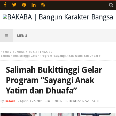
MENU
Home
SUMBAR
BUKITTINGGI
Salimah Bukittinggi Gelar Program “Sayangi Anak Yatim dan Dhuafa”
Salimah Bukittinggi Gelar
Program “Sayangi Anak
Yatim dan Dhuafa”
By
Firdaus
-
Agustus 22, 2021
- In
BUKITTINGGI
,
Headline
,
News
0