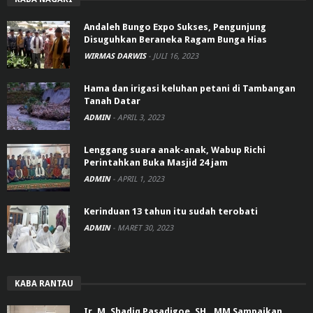
Andaleh Bungo Expo Sukses, Pengunjung
Disuguhkan Beraneka Ragam Bunga Hias
WIRMAS DARWIS
-
JULI 16, 2023
Hama dan irigasi keluhan petani di Tambangan
Tanah Datar
ADMIN
-
APRIL 3, 2023
Lenggang suara anak-anak, Wabup Richi
Perintahkan Buka Masjid 24 jam
ADMIN
-
APRIL 1, 2023
Kerinduan 13 tahun itu sudah terobati
ADMIN
-
MARET 30, 2023
KABA RANTAU
Ir. M. Shadiq Pasadigoe, SH., MM Sampaikan