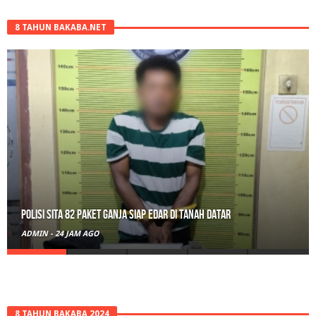
8 TAHUN BAKABA.NET
RPL Prodi HTN UIN Mahmud Yunus Batusangkar Diminati Polri, TNI,
hingga Wali Nagari
ADMIN
-
2 HARI AGO
8 TAHUN BAKABA 2024