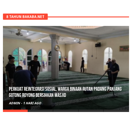
8 TAHUN BAKABA.NET
Polisi Sita 82 Paket Ganja Siap Edar di Tanah Datar
ADMIN
-
2 HARI AGO