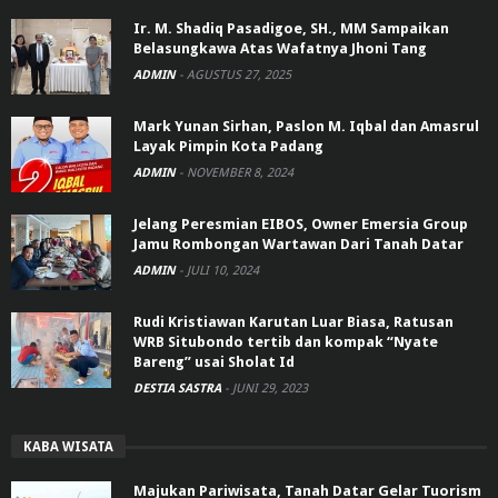
Ir. M. Shadiq Pasadigoe, SH., MM Sampaikan
Belasungkawa Atas Wafatnya Jhoni Tang
ADMIN
-
AGUSTUS 27, 2025
Mark Yunan Sirhan, Paslon M. Iqbal dan Amasrul
Layak Pimpin Kota Padang
ADMIN
-
NOVEMBER 8, 2024
Jelang Peresmian EIBOS, Owner Emersia Group
Jamu Rombongan Wartawan Dari Tanah Datar
ADMIN
-
JULI 10, 2024
Rudi Kristiawan Karutan Luar Biasa, Ratusan
WRB Situbondo tertib dan kompak “Nyate
Bareng” usai Sholat Id
DESTIA SASTRA
-
JUNI 29, 2023
KABA WISATA
Majukan Pariwisata, Tanah Datar Gelar Tuorism