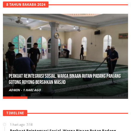
8 TAHUN BAKABA 2024
Polisi Sita 82 Paket Ganja Siap Edar di Tanah Datar
ADMIN
-
2 HARI AGO
TIMELINE
1 hari ago
7:18
Perkuat Reintegrasi Sosial, Warga Binaan Rutan Padang