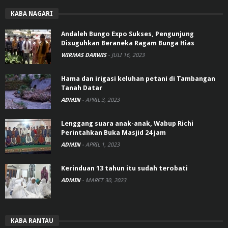
KABA NAGARI
Andaleh Bungo Expo Sukses, Pengunjung
Disuguhkan Beraneka Ragam Bunga Hias
WIRMAS DARWIS
-
JULI 16, 2023
Hama dan irigasi keluhan petani di Tambangan
Tanah Datar
ADMIN
-
APRIL 3, 2023
Lenggang suara anak-anak, Wabup Richi
Perintahkan Buka Masjid 24 jam
ADMIN
-
APRIL 1, 2023
Kerinduan 13 tahun itu sudah terobati
ADMIN
-
MARET 30, 2023
KABA RANTAU