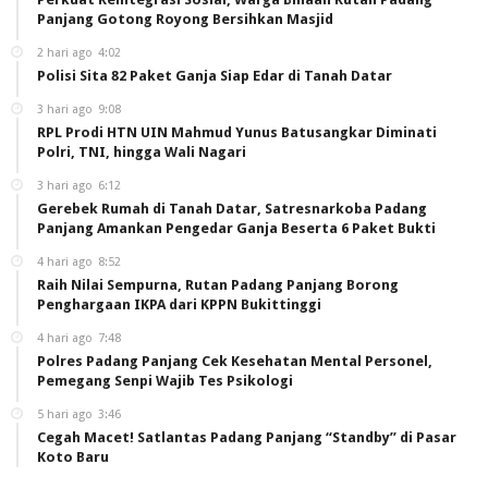
Panjang Gotong Royong Bersihkan Masjid
2 hari ago
4:02
Polisi Sita 82 Paket Ganja Siap Edar di Tanah Datar
3 hari ago
9:08
RPL Prodi HTN UIN Mahmud Yunus Batusangkar Diminati
Polri, TNI, hingga Wali Nagari
3 hari ago
6:12
Gerebek Rumah di Tanah Datar, Satresnarkoba Padang
Panjang Amankan Pengedar Ganja Beserta 6 Paket Bukti
4 hari ago
8:52
Raih Nilai Sempurna, Rutan Padang Panjang Borong
Penghargaan IKPA dari KPPN Bukittinggi
4 hari ago
7:48
Polres Padang Panjang Cek Kesehatan Mental Personel,
Pemegang Senpi Wajib Tes Psikologi
5 hari ago
3:46
Cegah Macet! Satlantas Padang Panjang “Standby” di Pasar
Koto Baru