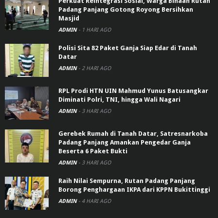
Perkuat Reintegrasi Sosial, Warga Binaan Rutan
Padang Panjang Gotong Royong Bersihkan
Masjid
ADMIN
-
1 HARI AGO
Polisi Sita 82 Paket Ganja Siap Edar di Tanah
Datar
ADMIN
-
2 HARI AGO
RPL Prodi HTN UIN Mahmud Yunus Batusangkar
Diminati Polri, TNI, hingga Wali Nagari
ADMIN
-
3 HARI AGO
Gerebek Rumah di Tanah Datar, Satresnarkoba
Padang Panjang Amankan Pengedar Ganja
Beserta 6 Paket Bukti
ADMIN
-
3 HARI AGO
Raih Nilai Sempurna, Rutan Padang Panjang
Borong Penghargaan IKPA dari KPPN Bukittinggi
ADMIN
-
4 HARI AGO