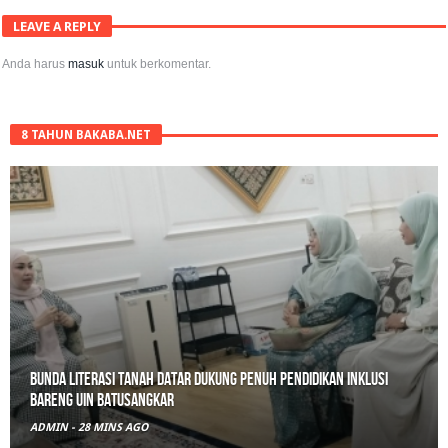
LEAVE A REPLY
Anda harus
masuk
untuk berkomentar.
8 TAHUN BAKABA.NET
Belajar Hari Ini, Bertumbuh Untuk Esok: Langkah Kecil Tanah
Datar Menuju Masa Depan Digital
ADMIN
-
13 JAM AGO