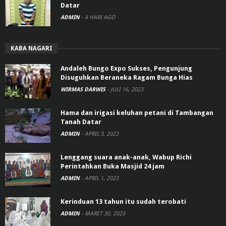
Datar
ADMIN
-
4 HARI AGO
KABA NAGARI
Andaleh Bungo Expo Sukses, Pengunjung
Disuguhkan Beraneka Ragam Bunga Hias
WIRMAS DARWIS
-
JULI 16, 2023
Hama dan irigasi keluhan petani di Tambangan
Tanah Datar
ADMIN
-
APRIL 3, 2023
Lenggang suara anak-anak, Wabup Richi
Perintahkan Buka Masjid 24 jam
ADMIN
-
APRIL 1, 2023
Kerinduan 13 tahun itu sudah terobati
ADMIN
-
MARET 30, 2023