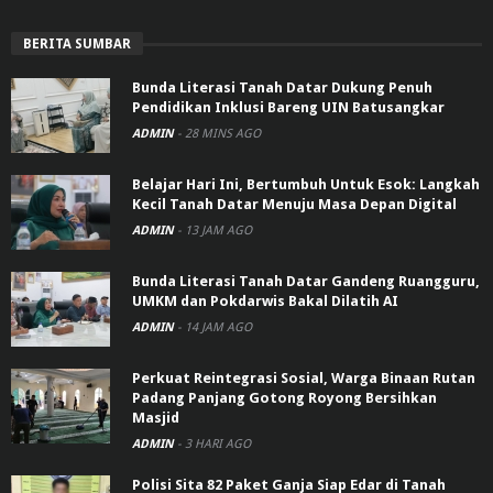
BERITA SUMBAR
Bunda Literasi Tanah Datar Dukung Penuh
Pendidikan Inklusi Bareng UIN Batusangkar
ADMIN
-
28 MINS AGO
Belajar Hari Ini, Bertumbuh Untuk Esok: Langkah
Kecil Tanah Datar Menuju Masa Depan Digital
ADMIN
-
13 JAM AGO
Bunda Literasi Tanah Datar Gandeng Ruangguru,
UMKM dan Pokdarwis Bakal Dilatih AI
ADMIN
-
14 JAM AGO
Perkuat Reintegrasi Sosial, Warga Binaan Rutan
Padang Panjang Gotong Royong Bersihkan
Masjid
ADMIN
-
3 HARI AGO
Polisi Sita 82 Paket Ganja Siap Edar di Tanah