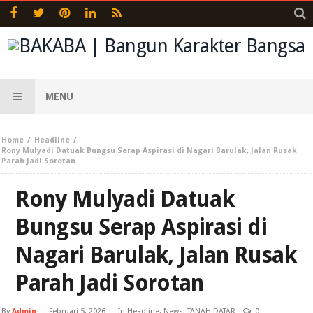
MENU
Home
Headline
Rony Mulyadi Datuak Bungsu Serap Aspirasi di Nagari Barulak, Jalan Rusak
Parah Jadi Sorotan
Rony Mulyadi Datuak
Bungsu Serap Aspirasi di
Nagari Barulak, Jalan Rusak
Parah Jadi Sorotan
By
Admin
-
Februari 5, 2026
- In
Headline
,
News
,
TANAH DATAR
0