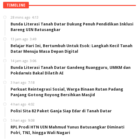
TIMELINE
28 mins ago
4:13
Bunda Literasi Tanah Datar Dukung Penuh Pendidikan Inklusi
Bareng UIN Batusangkar
13 jam ago
3:49
Belajar Hari Ini, Bertumbuh Untuk Esok: Langkah Kecil Tanah
Datar Menuju Masa Depan Digital
14 jam ago
3:06
Bunda Literasi Tanah Datar Gandeng Ruangguru, UMKM dan
Pokdarwis Bakal Dilatih AI
3 hari ago
7:18
Perkuat Reintegrasi Sosial, Warga Binaan Rutan Padang
Panjang Gotong Royong Bersihkan Masjid
4 hari ago
4:02
Polisi Sita 82 Paket Ganja Siap Edar di Tanah Datar
5 hari ago
9:08
RPL Prodi HTN UIN Mahmud Yunus Batusangkar Diminati
Polri, TNI, hingga Wali Nagari