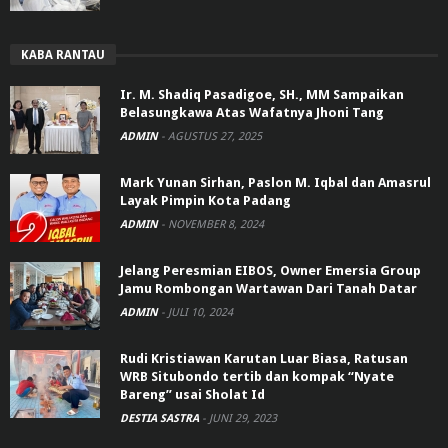
KABA RANTAU
Ir. M. Shadiq Pasadigoe, SH., MM Sampaikan
Belasungkawa Atas Wafatnya Jhoni Tang
ADMIN
-
AGUSTUS 27, 2025
Mark Yunan Sirhan, Paslon M. Iqbal dan Amasrul
Layak Pimpin Kota Padang
ADMIN
-
NOVEMBER 8, 2024
Jelang Peresmian EIBOS, Owner Emersia Group
Jamu Rombongan Wartawan Dari Tanah Datar
ADMIN
-
JULI 10, 2024
Rudi Kristiawan Karutan Luar Biasa, Ratusan
WRB Situbondo tertib dan kompak “Nyate
Bareng” usai Sholat Id
DESTIA SASTRA
-
JUNI 29, 2023