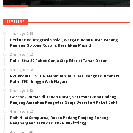
TIMELINE
1 hari ago
7:18
Perkuat Reintegrasi Sosial, Warga Binaan Rutan Padang
Panjang Gotong Royong Bersihkan Masjid
2 hari ago
4:02
Polisi Sita 82 Paket Ganja Siap Edar di Tanah Datar
3 hari ago
9:08
RPL Prodi HTN UIN Mahmud Yunus Batusangkar Diminati
Polri, TNI, hingga Wali Nagari
3 hari ago
6:12
Gerebek Rumah di Tanah Datar, Satresnarkoba Padang
Panjang Amankan Pengedar Ganja Beserta 6 Paket Bukti
4 hari ago
8:52
Raih Nilai Sempurna, Rutan Padang Panjang Borong
Penghargaan IKPA dari KPPN Bukittinggi
4 hari ago
7:48