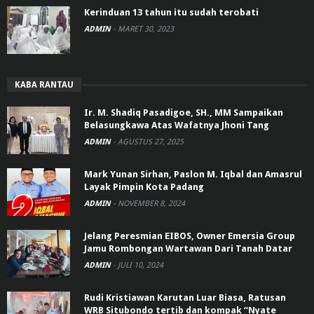
Kerinduan 13 tahun itu sudah terobati
ADMIN
-
MARET 30, 2023
KABA RANTAU
Ir. M. Shadiq Pasadigoe, SH., MM Sampaikan
Belasungkawa Atas Wafatnya Jhoni Tang
ADMIN
-
AGUSTUS 27, 2025
Mark Yunan Sirhan, Paslon M. Iqbal dan Amasrul
Layak Pimpin Kota Padang
ADMIN
-
NOVEMBER 8, 2024
Jelang Peresmian EIBOS, Owner Emersia Group
Jamu Rombongan Wartawan Dari Tanah Datar
ADMIN
-
JULI 10, 2024
Rudi Kristiawan Karutan Luar Biasa, Ratusan
WRB Situbondo tertib dan kompak “Nyate