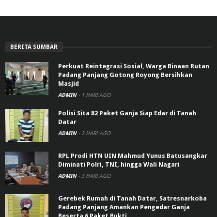
BERITA SUMBAR
Perkuat Reintegrasi Sosial, Warga Binaan Rutan
Padang Panjang Gotong Royong Bersihkan
Masjid
ADMIN
-
1 HARI AGO
Polisi Sita 82 Paket Ganja Siap Edar di Tanah
Datar
ADMIN
-
2 HARI AGO
RPL Prodi HTN UIN Mahmud Yunus Batusangkar
Diminati Polri, TNI, hingga Wali Nagari
ADMIN
-
3 HARI AGO
Gerebek Rumah di Tanah Datar, Satresnarkoba
Padang Panjang Amankan Pengedar Ganja
Beserta 6 Paket Bukti