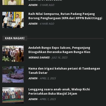
ADMIN
-
3 HARI AGO
Raih Nilai Sempurna, Rutan Padang Panjang
Borong Penghargaan IKPA dari KPPN Bukittinggi
ADMIN
-
4 HARI AGO
KABA NAGARI
Andaleh Bungo Expo Sukses, Pengunjung
Disuguhkan Beraneka Ragam Bunga Hias
WIRMAS DARWIS
-
JULI 16, 2023
Hama dan irigasi keluhan petani di Tambangan
Tanah Datar
ADMIN
-
APRIL 3, 2023
Lenggang suara anak-anak, Wabup Richi
Perintahkan Buka Masjid 24 jam
ADMIN
-
APRIL 1, 2023