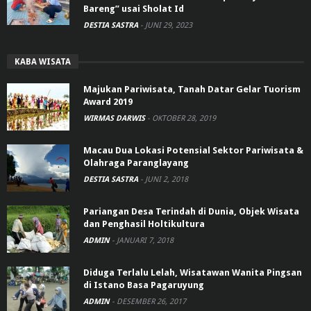
Bareng” usai Sholat Id
DESTIA SASTRA
-
JUNI 29, 2023
KABA WISATA
Majukan Pariwisata, Tanah Datar Gelar Tuorism
Award 2019
WIRMAS DARWIS
-
OKTOBER 28, 2019
Macau Dua Lokasi Potensial Sektor Pariwisata &
Olahraga Paranglayang
DESTIA SASTRA
-
JUNI 2, 2018
Pariangan Desa Terindah di Dunia, Objek Wisata
dan Penghasil Holtikultura
ADMIN
-
JANUARI 7, 2018
Diduga Terlalu Lelah, Wisatawan Wanita Pingsan
di Istano Basa Pagaruyung
ADMIN
-
DESEMBER 26, 2017