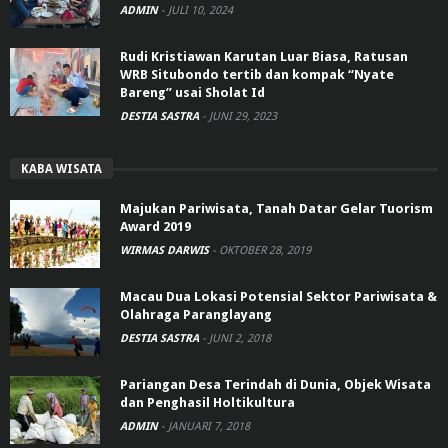
ADMIN
-
JULI 10, 2024
Rudi Kristiawan Karutan Luar Biasa, Ratusan
WRB Situbondo tertib dan kompak “Nyate
Bareng” usai Sholat Id
DESTIA SASTRA
-
JUNI 29, 2023
KABA WISATA
Majukan Pariwisata, Tanah Datar Gelar Tuorism
Award 2019
WIRMAS DARWIS
-
OKTOBER 28, 2019
Macau Dua Lokasi Potensial Sektor Pariwisata &
Olahraga Paranglayang
DESTIA SASTRA
-
JUNI 2, 2018
Pariangan Desa Terindah di Dunia, Objek Wisata
dan Penghasil Holtikultura
ADMIN
-
JANUARI 7, 2018