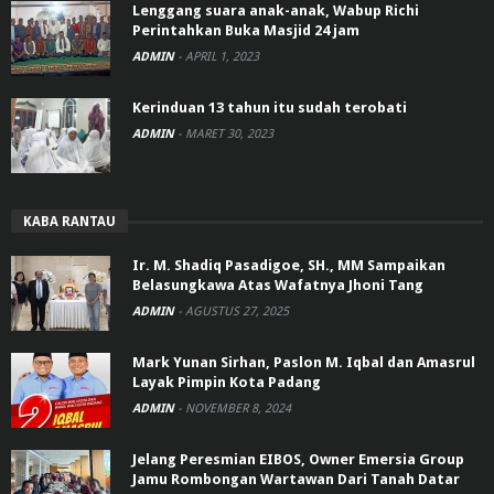
Lenggang suara anak-anak, Wabup Richi
Perintahkan Buka Masjid 24 jam
ADMIN
-
APRIL 1, 2023
Kerinduan 13 tahun itu sudah terobati
ADMIN
-
MARET 30, 2023
KABA RANTAU
Ir. M. Shadiq Pasadigoe, SH., MM Sampaikan
Belasungkawa Atas Wafatnya Jhoni Tang
ADMIN
-
AGUSTUS 27, 2025
Mark Yunan Sirhan, Paslon M. Iqbal dan Amasrul
Layak Pimpin Kota Padang
ADMIN
-
NOVEMBER 8, 2024
Jelang Peresmian EIBOS, Owner Emersia Group
Jamu Rombongan Wartawan Dari Tanah Datar