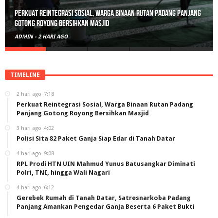
Polisi Sita 82 Paket Ganja Siap Edar di Tanah Datar
ADMIN
-
3 HARI AGO
TIMELINE
2 hari ago
7:18
Perkuat Reintegrasi Sosial, Warga Binaan Rutan Padang
Panjang Gotong Royong Bersihkan Masjid
3 hari ago
4:02
Polisi Sita 82 Paket Ganja Siap Edar di Tanah Datar
4 hari ago
9:08
RPL Prodi HTN UIN Mahmud Yunus Batusangkar Diminati
Polri, TNI, hingga Wali Nagari
4 hari ago
6:12
Gerebek Rumah di Tanah Datar, Satresnarkoba Padang
Panjang Amankan Pengedar Ganja Beserta 6 Paket Bukti