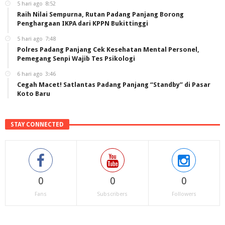
5 hari ago
8:52
Raih Nilai Sempurna, Rutan Padang Panjang Borong
Penghargaan IKPA dari KPPN Bukittinggi
5 hari ago
7:48
Polres Padang Panjang Cek Kesehatan Mental Personel,
Pemegang Senpi Wajib Tes Psikologi
6 hari ago
3:46
Cegah Macet! Satlantas Padang Panjang “Standby” di Pasar
Koto Baru
STAY CONNECTED
0
0
0
Fans
Subscribers
Followers