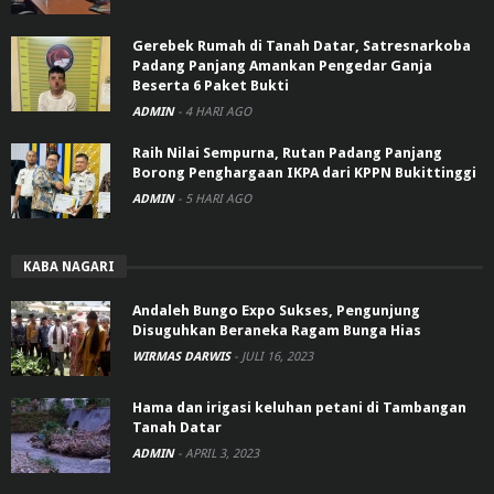
Gerebek Rumah di Tanah Datar, Satresnarkoba
Padang Panjang Amankan Pengedar Ganja
Beserta 6 Paket Bukti
ADMIN
-
4 HARI AGO
Raih Nilai Sempurna, Rutan Padang Panjang
Borong Penghargaan IKPA dari KPPN Bukittinggi
ADMIN
-
5 HARI AGO
KABA NAGARI
Andaleh Bungo Expo Sukses, Pengunjung
Disuguhkan Beraneka Ragam Bunga Hias
WIRMAS DARWIS
-
JULI 16, 2023
Hama dan irigasi keluhan petani di Tambangan
Tanah Datar
ADMIN
-
APRIL 3, 2023