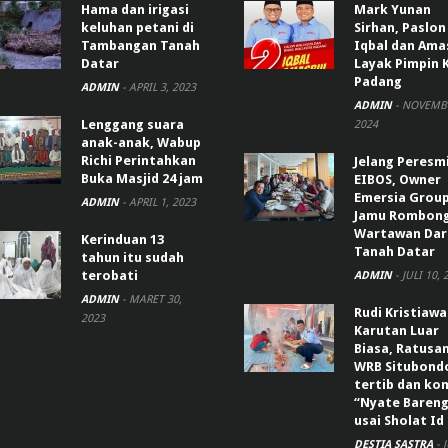
Hama dan irigasi
Mark Yunan
keluhan petani di
Sirhan, Paslon
Tambangan Tanah
Iqbal dan Ama
Datar
Layak Pimpin 
Padang
ADMIN
-
APRIL 3, 2023
ADMIN
-
NOVEMBE
Lenggang suara
2024
anak-anak, Wabup
Richi Perintahkan
Jelang Peresm
Buka Masjid 24 jam
EIBOS, Owner
Emersia Grou
ADMIN
-
APRIL 1, 2023
Jamu Rombon
Wartawan Dar
Kerinduan 13
Tanah Datar
tahun itu sudah
terobati
ADMIN
-
JULI 10, 
ADMIN
-
MARET 30,
Rudi Kristiaw
2023
Karutan Luar
Biasa, Ratusa
WRB Situbond
tertib dan k
“Nyate Bareng
usai Sholat Id
DESTIA SASTRA
-