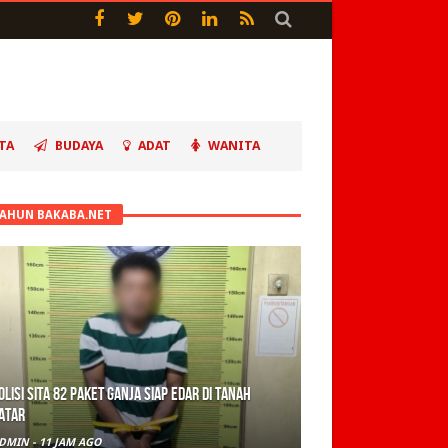
TA
BUDAYA
ADAT
WANITA
TAHUN BAKABA.NET
olisi Sita 82 Paket Ganja Siap Edar di Tanah
atar
DMIN
-
11 JAM AGO