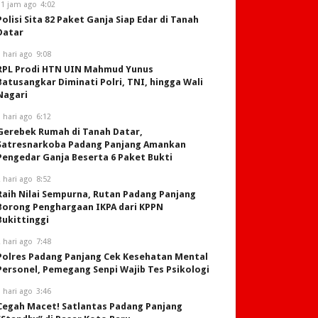
11 jam ago
4:02
Polisi Sita 82 Paket Ganja Siap Edar di Tanah
Datar
 hari ago
9:08
RPL Prodi HTN UIN Mahmud Yunus
Batusangkar Diminati Polri, TNI, hingga Wali
Nagari
 hari ago
6:12
Gerebek Rumah di Tanah Datar,
Satresnarkoba Padang Panjang Amankan
Pengedar Ganja Beserta 6 Paket Bukti
 hari ago
8:52
Raih Nilai Sempurna, Rutan Padang Panjang
Borong Penghargaan IKPA dari KPPN
Bukittinggi
 hari ago
7:48
Polres Padang Panjang Cek Kesehatan Mental
Personel, Pemegang Senpi Wajib Tes Psikologi
 hari ago
3:46
Cegah Macet! Satlantas Padang Panjang