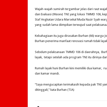
Wajah-wajah sumirah tergambar jelas dari raut wa
dan Evaluasi (Wasev) TNI yang lokasi TMMD 106, kep
Staf Angkatan Udara Marsekal Muda Nazir Syah wa
yang sudah lama diimpikan terwujud saat pelaksan
Kebahagiaan itu juga dirasakan Burhan (66) warga J
Burhan penerima manfaat renovasi rumah tidak layak
Sebelum pelaksanaan TMMD 106 di daerahnya, Burh
layak, tetapi setelah ada program TNI itu dirinya da
Rumah layak huni Burhan kini memiliki dua kamar, 
dan kamar mandi.
“Saya mengucapkan terimakasih kepada pak TNI yan
ditinggali,” kata Burhan (TIA)