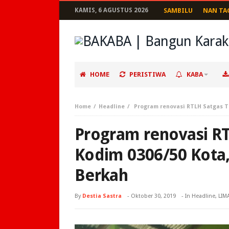
KAMIS, 6 AGUSTUS 2026
SAMBILU
NAN TA
HOME
PERISTIWA
KABA
Home
Headline
Program renovasi RTLH Satgas T
Program renovasi R
Kodim 0306/50 Kota
Berkah
By
Destia Sastra
-
Oktober 30, 2019
- In
Headline
,
LIM