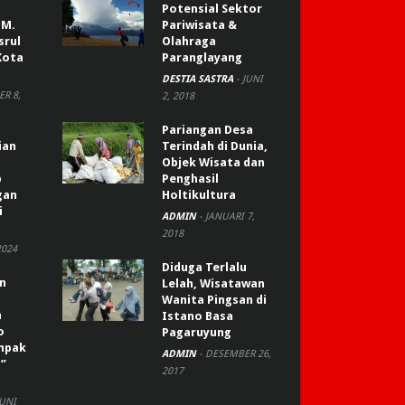
Potensial Sektor
 M.
Pariwisata &
srul
Olahraga
Kota
Paranglayang
DESTIA SASTRA
-
JUNI
R 8,
2, 2018
Pariangan Desa
ian
Terindah di Dunia,
Objek Wisata dan
p
Penghasil
gan
Holtikultura
i
ADMIN
-
JANUARI 7,
2018
2024
Diduga Terlalu
an
Lelah, Wisatawan
Wanita Pingsan di
n
Istano Basa
o
Pagaruyung
ompak
ADMIN
-
DESEMBER 26,
”
2017
JUNI