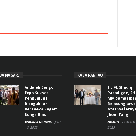
BA NAGARI
KABA RANTAU
Andaleh Bungo
Ir. M. Shadiq
Expo Sukses,
Pasadigoe, SH.
Pengunjung
MM Sampaika
Disuguhkan
Belasungkawa
Beraneka Ragam
Atas Wafatny
Bunga Hias
Jhoni Tang
WIRMAS DARWIS
-
JULI
ADMIN
-
AGUSTUS
16, 2023
2025