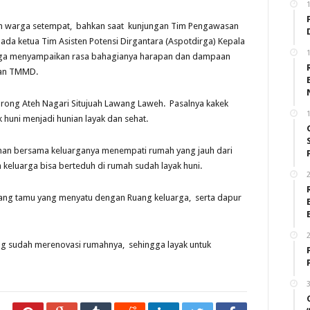
jah warga setempat, bahkan saat kunjungan Tim Pengawasan
ada ketua Tim Asisten Potensi Dirgantara (Aspotdirga) Kepala
1
rga menyampaikan rasa bahagianya harapan dan dampaan
aan TMMD.
orong Ateh Nagari Situjuah Lawang Laweh. Pasalnya kakek
1
 huni menjadi hunian layak dan sehat.
an bersama keluarganya menempati rumah yang jauh dari
n keluarga bisa berteduh di rumah sudah layak huni.
2
ruang tamu yang menyatu dengan Ruang keluarga, serta dapur
2
g sudah merenovasi rumahnya, sehingga layak untuk
3