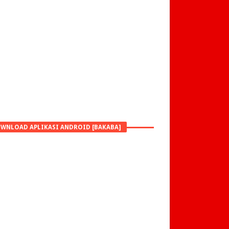
WNLOAD APLIKASI ANDROID [BAKABA]