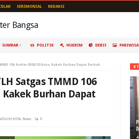
CELAK
SERIMONIAL
REDAKSI
SUMBAR
POLITIK
HUKRIM
EKBIS
PARIWISA
MMD 106 Kodim 0306/50 Kota, Kakek Burhan Dapat Berkah
8 
TLH Satgas TMMD 106
, Kakek Burhan Dapat
APULUH KOTA
,
News
0
P
D
A