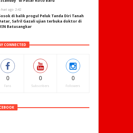
“Standby” di Pasar Koto Baru
 hari ago
2:42
Sosok di balik progul Peluk Tanda Diri Tanah
Datar, Safril Gazali ujian terbuka doktor di
UIN Batusangkar
AY CONNECTED
0
0
0
Fans
Subscribers
Followers
CEBOOK