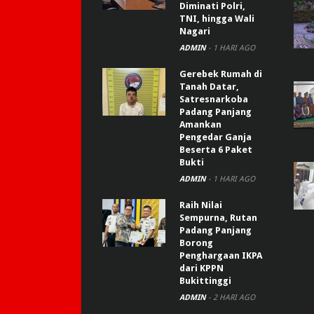
Diminati Polri,
TNI, hingga Wali
Nagari
ADMIN
-
1 HARI AGO
Gerebek Rumah di
Tanah Datar,
Satresnarkoba
Padang Panjang
Amankan
Pengedar Ganja
Beserta 6 Paket
Bukti
ADMIN
-
1 HARI AGO
Raih Nilai
Sempurna, Rutan
Padang Panjang
Borong
Penghargaan IKPA
dari KPPN
Bukittinggi
ADMIN
-
2 HARI AGO