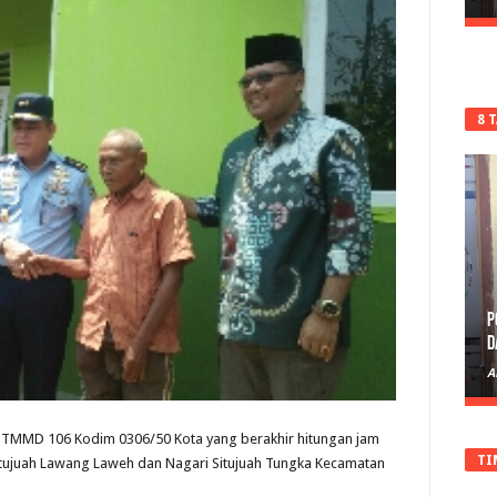
8 
P
D
A
TMMD 106 Kodim 0306/50 Kota yang berakhir hitungan jam
TI
 Situjuah Lawang Laweh dan Nagari Situjuah Tungka Kecamatan