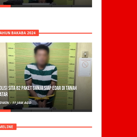
TAHUN BAKABA 2024
olisi Sita 82 Paket Ganja Siap Edar di Tanah
atar
DMIN
-
11 JAM AGO
MELINE