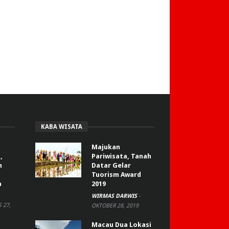
KABA WISATA
Majukan
,
Pariwisata, Tanah
n
Datar Gelar
Tuorism Award
a
2019
WIRMAS DARWIS
-
 27,
OKTOBER 28, 2019
Macau Dua Lokasi