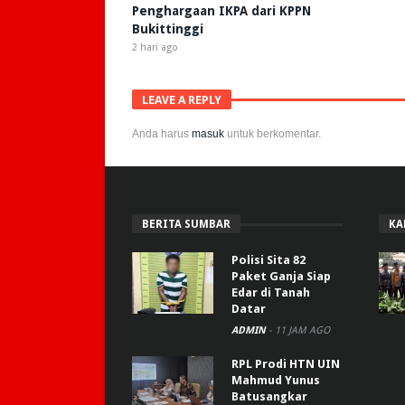
Penghargaan IKPA dari KPPN
Bukittinggi
2 hari ago
LEAVE A REPLY
Anda harus
masuk
untuk berkomentar.
BERITA SUMBAR
KA
Polisi Sita 82
Paket Ganja Siap
Edar di Tanah
Datar
ADMIN
-
11 JAM AGO
RPL Prodi HTN UIN
Mahmud Yunus
Batusangkar