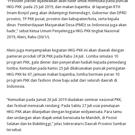
“Presiden Jokowi dijadwalkan akan hadir untuk membuka pada puncak
HKG-PKK pada 25 Juli 2019, dan makan bajamba di lapangan RTH
Imam Bonjol yang akan didampingi Kemendagri, Gubernur dan DPRD
provinsi, TP PKK pusat, provinsi dan kabupaten/kota, serta kepala
dinas Pemberdayaan Masyarakat Desa (PMD) se Indonesia juga akan
hadir,” sebut Ketua Umum Penyelengga HKG-PKK tingkat Nasional
2019, Alwis, Rabu (30/1/).
Alwis juga menyampaikan kegiatan HKG-PKK ini akan diawali dengan
pameran produk UP2k PKK pada Rabu 24 Juli . Lomba simulasi 10
program PKK, gala dinner dan penyerahan hadiah kepada pemedang
lomba. Kemudian pada Kamis 25 Juli dilaksanakan puncak peringatan
HKG-PKK ke 47, jamuan makan bajamba, lomba bermain peran 10
program PKK dan fashion show baju adat dari seluruh daerah di
Indonesia.
“Kemudian pada Jumat 26 Juli 2019 diadakan seminar nasional PKK,
dan festival memasak rendang. Pada Sabtu 27 Juli usai penutupan
HKG-PKK akan dilanjutkan dengan kegiatan widyawisata. Para tamu
dan undangan akan diajak untuk berwisata ke Mandeh, di Pesisir
Selatan dan ke Bukittinggi,” jelas Sekrerataris Daerah Provinsi Sumbar
tersebut.