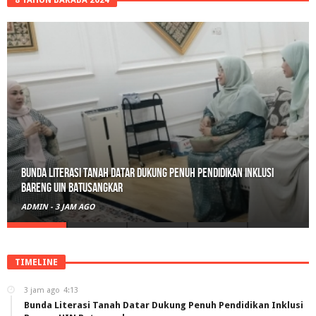
8 TAHUN BAKABA 2024
Belajar Hari Ini, Bertumbuh Untuk Esok: Langkah Kecil Tanah
Datar Menuju Masa Depan Digital
ADMIN
-
15 JAM AGO
TIMELINE
3 jam ago
4:13
Bunda Literasi Tanah Datar Dukung Penuh Pendidikan Inklusi