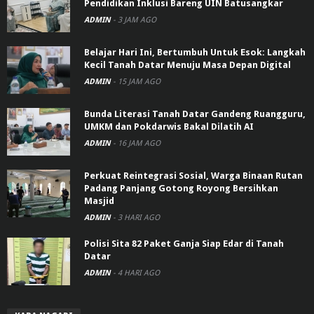
Pendidikan Inklusi Bareng UIN Batusangkar
ADMIN
-
3 JAM AGO
Belajar Hari Ini, Bertumbuh Untuk Esok: Langkah
Kecil Tanah Datar Menuju Masa Depan Digital
ADMIN
-
15 JAM AGO
Bunda Literasi Tanah Datar Gandeng Ruangguru,
UMKM dan Pokdarwis Bakal Dilatih AI
ADMIN
-
16 JAM AGO
Perkuat Reintegrasi Sosial, Warga Binaan Rutan
Padang Panjang Gotong Royong Bersihkan
Masjid
ADMIN
-
3 HARI AGO
Polisi Sita 82 Paket Ganja Siap Edar di Tanah
Datar
ADMIN
-
4 HARI AGO