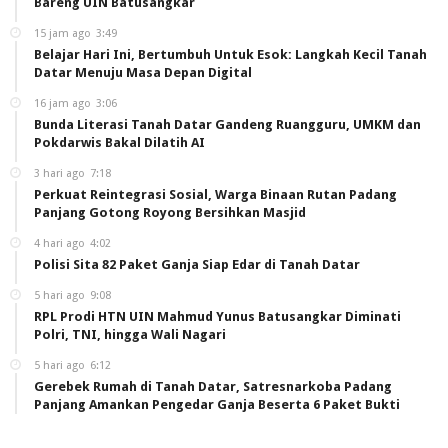
Bareng UIN Batusangkar
15 jam ago
3:49
Belajar Hari Ini, Bertumbuh Untuk Esok: Langkah Kecil Tanah
Datar Menuju Masa Depan Digital
16 jam ago
3:06
Bunda Literasi Tanah Datar Gandeng Ruangguru, UMKM dan
Pokdarwis Bakal Dilatih AI
3 hari ago
7:18
Perkuat Reintegrasi Sosial, Warga Binaan Rutan Padang
Panjang Gotong Royong Bersihkan Masjid
4 hari ago
4:02
Polisi Sita 82 Paket Ganja Siap Edar di Tanah Datar
5 hari ago
9:08
RPL Prodi HTN UIN Mahmud Yunus Batusangkar Diminati
Polri, TNI, hingga Wali Nagari
5 hari ago
6:12
Gerebek Rumah di Tanah Datar, Satresnarkoba Padang
Panjang Amankan Pengedar Ganja Beserta 6 Paket Bukti