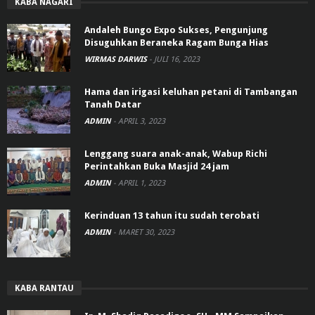
KABA NAGARI
Andaleh Bungo Expo Sukses, Pengunjung
Disuguhkan Beraneka Ragam Bunga Hias
WIRMAS DARWIS
-
JULI 16, 2023
Hama dan irigasi keluhan petani di Tambangan
Tanah Datar
ADMIN
-
APRIL 3, 2023
Lenggang suara anak-anak, Wabup Richi
Perintahkan Buka Masjid 24 jam
ADMIN
-
APRIL 1, 2023
Kerinduan 13 tahun itu sudah terobati
ADMIN
-
MARET 30, 2023
KABA RANTAU