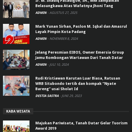
Ir. M. Shadiq Pasadigoe, SH., MM Sampaikan
Belasungkawa Atas Wafatnya Jhoni Tang
ADMIN
-
AGUSTUS 27, 2025
Mark Yunan Sirhan, Paslon M. Iqbal dan Amasrul
Layak Pimpin Kota Padang
ADMIN
-
NOVEMBER 8, 2024
Jelang Peresmian EIBOS, Owner Emersia Group
Jamu Rombongan Wartawan Dari Tanah Datar
ADMIN
-
JULI 10, 2024
Rudi Kristiawan Karutan Luar Biasa, Ratusan
WRB Situbondo tertib dan kompak “Nyate
Bareng” usai Sholat Id
DESTIA SASTRA
-
JUNI 29, 2023
KABA WISATA
Majukan Pariwisata, Tanah Datar Gelar Tuorism
Award 2019