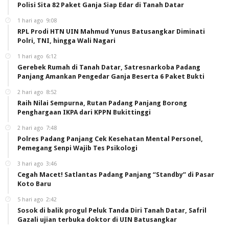
Polisi Sita 82 Paket Ganja Siap Edar di Tanah Datar
1 hari ago
9:08
RPL Prodi HTN UIN Mahmud Yunus Batusangkar Diminati
Polri, TNI, hingga Wali Nagari
1 hari ago
6:12
Gerebek Rumah di Tanah Datar, Satresnarkoba Padang
Panjang Amankan Pengedar Ganja Beserta 6 Paket Bukti
2 hari ago
8:52
Raih Nilai Sempurna, Rutan Padang Panjang Borong
Penghargaan IKPA dari KPPN Bukittinggi
2 hari ago
7:48
Polres Padang Panjang Cek Kesehatan Mental Personel,
Pemegang Senpi Wajib Tes Psikologi
3 hari ago
3:46
Cegah Macet! Satlantas Padang Panjang “Standby” di Pasar
Koto Baru
5 hari ago
2:42
Sosok di balik progul Peluk Tanda Diri Tanah Datar, Safril
Gazali ujian terbuka doktor di UIN Batusangkar