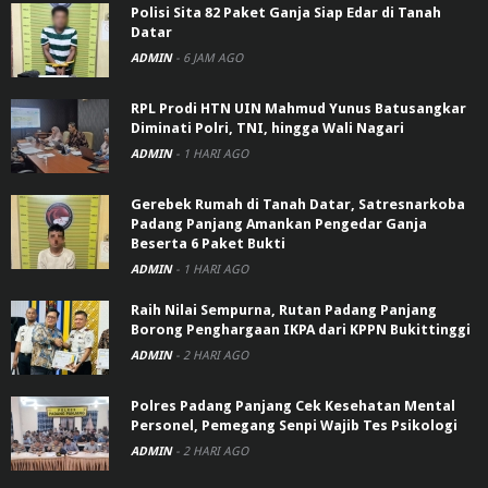
Polisi Sita 82 Paket Ganja Siap Edar di Tanah
Datar
ADMIN
-
6 JAM AGO
RPL Prodi HTN UIN Mahmud Yunus Batusangkar
Diminati Polri, TNI, hingga Wali Nagari
ADMIN
-
1 HARI AGO
Gerebek Rumah di Tanah Datar, Satresnarkoba
Padang Panjang Amankan Pengedar Ganja
Beserta 6 Paket Bukti
ADMIN
-
1 HARI AGO
Raih Nilai Sempurna, Rutan Padang Panjang
Borong Penghargaan IKPA dari KPPN Bukittinggi
ADMIN
-
2 HARI AGO
Polres Padang Panjang Cek Kesehatan Mental
Personel, Pemegang Senpi Wajib Tes Psikologi
ADMIN
-
2 HARI AGO