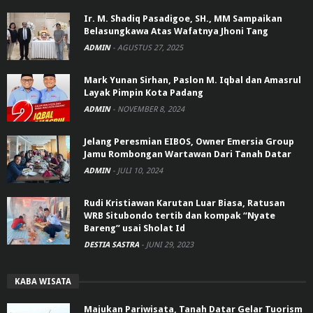
Ir. M. Shadiq Pasadigoe, SH., MM Sampaikan
Belasungkawa Atas Wafatnya Jhoni Tang
ADMIN
-
AGUSTUS 27, 2025
Mark Yunan Sirhan, Paslon M. Iqbal dan Amasrul
Layak Pimpin Kota Padang
ADMIN
-
NOVEMBER 8, 2024
Jelang Peresmian EIBOS, Owner Emersia Group
Jamu Rombongan Wartawan Dari Tanah Datar
ADMIN
-
JULI 10, 2024
Rudi Kristiawan Karutan Luar Biasa, Ratusan
WRB Situbondo tertib dan kompak “Nyate
Bareng” usai Sholat Id
DESTIA SASTRA
-
JUNI 29, 2023
KABA WISATA
Majukan Pariwisata, Tanah Datar Gelar Tuorism