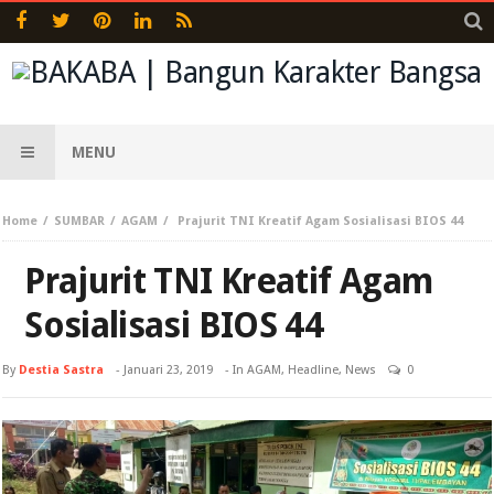
MENU
Home
SUMBAR
AGAM
Prajurit TNI Kreatif Agam Sosialisasi BIOS 44
Prajurit TNI Kreatif Agam
Sosialisasi BIOS 44
By
Destia Sastra
-
Januari 23, 2019
- In
AGAM
,
Headline
,
News
0