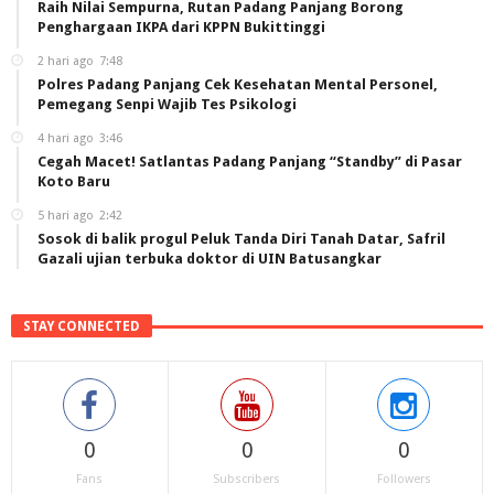
Raih Nilai Sempurna, Rutan Padang Panjang Borong
Penghargaan IKPA dari KPPN Bukittinggi
2 hari ago
7:48
Polres Padang Panjang Cek Kesehatan Mental Personel,
Pemegang Senpi Wajib Tes Psikologi
4 hari ago
3:46
Cegah Macet! Satlantas Padang Panjang “Standby” di Pasar
Koto Baru
5 hari ago
2:42
Sosok di balik progul Peluk Tanda Diri Tanah Datar, Safril
Gazali ujian terbuka doktor di UIN Batusangkar
STAY CONNECTED
0
0
0
Fans
Subscribers
Followers