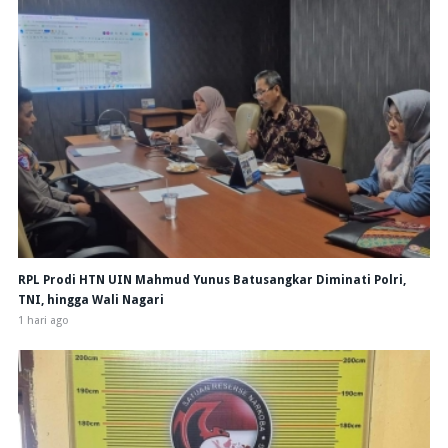
RPL Prodi HTN UIN Mahmud Yunus Batusangkar Diminati Polri,
TNI, hingga Wali Nagari
1 hari ago