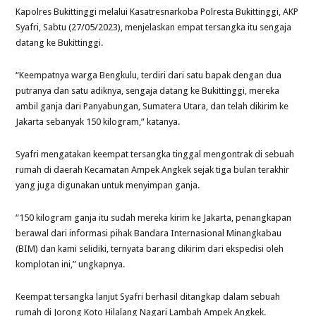
Kapolres Bukittinggi melalui Kasatresnarkoba Polresta Bukittinggi, AKP
Syafri, Sabtu (27/05/2023), menjelaskan empat tersangka itu sengaja
datang ke Bukittinggi.
“Keempatnya warga Bengkulu, terdiri dari satu bapak dengan dua
putranya dan satu adiknya, sengaja datang ke Bukittinggi, mereka
ambil ganja dari Panyabungan, Sumatera Utara, dan telah dikirim ke
Jakarta sebanyak 150 kilogram,” katanya.
Syafri mengatakan keempat tersangka tinggal mengontrak di sebuah
rumah di daerah Kecamatan Ampek Angkek sejak tiga bulan terakhir
yang juga digunakan untuk menyimpan ganja.
“150 kilogram ganja itu sudah mereka kirim ke Jakarta, penangkapan
berawal dari informasi pihak Bandara Internasional Minangkabau
(BIM) dan kami selidiki, ternyata barang dikirim dari ekspedisi oleh
komplotan ini,” ungkapnya.
Keempat tersangka lanjut Syafri berhasil ditangkap dalam sebuah
rumah di Jorong Koto Hilalang Nagari Lambah Ampek Angkek.