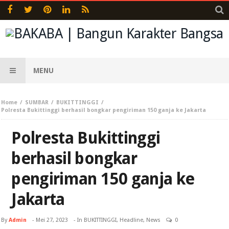
MENU
Home
SUMBAR
BUKITTINGGI
Polresta Bukittinggi berhasil bongkar pengiriman 150 ganja ke Jakarta
Polresta Bukittinggi
berhasil bongkar
pengiriman 150 ganja ke
Jakarta
By
Admin
-
Mei 27, 2023
- In
BUKITTINGGI
,
Headline
,
News
0