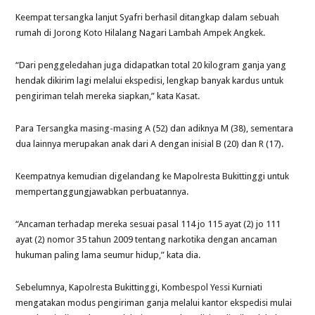
Keempat tersangka lanjut Syafri berhasil ditangkap dalam sebuah
rumah di Jorong Koto Hilalang Nagari Lambah Ampek Angkek.
“Dari penggeledahan juga didapatkan total 20 kilogram ganja yang
hendak dikirim lagi melalui ekspedisi, lengkap banyak kardus untuk
pengiriman telah mereka siapkan,” kata Kasat.
Para Tersangka masing-masing A (52) dan adiknya M (38), sementara
dua lainnya merupakan anak dari A dengan inisial B (20) dan R (17).
Keempatnya kemudian digelandang ke Mapolresta Bukittinggi untuk
mempertanggungjawabkan perbuatannya.
“Ancaman terhadap mereka sesuai pasal 114 jo 115 ayat (2) jo 111
ayat (2) nomor 35 tahun 2009 tentang narkotika dengan ancaman
hukuman paling lama seumur hidup,” kata dia.
Sebelumnya, Kapolresta Bukittinggi, Kombespol Yessi Kurniati
mengatakan modus pengiriman ganja melalui kantor ekspedisi mulai