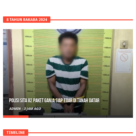
8 TAHUN BAKABA 2024
RPL Prodi HTN UIN Mahmud Yunus Batusangkar Diminati Polri, TNI,
hingga Wali Nagari
ADMIN
-
22 JAM AGO
TIMELINE