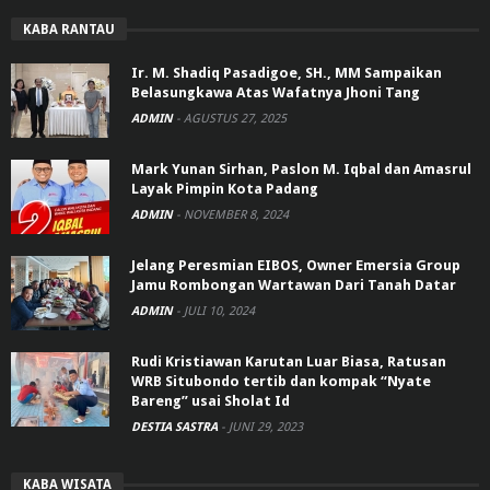
KABA RANTAU
Ir. M. Shadiq Pasadigoe, SH., MM Sampaikan
Belasungkawa Atas Wafatnya Jhoni Tang
ADMIN
-
AGUSTUS 27, 2025
Mark Yunan Sirhan, Paslon M. Iqbal dan Amasrul
Layak Pimpin Kota Padang
ADMIN
-
NOVEMBER 8, 2024
Jelang Peresmian EIBOS, Owner Emersia Group
Jamu Rombongan Wartawan Dari Tanah Datar
ADMIN
-
JULI 10, 2024
Rudi Kristiawan Karutan Luar Biasa, Ratusan
WRB Situbondo tertib dan kompak “Nyate
Bareng” usai Sholat Id
DESTIA SASTRA
-
JUNI 29, 2023
KABA WISATA