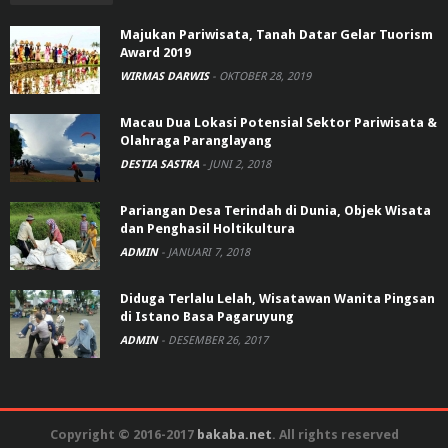
Majukan Pariwisata, Tanah Datar Gelar Tuorism
Award 2019
WIRMAS DARWIS
-
OKTOBER 28, 2019
Macau Dua Lokasi Potensial Sektor Pariwisata &
Olahraga Paranglayang
DESTIA SASTRA
-
JUNI 2, 2018
Pariangan Desa Terindah di Dunia, Objek Wisata
dan Penghasil Holtikultura
ADMIN
-
JANUARI 7, 2018
Diduga Terlalu Lelah, Wisatawan Wanita Pingsan
di Istano Basa Pagaruyung
ADMIN
-
DESEMBER 26, 2017
Copyright © 2016-2017
bakaba.net
. All rights reserved