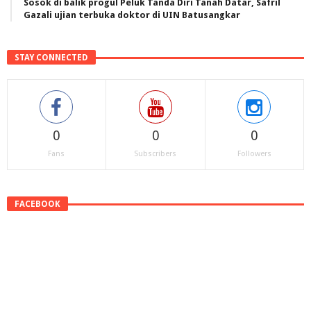
Sosok di balik progul Peluk Tanda Diri Tanah Datar, Safril
Gazali ujian terbuka doktor di UIN Batusangkar
STAY CONNECTED
0
0
0
Fans
Subscribers
Followers
FACEBOOK