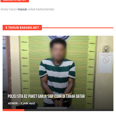
Anda harus
masuk
untuk berkomentar.
8 TAHUN BAKABA.NET
RPL Prodi HTN UIN Mahmud Yunus Batusangkar Diminati Polri, TNI,
hingga Wali Nagari
ADMIN
-
22 JAM AGO