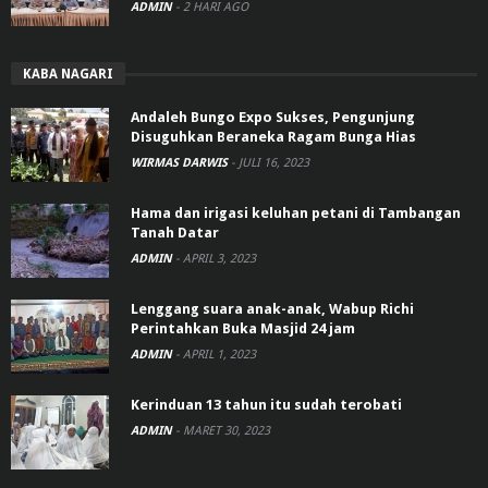
ADMIN
-
2 HARI AGO
KABA NAGARI
Andaleh Bungo Expo Sukses, Pengunjung
Disuguhkan Beraneka Ragam Bunga Hias
WIRMAS DARWIS
-
JULI 16, 2023
Hama dan irigasi keluhan petani di Tambangan
Tanah Datar
ADMIN
-
APRIL 3, 2023
Lenggang suara anak-anak, Wabup Richi
Perintahkan Buka Masjid 24 jam
ADMIN
-
APRIL 1, 2023
Kerinduan 13 tahun itu sudah terobati
ADMIN
-
MARET 30, 2023