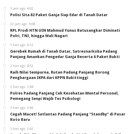
3 jam ago
4:02
Polisi Sita 82 Paket Ganja Siap Edar di Tanah Datar
22 jam ago
9:08
RPL Prodi HTN UIN Mahmud Yunus Batusangkar Diminati
Polri, TNI, hingga Wali Nagari
1 hari ago
6:12
Gerebek Rumah di Tanah Datar, Satresnarkoba Padang
Panjang Amankan Pengedar Ganja Beserta 6 Paket Bukti
2 hari ago
8:52
Raih Nilai Sempurna, Rutan Padang Panjang Borong
Penghargaan IKPA dari KPPN Bukittinggi
2 hari ago
7:48
Polres Padang Panjang Cek Kesehatan Mental Personel,
Pemegang Senpi Wajib Tes Psikologi
3 hari ago
3:46
Cegah Macet! Satlantas Padang Panjang “Standby” di Pasar
Koto Baru
5 hari ago
2:42