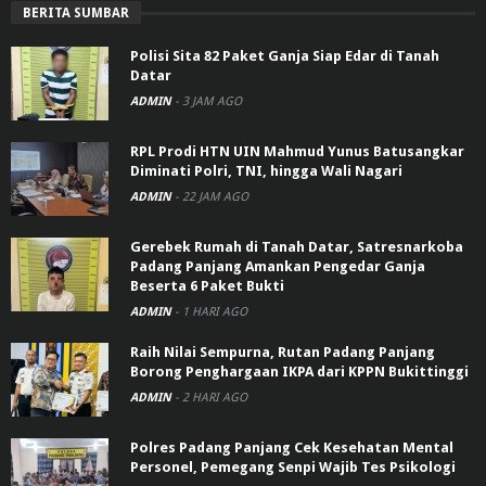
BERITA SUMBAR
Polisi Sita 82 Paket Ganja Siap Edar di Tanah
Datar
ADMIN
-
3 JAM AGO
RPL Prodi HTN UIN Mahmud Yunus Batusangkar
Diminati Polri, TNI, hingga Wali Nagari
ADMIN
-
22 JAM AGO
Gerebek Rumah di Tanah Datar, Satresnarkoba
Padang Panjang Amankan Pengedar Ganja
Beserta 6 Paket Bukti
ADMIN
-
1 HARI AGO
Raih Nilai Sempurna, Rutan Padang Panjang
Borong Penghargaan IKPA dari KPPN Bukittinggi
ADMIN
-
2 HARI AGO
Polres Padang Panjang Cek Kesehatan Mental
Personel, Pemegang Senpi Wajib Tes Psikologi